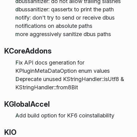
dbussanitizer: do not allow trailing slashes
dbussanitizer: qassertx to print the path
notify: don't try to send or receive dbus
notifications on absolute paths
more aggressively sanitize dbus paths
KCoreAddons
Fix API docs generation for
KPluginMetaDataOption enum values
Deprecate unused KStringHandler::isUtf8 &
KStringHandler::from8Bit
KGlobalAccel
Add build option for KF6 coinstallability
KIO