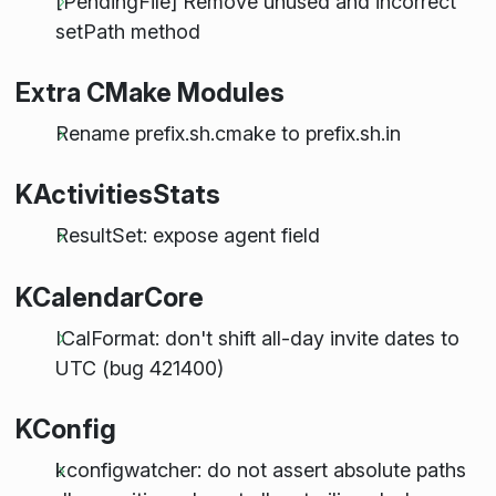
[PendingFile] Remove unused and incorrect
setPath method
Extra CMake Modules
Rename prefix.sh.cmake to prefix.sh.in
KActivitiesStats
ResultSet: expose agent field
KCalendarCore
ICalFormat: don't shift all-day invite dates to
UTC (bug 421400)
KConfig
kconfigwatcher: do not assert absolute paths