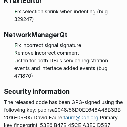
KTextEditor
Fix selection shrink when indenting (bug
329247)
NetworkManagerQt
Fix incorrect signal signature
Remove incorrect comment
Listen for both DBus service registration
events and interface added events (bug
471870)
Security information
The released code has been GPG-signed using the
following key: pub rsa2048/58D0EE648A48B3BB
2016-09-05 David Faure
faure@kde.org
Primary
key fingerprint: 53E6 B47B 45CE A3E0 D5B7