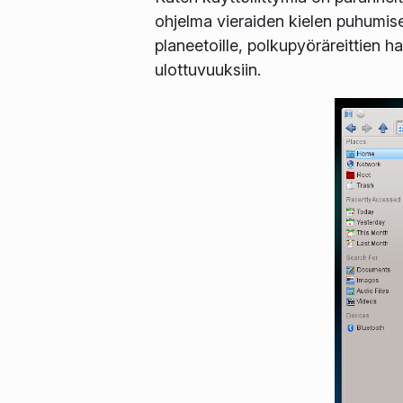
ohjelma vieraiden kielen puhumise
planeetoille, polkupyöräreittien h
ulottuvuuksiin.