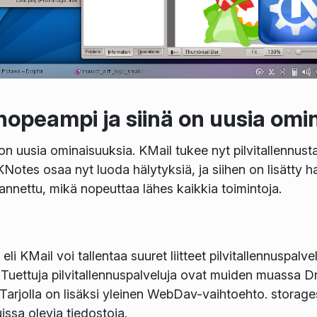
opeampi ja siinä on uusia omi
n uusia ominaisuuksia. KMail tukee nyt pilvitallennusta
 KNotes osaa nyt luoda hälytyksiä, ja siihen on lisätty 
annettu, mikä nopeuttaa lähes kaikkia toimintoja.
li KMail voi tallentaa suuret liitteet pilvitallennuspalvelu
. Tuettuja pilvitallennuspalveluja ovat muiden muassa 
Tarjolla on lisäksi yleinen WebDav-vaihtoehto.
storage
issa olevia tiedostoja.