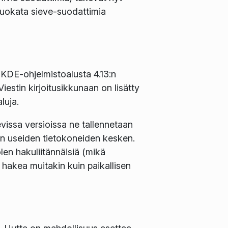
 muokata sieve-suodattimia
 KDE-ohjelmistoalusta 4.13:n
stin kirjoitusikkunaan on lisätty
luja.
evissa versioissa ne tallennetaan
sen useiden tietokoneiden kesken.
en hakuliitännäisiä (mikä
 hakea muitakin kuin paikallisen