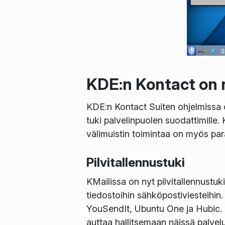
KDE:n Kontact on n
KDE:n Kontact Suiten ohjelmissa o
tuki palvelinpuolen suodattimille.
välimuistin toimintaa on myös par
Pilvitallennustuki
KMailissa on nyt pilvitallennustuki e
tiedostoihin sähköpostiviesteihin
YouSendIt, Ubuntu One ja Hubic. 
auttaa hallitsemaan näissä palvelu