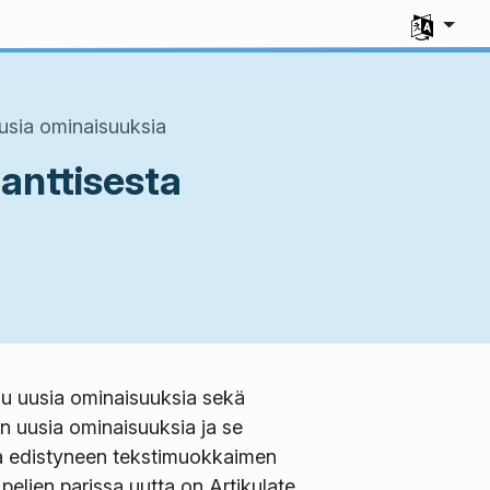
Select you
uusia ominaisuuksia
anttisesta
luu uusia ominaisuuksia sekä
 on uusia ominaisuuksia ja se
ja edistyneen tekstimuokkaimen
pelien parissa uutta on Artikulate,