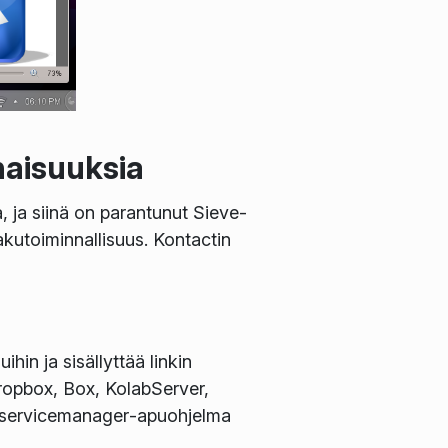
naisuuksia
, ja siinä on parantunut Sieve-
hakutoiminnallisuus. Kontactin
ihin ja sisällyttää linkin
Dropbox, Box, KolabServer,
servicemanager
-apuohjelma