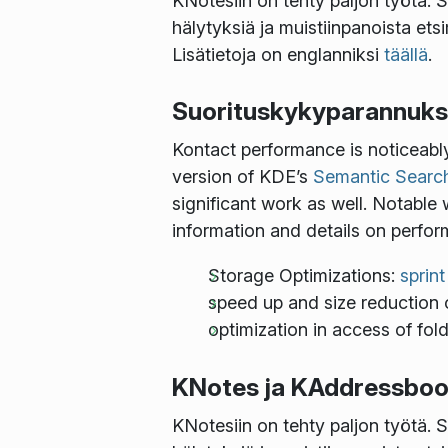
KNotesiin on tehty paljon työtä. S
hälytyksiä ja muistiinpanoista ets
Lisätietoja on englanniksi
täällä
.
Suorituskykyparannuks
Kontact performance is noticeabl
version of KDE’s
Semantic Searc
significant work as well. Notabl
information and details on perfor
Storage Optimizations:
sprint
speed up and size reduction
optimization in access of fol
KNotes ja KAddressbo
KNotesiin on tehty paljon työtä. S