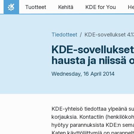
Skip to content
Tuotteet
Kehitä
KDE for You
He
Home
Tiedotteet
KDE-sovellukset 4.1
KDE-sovellukset
hausta ja niissä
Wednesday, 16 April 2014
KDE-yhteisö tiedottaa ylpeänä suu
korjauksia. Kontactiin (henkilökoht
hyötyy parannuksista KDE:n seman
Katen käyttöliittymiä on parannelt