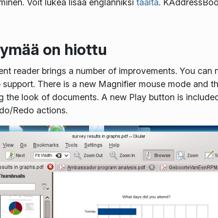
iminen. Voit lukea lisää englanniksi
täältä
. KAddressBook
ttymää on hiottu
ent reader brings a number of improvements. You can n
b support. There is a new Magnifier mouse mode and the
g the look of documents. A new Play button is include
do/Redo actions.