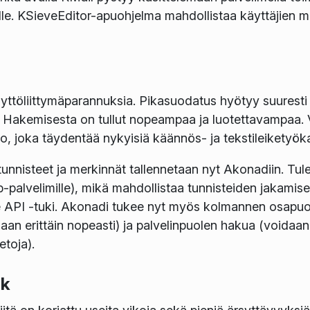
mille. KSieveEditor-apuohjelma mahdollistaa käyttäjien
yttöliittymäparannuksia. Pikasuodatus hyötyy suuresti
Hakemisesta on tullut nopeampaa ja luotettavampaa. Vie
, joka täydentää nykyisiä käännös- ja tekstileiketyöka
tunnisteet ja merkinnät tallennetaan nyt Akonadiin. Tul
b-palvelimille), mikä mahdollistaa tunnisteiden jakami
e API -tuki. Akonadi tukee nyt myös kolmannen osapuol
aan erittäin nopeasti) ja palvelinpuolen hakua (voidaan
etoja).
ok