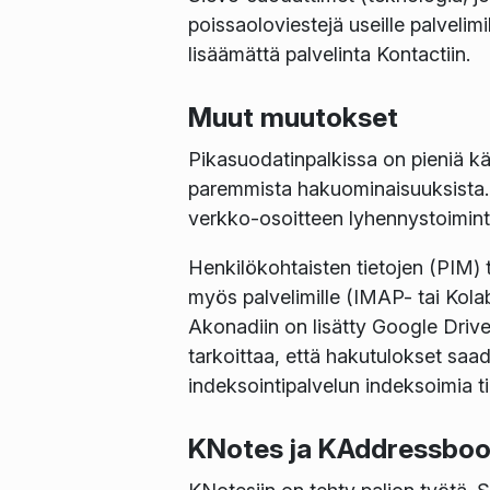
poissaoloviestejä useille palveli
lisäämättä palvelinta Kontactiin.
Muut muutokset
Pikasuodatinpalkissa on pieniä kä
paremmista hakuominaisuuksista. 
verkko-osoitteen lyhennystoiminto
Henkilökohtaisten tietojen (PIM) 
myös palvelimille (IMAP- tai Kola
Akonadiin on lisätty Google Driv
tarkoittaa, että hakutulokset saad
indeksointipalvelun indeksoimia ti
KNotes ja KAddressbo