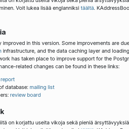
iitä on korjattu useita vikoja sekä pieniä ärsyttävyyks
iminen. Voit lukea lisää englanniksi
täältä
. KAddressBook
ia
y improved in this version. Some improvements are due 
h
infrastructure, and the data caching layer and loading
e work has taken place to improve support for the Pos
mance-related changes can be found in these links:
 report
 of database:
mailing list
ders:
review board
ok
iitä on korjattu useita vikoja sekä pieniä ärsyttävyyks