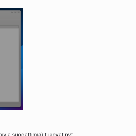
mivia suodattimia) tukevat nyt