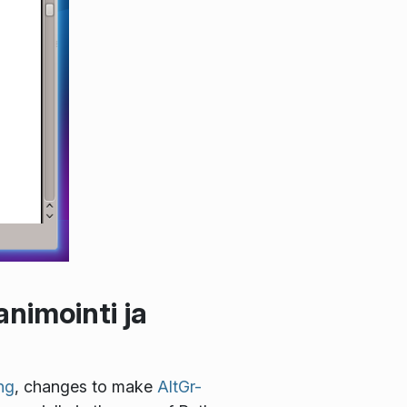
animointi ja
ng
, changes to make
AltGr-