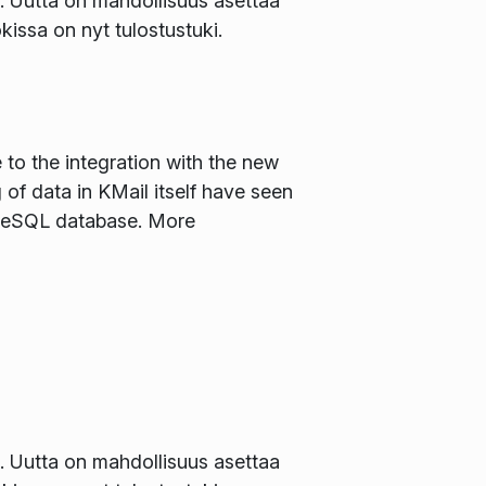
iä. Uutta on mahdollisuus asettaa
issa on nyt tulostustuki.
to the integration with the new
 of data in KMail itself have seen
tgreSQL database. More
iä. Uutta on mahdollisuus asettaa