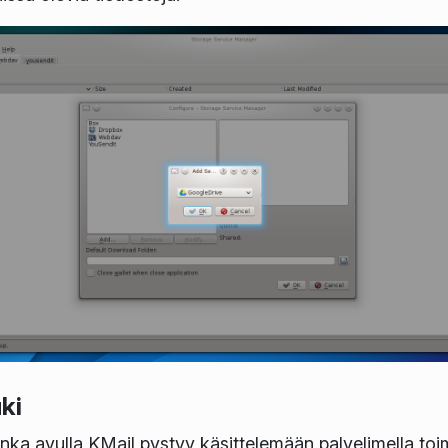
ki
nka avulla KMail pystyy käsittelemään palvelimella toi