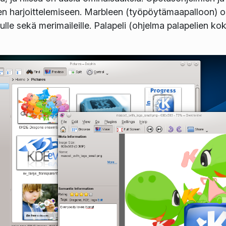
n harjoittelemiseen. Marbleen (työpöytämaapalloon) on l
aulle sekä merimaileille. Palapeli (ohjelma palapelien 