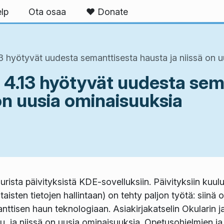
lp
Ota osaa
❤️ Donate
3 hyötyvät uudesta semanttisesta hausta ja niissä on 
 4.13 hyötyvät uudesta sem
 on uusia ominaisuuksia
rista päivityksistä KDE-sovelluksiin. Päivityksiin kuu
aisten tietojen hallintaan) on tehty paljon työtä: siinä
ttisen haun teknologiaan. Asiakirjakatselin Okularin 
u, ja niissä on uusia ominaisuuksia. Opetusohjelmien ja 