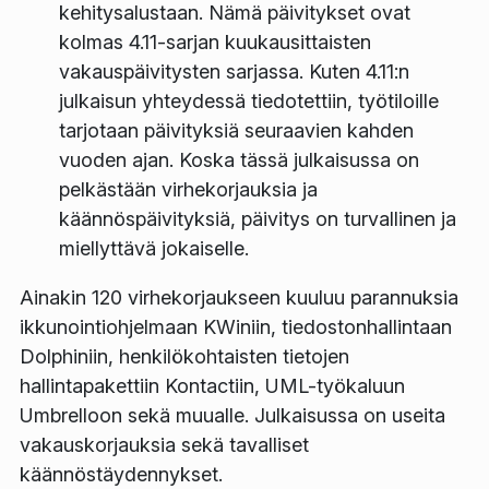
kehitysalustaan. Nämä päivitykset ovat
kolmas 4.11-sarjan kuukausittaisten
vakauspäivitysten sarjassa. Kuten 4.11:n
julkaisun yhteydessä tiedotettiin, työtiloille
tarjotaan päivityksiä seuraavien kahden
vuoden ajan. Koska tässä julkaisussa on
pelkästään virhekorjauksia ja
käännöspäivityksiä, päivitys on turvallinen ja
miellyttävä jokaiselle.
Ainakin 120 virhekorjaukseen kuuluu parannuksia
ikkunointiohjelmaan KWiniin, tiedostonhallintaan
Dolphiniin, henkilökohtaisten tietojen
hallintapakettiin Kontactiin, UML-työkaluun
Umbrelloon sekä muualle. Julkaisussa on useita
vakauskorjauksia sekä tavalliset
käännöstäydennykset.