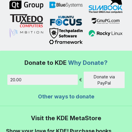
Donate to KDE
Why Donate?
Donate via
€
Amount
PayPal
Other ways to donate
Visit the KDE MetaStore
Show your love for KDE! Purchase books,