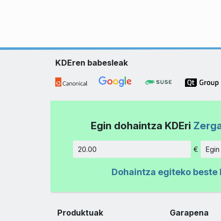
KDEren babesleak
Egin dohaintza KDEri
Zerga
€
Egin
Kopurua
Dohaintza egiteko beste 
Produktuak
Garapena