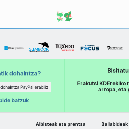
Bisita
tik dohaintza?
Erakutsi KDErekiko m
 dohaintza PayPal erabiliz
arropa, eta
bide batzuk
Albisteak eta prentsa
Baliabideak