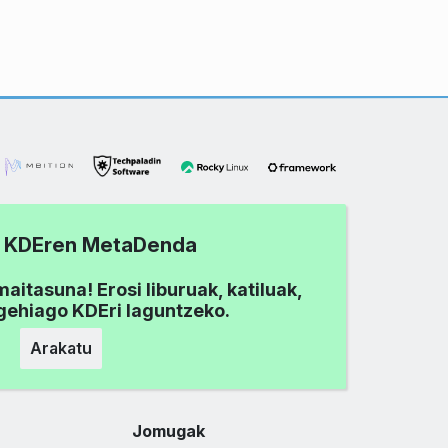
tu KDEren MetaDenda
aitasuna! Erosi liburuak, katiluak,
 gehiago KDEri laguntzeko.
Arakatu
Jomugak