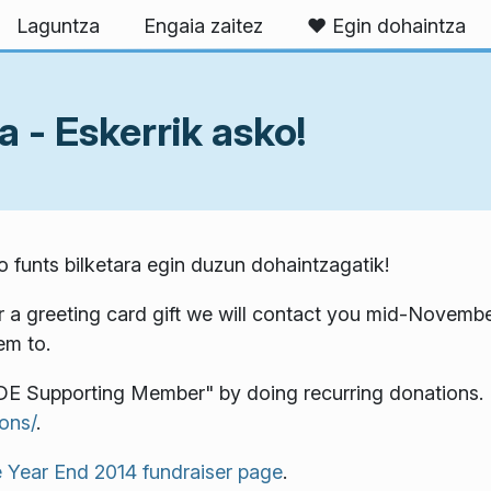
Laguntza
Engaia zaitez
❤️ Egin dohaintza
a - Eskerrik asko!
 funts bilketara egin duzun dohaintzagatik!
or a greeting card gift we will contact you mid-Novemb
em to.
 Supporting Member" by doing recurring donations. 
ons/
.
e Year End 2014 fundraiser page
.