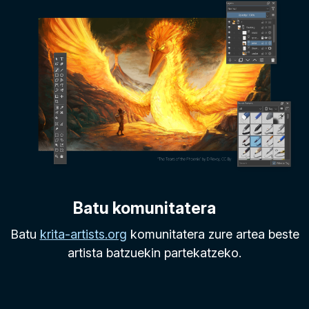
Batu komunitatera
Batu
krita-artists.org
komunitatera zure artea beste
artista batzuekin partekatzeko.