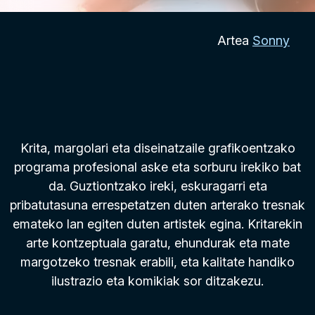
Artea
Sonny
Krita, margolari eta diseinatzaile grafikoentzako
programa profesional aske eta sorburu irekiko bat
da. Guztiontzako ireki, eskuragarri eta
pribatutasuna errespetatzen duten arterako tresnak
emateko lan egiten duten artistek egina. Kritarekin
arte kontzeptuala garatu, ehundurak eta mate
margotzeko tresnak erabili, eta kalitate handiko
ilustrazio eta komikiak sor ditzakezu.