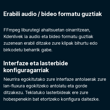
Erabili audio / bideo formatu guztiak
FFmpeg liburutegi ahaltsuetan oinarritzean,
Kdenlivek ia audio eta bideo formatu guztiak
zuzenean erabil ditzake zure klipak bihurtu edo
birkodetu beharrik gabe.
Interfaze eta lasterbide
konfiguragarriak
Neurrira egokitutako zure interfaze antolaerak zure
lan-fluxura egokitzeko antolatu eta gorde
ditzakezu. Teklatuko lasterbideak ere zure
hobespenekin bat etortzeko konfigura daitezke.