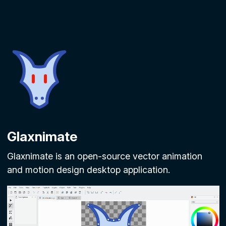
Glaxnimate
Glaxnimate is an open-source vector animation
and motion design desktop application.