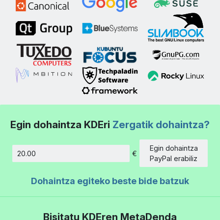
Egin dohaintza KDEri
Zergatik dohaintza?
Egin dohaintza
€
Kopurua
PayPal erabiliz
Dohaintza egiteko beste bide batzuk
Bisitatu KDEren MetaDenda