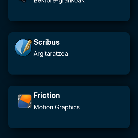
Bektore-grafikoak
Scribus
Argitaratzea
Friction
Motion Graphics