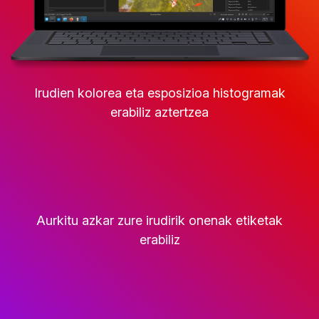
Irudien kolorea eta esposizioa histogramak
erabiliz aztertzea
Aurkitu azkar zure irudirik onenak etiketak
erabiliz