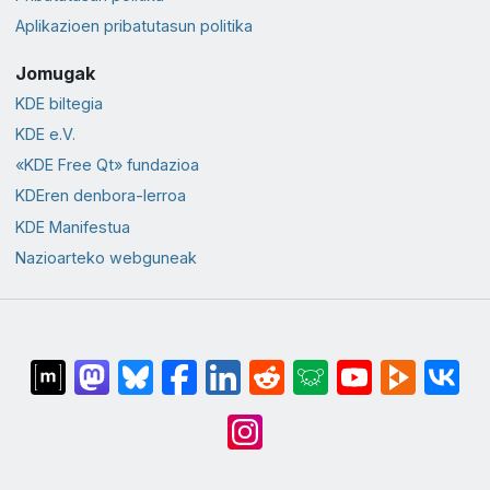
Aplikazioen pribatutasun politika
Jomugak
KDE biltegia
KDE e.V.
«KDE Free Qt» fundazioa
KDEren denbora-lerroa
KDE Manifestua
Nazioarteko webguneak