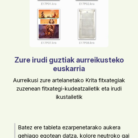
Zure irudi guztiak aurreikusteko
euskarria
Aurreikusi zure artelanetako Krita fitxategiak
zuzenean fitxategi-kudeatzailetik eta irudi
ikustailetik
Batez ere tableta ezarpenetarako aukera
gehiago egotean datza, kolore neutroko gai