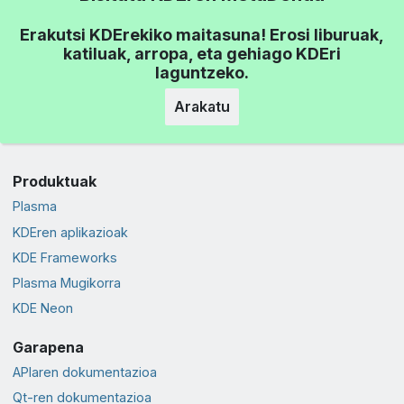
Erakutsi KDErekiko maitasuna! Erosi liburuak,
katiluak, arropa, eta gehiago KDEri
laguntzeko.
Arakatu
Produktuak
Plasma
KDEren aplikazioak
KDE Frameworks
Plasma Mugikorra
KDE Neon
Garapena
APIaren dokumentazioa
Qt-ren dokumentazioa