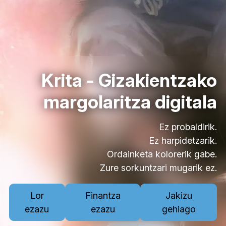
Krita - Gizakientzako
margolaritza digitala
Ez probaldirik.
Ez harpidetzarik.
Ordainketa kolorerik gabe.
Zure sorkuntzari mugarik ez.
Lor
Finantza
Jakizu
ezazu
ezazu
gehiago