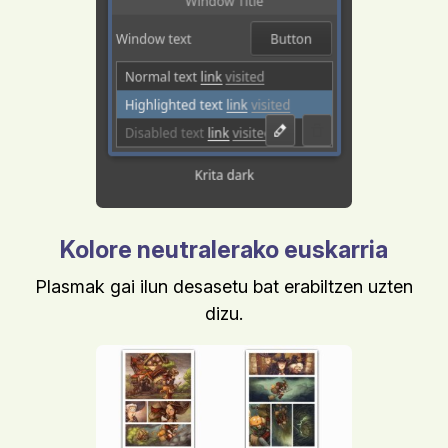
Kolore neutralerako euskarria
Plasmak gai ilun desasetu bat erabiltzen uzten
dizu.