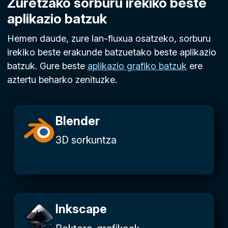
Zuretzako sorburu irekiko beste
aplikazio batzuk
Hemen daude, zure lan-fluxua osatzeko, sorburu
irekiko beste erakunde batzuetako beste aplikazio
batzuk. Gure beste
aplikazio grafiko batzuk
ere
aztertu beharko zenituzke.
Blender
3D sorkuntza
Inkscape