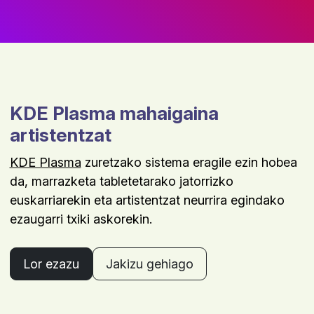
KDE Plasma mahaigaina
artistentzat
KDE Plasma
zuretzako sistema eragile ezin hobea
da, marrazketa tabletetarako jatorrizko
euskarriarekin eta artistentzat neurrira egindako
ezaugarri txiki askorekin.
Lor ezazu
Jakizu gehiago