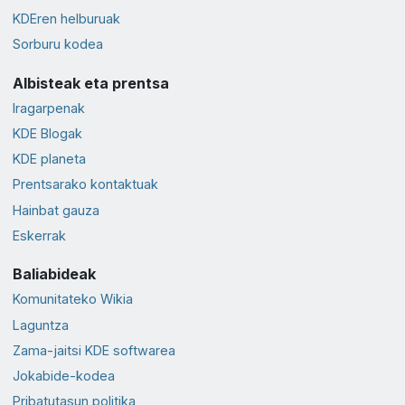
KDEren helburuak
Sorburu kodea
Albisteak eta prentsa
Iragarpenak
KDE Blogak
KDE planeta
Prentsarako kontaktuak
Hainbat gauza
Eskerrak
Baliabideak
Komunitateko Wikia
Laguntza
Zama-jaitsi KDE softwarea
Jokabide-kodea
Pribatutasun politika