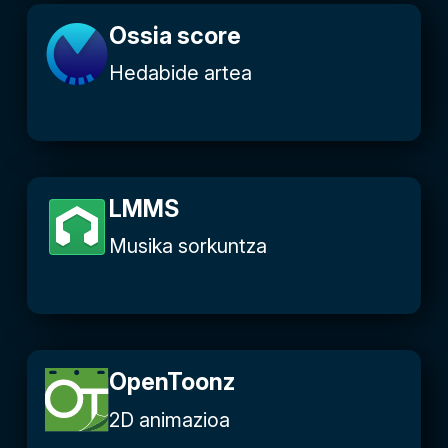
Ossia score
Hedabide artea
LMMS
Musika sorkuntza
OpenToonz
2D animazioa