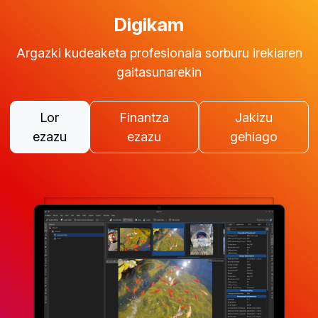
Digikam
Argazki kudeaketa profesionala sorburu irekiaren
gaitasunarekin
Lor
Finantza
Jakizu
ezazu
ezazu
gehiago