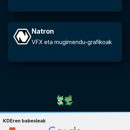
Natron
VFX eta mugimendu-grafikoak
KDEren babesleak