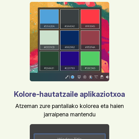
Kolore-hautatzaile aplikaziotxoa
Atzeman zure pantailako kolorea eta haien
jarraipena mantendu