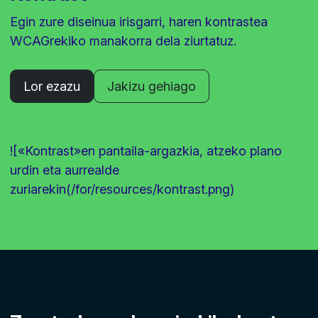
Egin zure diseinua irisgarri, haren kontrastea
WCAGrekiko manakorra dela ziurtatuz.
Lor ezazu
Jakizu gehiago
![«Kontrast»en pantaila-argazkia, atzeko plano
urdin eta aurrealde
zuriarekin(/for/resources/kontrast.png)