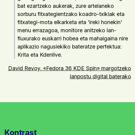
bat ezartzeko aukerak, zure artelaneko
sorburu fitxategientzako koadro-txikiak eta
fitxategi-mota elkarketa eta 'ireki honekin'
menu errazagoa, monitore anitzeko lan-
fluxurako euskarri hobea eta mahaigaina nire
aplikazio nagusiekiko bateratze perfektua:
Krita eta Kdenlive.
David Revoy, «Fedora 36 KDE Spin» margotzeko
lanpostu digital baterako
Kontrast