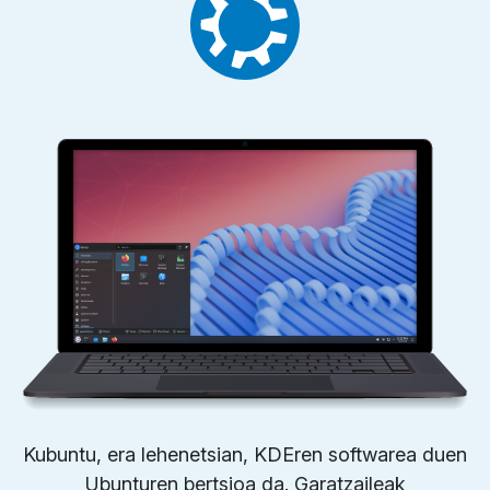
Kubuntu, era lehenetsian, KDEren softwarea duen
Ubunturen bertsioa da. Garatzaileak