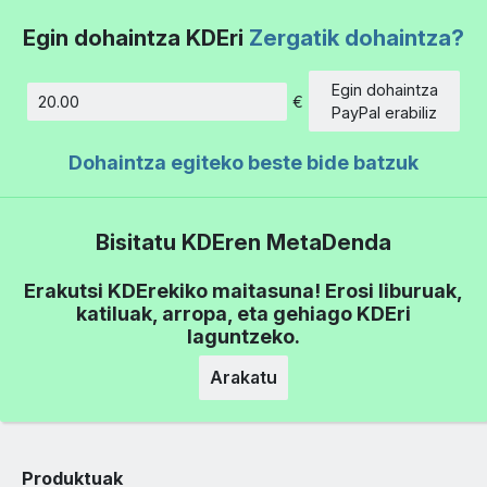
Egin dohaintza KDEri
Zergatik dohaintza?
Egin dohaintza
€
Kopurua
PayPal erabiliz
Dohaintza egiteko beste bide batzuk
Bisitatu KDEren MetaDenda
Erakutsi KDErekiko maitasuna! Erosi liburuak,
katiluak, arropa, eta gehiago KDEri
laguntzeko.
Arakatu
Produktuak