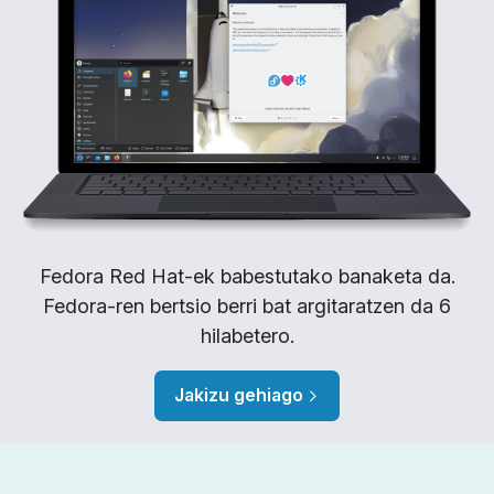
Fedora Red Hat-ek babestutako banaketa da.
Fedora-ren bertsio berri bat argitaratzen da 6
hilabetero.
Jakizu gehiago