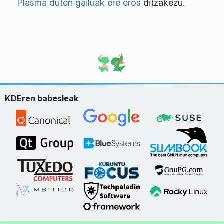
Plasma duten gailuak ere eros
ditzakezu.
KDEren babesleak