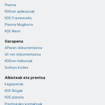
Plasma
KDEren aplikazioak
KDE Frameworks
Plasma Mugikorra
KDE Neon
Garapena
APIaren dokumentazioa
Qt-ren dokumentazioa
KDEren helburuak
Sorburu kodea
Albisteak eta prentsa
Iragarpenak
KDE Blogak
KDE planeta
Prentsarako kontaktuak