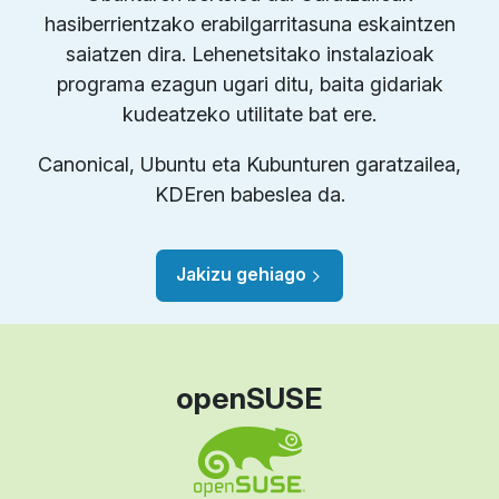
hasiberrientzako erabilgarritasuna eskaintzen
saiatzen dira. Lehenetsitako instalazioak
programa ezagun ugari ditu, baita gidariak
kudeatzeko utilitate bat ere.
Canonical, Ubuntu eta Kubunturen garatzailea,
KDEren babeslea da.
Jakizu gehiago
openSUSE