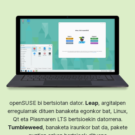
openSUSE bi bertsiotan dator.
Leap
, argitalpen
erregularrak dituen banaketa egonkor bat, Linux,
Qt eta Plasmaren LTS bertsioekin datorrena.
Tumbleweed
, banaketa iraunkor bat da, pakete