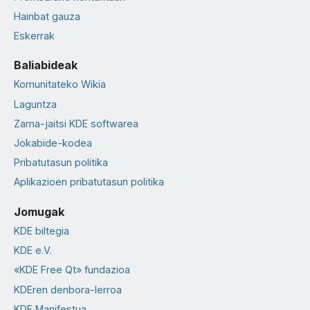
Hainbat gauza
Eskerrak
Baliabideak
Komunitateko Wikia
Laguntza
Zama-jaitsi KDE softwarea
Jokabide-kodea
Pribatutasun politika
Aplikazioen pribatutasun politika
Jomugak
KDE biltegia
KDE e.V.
«KDE Free Qt» fundazioa
KDEren denbora-lerroa
KDE Manifestua