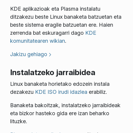
KDE aplikazioak eta Plasma instalatu
ditzakezu beste Linux banaketa batzuetan eta
beste sistema eragile batzuetan ere. Haien
zerrenda bat eskuragarri dago
KDE
komunitatearen wikian
.
Jakizu gehiago
Instalatzeko jarraibidea
Linux banaketa horietako edozein instala
dezakezu
KDE ISO irudi idazlea
erabiliz.
Banaketa bakoitzak, instalatzeko jarraibideak
eta bizkor hasteko gida ere izan beharko
lituzke.