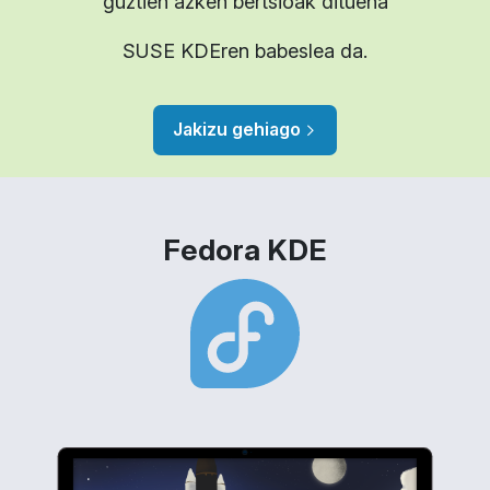
guztien azken bertsioak dituena
SUSE KDEren babeslea da.
Jakizu gehiago
Fedora KDE