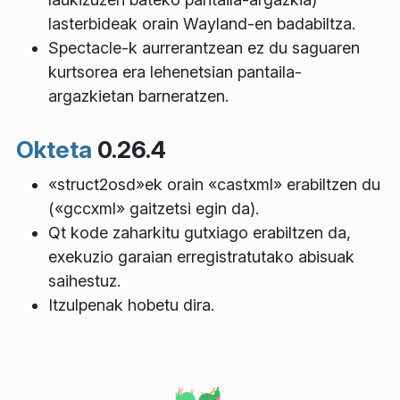
lasterbideak orain Wayland-en badabiltza.
Spectacle-k aurrerantzean ez du saguaren
kurtsorea era lehenetsian pantaila-
argazkietan barneratzen.
Okteta
0.26.4
«struct2osd»ek orain «castxml» erabiltzen du
(«gccxml» gaitzetsi egin da).
Qt kode zaharkitu gutxiago erabiltzen da,
exekuzio garaian erregistratutako abisuak
saihestuz.
Itzulpenak hobetu dira.