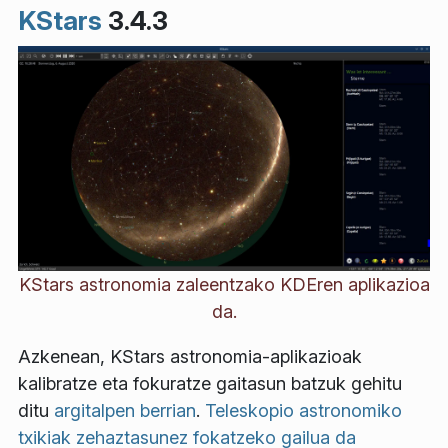
KStars
3.4.3
KStars astronomia zaleentzako KDEren aplikazioa
da.
Azkenean, KStars astronomia-aplikazioak
kalibratze eta fokuratze gaitasun batzuk gehitu
ditu
argitalpen berrian
.
Teleskopio astronomiko
txikiak zehaztasunez fokatzeko gailua da