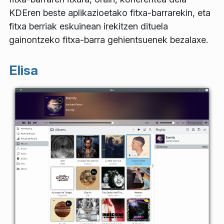
KDEren beste aplikazioetako fitxa-barrarekin, eta
fitxa berriak eskuinean irekitzen dituela
gainontzeko fitxa-barra gehientsuenek bezalaxe.
Elisa