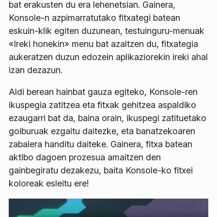
bat erakusten du era lehenetsian. Gainera,
Konsole-n azpimarratutako fitxategi batean
eskuin-klik egiten duzunean, testuinguru-menuak
«Ireki honekin» menu bat azaltzen du, fitxategia
aukeratzen duzun edozein aplikaziorekin ireki ahal
izan dezazun.
Aldi berean hainbat gauza egiteko, Konsole-ren
ikuspegia zatitzea eta fitxak gehitzea aspaldiko
ezaugarri bat da, baina orain, ikuspegi zatituetako
goiburuak ezgaitu daitezke, eta banatzekoaren
zabalera handitu daiteke. Gainera, fitxa batean
aktibo dagoen prozesua amaitzen den
gainbegiratu dezakezu, baita Konsole-ko fitxei
koloreak esleitu ere!