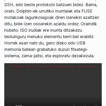
SSH, edo beste protokolo batzuen bidez. Baina,
orain, Dolphin-ek urrutiko muntaiak eta FUSE
motakoak lagunkoiagoak diren izenekin azaltzen
ditu, bide-izen osoarekin azaldu ordez. Oraindik
hobeto: ISO irudiak ere munta ditzakezu
testuinguru menuko elementu berri bat erabiliz.
Horrek esan nahi du, gero disko edo USB
memoria batean grabatuko duzun fitxategi-
sistema, zama-jaitsi, eta esploratu dezakezula.
Dolphin-ek ISO irudiak muntatzen uzten dizu.