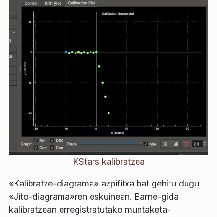
KStars kalibratzea
«Kalibratze-diagrama» azpifitxa bat gehitu dugu
«Jito-diagrama»ren eskuinean. Barne-gida
kalibratzean erregistratutako muntaketa-