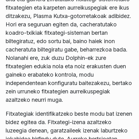
fitxategien eta karpeten aurreikuspegiak ere ikus
ditzakezu, Plasma Kutxa-gotorretakoak adibidez.
Hori era seguruan egiten da, cacheratutako
koadro-txikiak fitxategi-sisteman bertan
biltegiratuz, edo sortu bai, baino haiek inon
cacheratuta biltegiratu gabe, beharrezkoa bada.
Nolanahi ere, zuk duzu Dolphin-ek zure
fitxategien edukia nola eta noiz erakusten duen
gaineko erabateko kontrola, modu
independentean konfiguratu baitezakezu, bertako
zein urruneko fitxategien aurreikuspegiak
azaltzeko neurri muga.
Fitxategiak identifikatzeko beste modu bat izenen
bidez egitea da. Fitxategi-izena azaltzeko
luzeegia denean, garatzaileek izenak laburtzeko
jokabidea birfindu dute. Aurreko bertsioetan