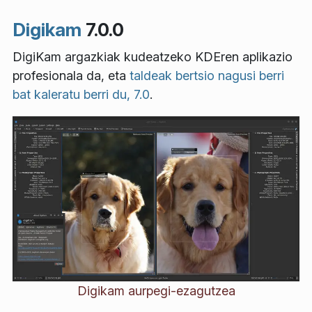
Digikam
7.0.0
DigiKam argazkiak kudeatzeko KDEren aplikazio
profesionala da, eta
taldeak bertsio nagusi berri
bat kaleratu berri du, 7.0
.
Digikam aurpegi-ezagutzea