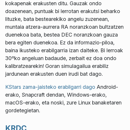
kokapenak erakusten ditu. Gauzak ondo
doazenean, puntuak bi lerrotan erakutsi beharko
lituzke, bata bestearekiko angelu zuzenean,
muntaia atzera-aurrera RA noranzkoan bultzatzen
duenekoa bata, bestea DEC noranzkoan gauza
bera egiten duenekoa. Ez da informazio-piloa,
baina ikusteko erabilgarria izan daiteke. Bi lerroak
30ºko angeluan badaude, zerbait ez doa ondo
kalibratzearekin! Goran simulagailua erabiliz
jardunean erakusten duen irudi bat dago.
KStars zama-jaisteko erabilgarri dago
Android-
erako, Snapcraft dendan, Windows-erako,
macOS-erako, eta noski, zure Linux banaketaren
gordetegietan.
KRDC