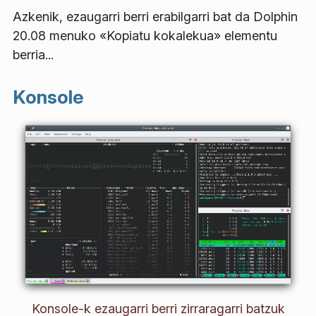
Azkenik, ezaugarri berri erabilgarri bat da Dolphin
20.08 menuko «Kopiatu kokalekua» elementu
berria...
Konsole
Konsole-k ezaugarri berri zirraragarri batzuk