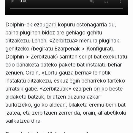
Dolphin-ek ezaugarri kopuru estonagarria du,
baina pluginen bidez are gehiago gehitu
ditzakezu. Lehen, «Zerbitzua» menura pluginak
gehitzeko (begiratu
Ezarpenak
>
Konfiguratu
Dolphin
>
Zerbitzuak
) sarritan script bat exekutatu
edo banaketa bateko pakete bat instalatu behar
zenuen. Orain, «Lortu gauza berria» leihotik
instalatu ditzakezu, eskuz egin beharreko tarteko
urratsik gabe. «Zerbitzuak» ezarpen orriko beste
aldaketa batzuk, bilatzen duzuna azkar
aurkitzeko, goiko aldean, bilaketa eremu berri bat
izatea, eta zerbitzuen zerrenda, orain, alfabetikoki
sailkatzea dira.