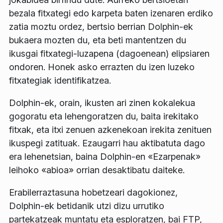
bezala fitxategi edo karpeta baten izenaren erdiko
zatia moztu ordez, bertsio berrian Dolphin-ek
bukaera mozten du, eta beti mantentzen du
ikusgai fitxategi-luzapena (dagoenean) elipsiaren
ondoren. Honek asko errazten du izen luzeko
fitxategiak identifikatzea.
Dolphin-ek, orain, ikusten ari zinen kokalekua
gogoratu eta lehengoratzen du, baita irekitako
fitxak, eta itxi zenuen azkenekoan irekita zenituen
ikuspegi zatituak. Ezaugarri hau aktibatuta dago
era lehenetsian, baina Dolphin-en «Ezarpenak»
leihoko «abioa» orrian desaktibatu daiteke.
Erabilerraztasuna hobetzeari dagokionez,
Dolphin-ek betidanik utzi dizu urrutiko
partekatzeak muntatu eta esploratzen, bai FTP,