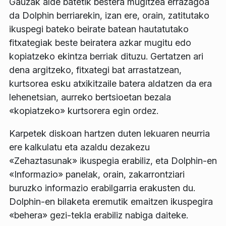
Gauzak alde batetik bestera mugitzea errazagoa
da Dolphin berriarekin, izan ere, orain, zatitutako
ikuspegi bateko beirate batean hautatutako
fitxategiak beste beiratera azkar mugitu edo
kopiatzeko ekintza berriak dituzu. Gertatzen ari
dena argitzeko, fitxategi bat arrastatzean,
kurtsorea esku atxikitzaile batera aldatzen da era
lehenetsian, aurreko bertsioetan bezala
«kopiatzeko» kurtsorera egin ordez.
Karpetek diskoan hartzen duten lekuaren neurria
ere kalkulatu eta azaldu dezakezu
«Zehaztasunak» ikuspegia erabiliz, eta Dolphin-en
«Informazio» panelak, orain, zakarrontziari
buruzko informazio erabilgarria erakusten du.
Dolphin-en bilaketa eremutik emaitzen ikuspegira
«behera» gezi-tekla erabiliz nabiga daiteke.