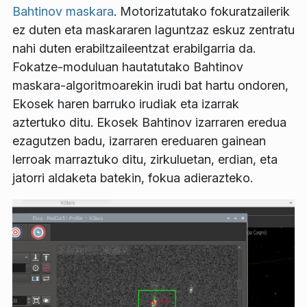
Bahtinov maskara
. Motorizatutako fokuratzailerik
ez duten eta maskararen laguntzaz eskuz zentratu
nahi duten erabiltzaileentzat erabilgarria da.
Fokatze-moduluan hautatutako Bahtinov
maskara-algoritmoarekin irudi bat hartu ondoren,
Ekosek haren barruko irudiak eta izarrak
aztertuko ditu. Ekosek Bahtinov izarraren eredua
ezagutzen badu, izarraren ereduaren gainean
lerroak marraztuko ditu, zirkuluetan, erdian, eta
jatorri aldaketa batekin, fokua adierazteko.