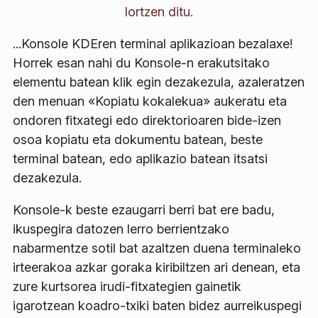
lortzen ditu.
...Konsole KDEren terminal aplikazioan bezalaxe!
Horrek esan nahi du Konsole-n erakutsitako
elementu batean klik egin dezakezula, azaleratzen
den menuan «Kopiatu kokalekua» aukeratu eta
ondoren fitxategi edo direktorioaren bide-izen
osoa kopiatu eta dokumentu batean, beste
terminal batean, edo aplikazio batean itsatsi
dezakezula.
Konsole-k beste ezaugarri berri bat ere badu,
ikuspegira datozen lerro berrientzako
nabarmentze sotil bat azaltzen duena terminaleko
irteerakoa azkar goraka kiribiltzen ari denean, eta
zure kurtsorea irudi-fitxategien gainetik
igarotzean koadro-txiki baten bidez aurreikuspegi