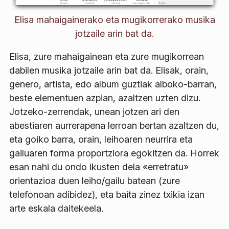
Elisa mahaigainerako eta mugikorrerako musika
jotzaile arin bat da.
Elisa, zure mahaigainean eta zure mugikorrean
dabilen musika jotzaile arin bat da. Elisak, orain,
genero, artista, edo album guztiak alboko-barran,
beste elementuen azpian, azaltzen uzten dizu.
Jotzeko-zerrendak, unean jotzen ari den
abestiaren aurrerapena lerroan bertan azaltzen du,
eta goiko barra, orain, leihoaren neurrira eta
gailuaren forma proportziora egokitzen da. Horrek
esan nahi du ondo ikusten dela «erretratu»
orientazioa duen leiho/gailu batean (zure
telefonoan adibidez), eta baita zinez txikia izan
arte eskala daitekeela.