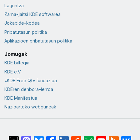
Laguntza
Zama-jaitsi KDE softwarea
Jokabide-kodea
Pribatutasun politika
Aplikazioen pribatutasun politika
Jomugak
KDE biltegia
KDE e.V.
«KDE Free Qt» fundazioa
KDEren denbora-lerroa
KDE Manifestua
Nazioarteko webguneak