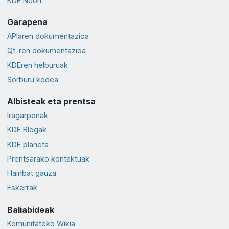
KDE Neon
Garapena
APIaren dokumentazioa
Qt-ren dokumentazioa
KDEren helburuak
Sorburu kodea
Albisteak eta prentsa
Iragarpenak
KDE Blogak
KDE planeta
Prentsarako kontaktuak
Hainbat gauza
Eskerrak
Baliabideak
Komunitateko Wikia