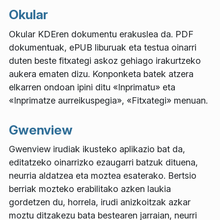
Okular
Okular KDEren dokumentu erakuslea da. PDF
dokumentuak, ePUB liburuak eta testua oinarri
duten beste fitxategi askoz gehiago irakurtzeko
aukera ematen dizu. Konponketa batek atzera
elkarren ondoan ipini ditu «Inprimatu» eta
«Inprimatze aurreikuspegia», «Fitxategi» menuan.
Gwenview
Gwenview irudiak ikusteko aplikazio bat da,
editatzeko oinarrizko ezaugarri batzuk dituena,
neurria aldatzea eta moztea esaterako. Bertsio
berriak mozteko erabilitako azken laukia
gordetzen du, horrela, irudi anizkoitzak azkar
moztu ditzakezu bata bestearen jarraian, neurri