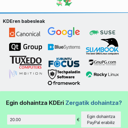
KDEren babesleak
Egin dohaintza KDEri
Zergatik dohaintza?
Egin dohaintza
€
Kopurua
PayPal erabiliz