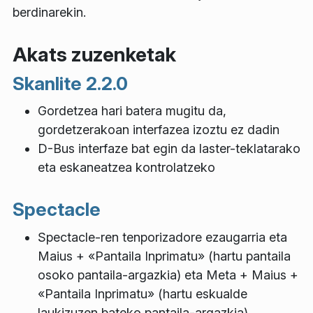
berdinarekin.
Akats zuzenketak
Skanlite
2.2.0
Gordetzea hari batera mugitu da,
gordetzerakoan interfazea izoztu ez dadin
D-Bus interfaze bat egin da laster-teklatarako
eta eskaneatzea kontrolatzeko
Spectacle
Spectacle-ren tenporizadore ezaugarria eta
Maius + «Pantaila Inprimatu» (hartu pantaila
osoko pantaila-argazkia) eta Meta + Maius +
«Pantaila Inprimatu» (hartu eskualde
laukizuzen bateko pantaila-argazkia)