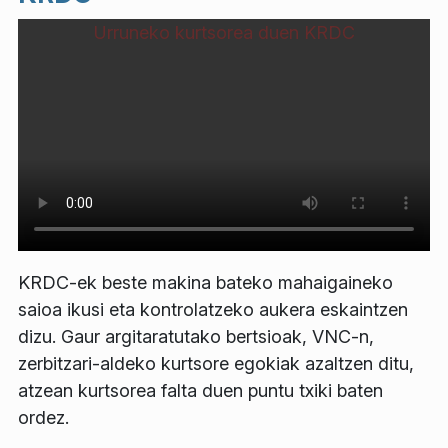
Urruneko kurtsorea duen KRDC
KRDC-ek beste makina bateko mahaigaineko
saioa ikusi eta kontrolatzeko aukera eskaintzen
dizu. Gaur argitaratutako bertsioak, VNC-n,
zerbitzari-aldeko kurtsore egokiak azaltzen ditu,
atzean kurtsorea falta duen puntu txiki baten
ordez.