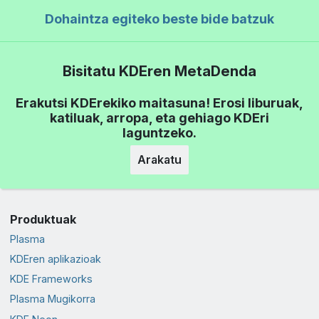
Dohaintza egiteko beste bide batzuk
Bisitatu KDEren MetaDenda
Erakutsi KDErekiko maitasuna! Erosi liburuak,
katiluak, arropa, eta gehiago KDEri
laguntzeko.
Arakatu
Produktuak
Plasma
KDEren aplikazioak
KDE Frameworks
Plasma Mugikorra