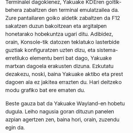
Terminalei dagokienez, Yakuake KDEren goitik-
behera zabaltzen den terminal emulatzailea da.
Zure pantailaren goiko aldetik zabaltzen da F12
sakatzen duzun bakoitzean eta argitalpen
honetarako hobekuntza ugari ditu. Adibidez,
orain, Konsole-tik datozen teklatuko lasterbide
guztiak konfiguratzen uzten dizu, eta sistema-
erretiluko elementu berri bat dago, Yakuake
martxan dagoela erakusten dizuna. Ezkutatu
dezakezu, noski, baina Yakuake aktibo eta prest
dagoen ala ez jakitea errazten du. Hari deitzeko
modu grafiko bat ere ematen du.
Beste gauza bat da Yakuake Wayland-en hobetu
dugula. Leiho nagusia goran dituzun panelen
azpian agertzen zen, baina hori, orain, zuzendu
egin da.