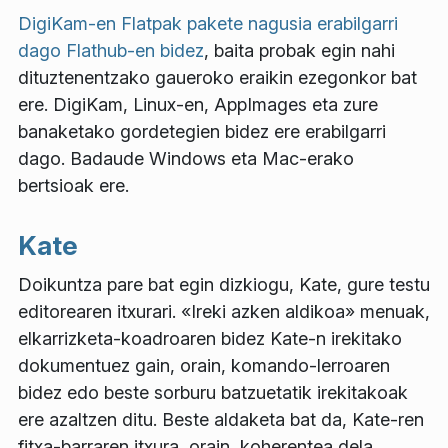
DigiKam-en Flatpak pakete nagusia erabilgarri
dago Flathub-en bidez
, baita probak egin nahi
dituztenentzako gaueroko eraikin ezegonkor bat
ere. DigiKam, Linux-en, AppImages eta zure
banaketako gordetegien bidez ere erabilgarri
dago. Badaude Windows eta Mac-erako
bertsioak ere.
Kate
Doikuntza pare bat egin dizkiogu, Kate, gure testu
editorearen itxurari. «Ireki azken aldikoa» menuak,
elkarrizketa-koadroaren bidez Kate-n irekitako
dokumentuez gain, orain, komando-lerroaren
bidez edo beste sorburu batzuetatik irekitakoak
ere azaltzen ditu. Beste aldaketa bat da, Kate-ren
fitxa-barraren itxura, orain, koherentea dela