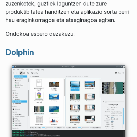
zuzenketek, guztiek laguntzen dute zure
produktibitatea handitzen eta aplikazio sorta berri
hau eraginkorragoa eta atseginagoa egiten.
Ondokoa espero dezakezu:
Dolphin