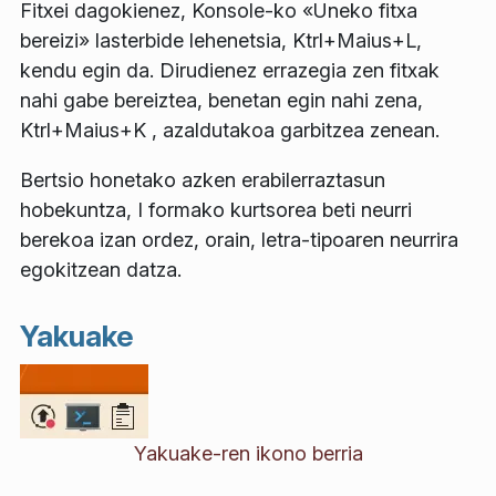
Fitxei dagokienez, Konsole-ko «Uneko fitxa
bereizi» lasterbide lehenetsia, Ktrl+Maius+L,
kendu egin da. Dirudienez errazegia zen fitxak
nahi gabe bereiztea, benetan egin nahi zena,
Ktrl+Maius+K , azaldutakoa garbitzea zenean.
Bertsio honetako azken erabilerraztasun
hobekuntza, I formako kurtsorea beti neurri
berekoa izan ordez, orain, letra-tipoaren neurrira
egokitzean datza.
Yakuake
Yakuake-ren ikono berria