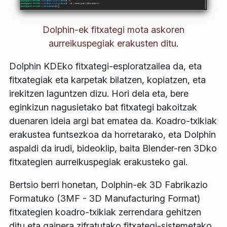
Dolphin-ek fitxategi mota askoren
aurreikuspegiak erakusten ditu.
Dolphin KDEko fitxategi-esploratzailea da, eta
fitxategiak eta karpetak bilatzen, kopiatzen, eta
irekitzen laguntzen dizu. Hori dela eta, bere
eginkizun nagusietako bat fitxategi bakoitzak
duenaren ideia argi bat ematea da. Koadro-txikiak
erakustea funtsezkoa da horretarako, eta Dolphin
aspaldi da irudi, bideoklip, baita Blender-ren 3Dko
fitxategien aurreikuspegiak erakusteko gai.
Bertsio berri honetan, Dolphin-ek 3D Fabrikazio
Formatuko (3MF - 3D Manufacturing Format)
fitxategien koadro-txikiak zerrendara gehitzen
ditu eta gainera zifratutako fitxategi-sistemetako