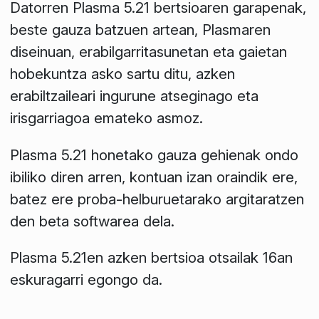
Datorren Plasma 5.21 bertsioaren garapenak,
beste gauza batzuen artean, Plasmaren
diseinuan, erabilgarritasunetan eta gaietan
hobekuntza asko sartu ditu, azken
erabiltzaileari ingurune atseginago eta
irisgarriagoa emateko asmoz.
Plasma 5.21 honetako gauza gehienak ondo
ibiliko diren arren, kontuan izan oraindik ere,
batez ere proba-helburuetarako argitaratzen
den beta softwarea dela.
Plasma 5.21en azken bertsioa otsailak 16an
eskuragarri egongo da.