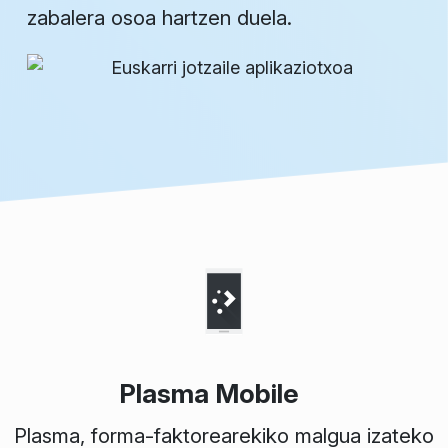
zabalera osoa hartzen duela.
Plasma Mobile
Plasma, forma-faktorearekiko malgua izateko