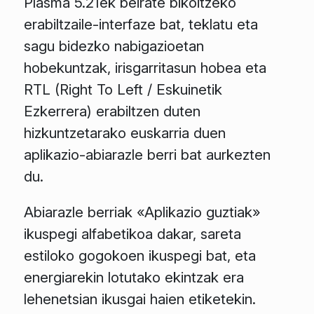
Plasma 5.21ek beirate bikoitzeko
erabiltzaile-interfaze bat, teklatu eta
sagu bidezko nabigazioetan
hobekuntzak, irisgarritasun hobea eta
RTL (Right To Left / Eskuinetik
Ezkerrera) erabiltzen duten
hizkuntzetarako euskarria duen
aplikazio-abiarazle berri bat aurkezten
du.
Abiarazle berriak «Aplikazio guztiak»
ikuspegi alfabetikoa dakar, sareta
estiloko gogokoen ikuspegi bat, eta
energiarekin lotutako ekintzak era
lehenetsian ikusgai haien etiketekin.