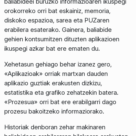
baliabideei buruzko informazioaren ikuspegi
orokorreko orri bat eskainiz, memoria,
diskoko espazioa, sarea eta PUZaren
erabilera esaterako. Gainera, baliabide
gehien kontsumitzen dituzten aplikazioen
ikuspegi azkar bat ere ematen du.
Xehetasun gehiago behar izanez gero,
«Aplikazioak» orriak martxan dauden
aplikazio guztiak erakusten dizkizu,
estatistika eta grafiko zehatzekin batera.
«Prozesua» orri bat ere erabilgarri dago
prozesu bakoitzeko informaziorako.
Historiak denboran zehar makinaren