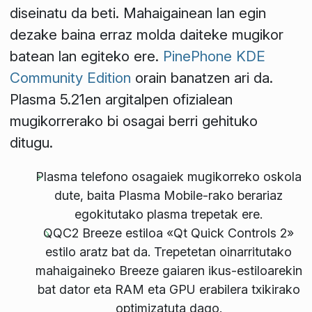
diseinatu da beti. Mahaigainean lan egin
dezake baina erraz molda daiteke mugikor
batean lan egiteko ere.
PinePhone KDE
Community Edition
orain banatzen ari da.
Plasma 5.21en argitalpen ofizialean
mugikorrerako bi osagai berri gehituko
ditugu.
Plasma telefono osagaiek mugikorreko oskola
dute, baita Plasma Mobile-rako berariaz
egokitutako plasma trepetak ere.
QQC2 Breeze estiloa «Qt Quick Controls 2»
estilo aratz bat da. Trepetetan oinarritutako
mahaigaineko Breeze gaiaren ikus-estiloarekin
bat dator eta RAM eta GPU erabilera txikirako
optimizatuta dago.