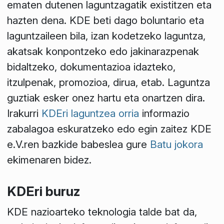
ematen dutenen laguntzagatik existitzen eta
hazten dena. KDE beti dago boluntario eta
laguntzaileen bila, izan kodetzeko laguntza,
akatsak konpontzeko edo jakinarazpenak
bidaltzeko, dokumentazioa idazteko,
itzulpenak, promozioa, dirua, etab. Laguntza
guztiak esker onez hartu eta onartzen dira.
Irakurri
KDEri laguntzea orria
informazio
zabalagoa eskuratzeko edo egin zaitez KDE
e.V.ren bazkide babeslea gure
Batu jokora
ekimenaren bidez.
KDEri buruz
KDE nazioarteko teknologia talde bat da,