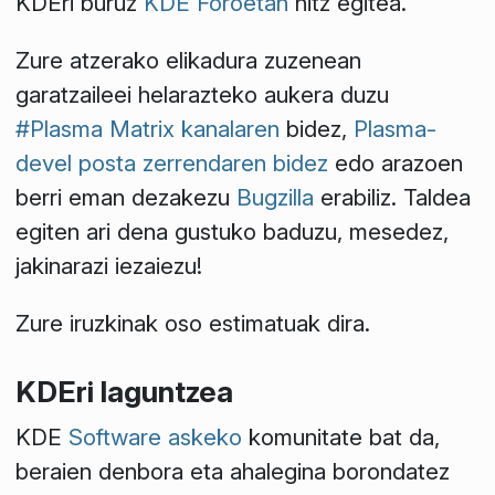
KDEri buruz
KDE Foroetan
hitz egitea.
Zure atzerako elikadura zuzenean
garatzaileei helarazteko aukera duzu
#Plasma Matrix kanalaren
bidez,
Plasma-
devel posta zerrendaren bidez
edo arazoen
berri eman dezakezu
Bugzilla
erabiliz. Taldea
egiten ari dena gustuko baduzu, mesedez,
jakinarazi iezaiezu!
Zure iruzkinak oso estimatuak dira.
KDEri laguntzea
KDE
Software askeko
komunitate bat da,
beraien denbora eta ahalegina borondatez