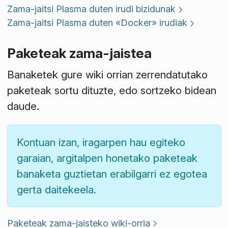
Zama-jaitsi Plasma duten irudi bizidunak
Zama-jaitsi Plasma duten «Docker» irudiak
Paketeak zama-jaistea
Banaketek gure wiki orrian zerrendatutako
paketeak sortu dituzte, edo sortzeko bidean
daude.
Kontuan izan, iragarpen hau egiteko
garaian, argitalpen honetako paketeak
banaketa guztietan erabilgarri ez egotea
gerta daitekeela.
Paketeak zama-jaisteko wiki-orria