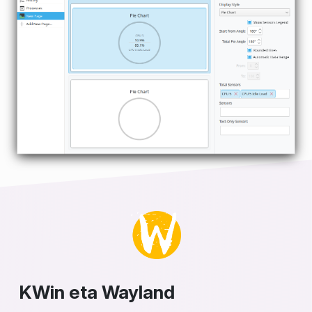
KWin eta Wayland