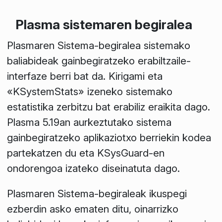
Plasma sistemaren begiralea
Plasmaren Sistema-begiralea sistemako
baliabideak gainbegiratzeko erabiltzaile-
interfaze berri bat da. Kirigami eta
«KSystemStats» izeneko sistemako
estatistika zerbitzu bat erabiliz eraikita dago.
Plasma 5.19an aurkeztutako sistema
gainbegiratzeko aplikaziotxo berriekin kodea
partekatzen du eta KSysGuard-en
ondorengoa izateko diseinatuta dago.
Plasmaren Sistema-begiraleak ikuspegi
ezberdin asko ematen ditu, oinarrizko