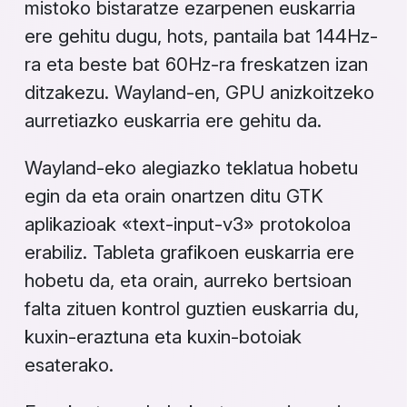
mistoko bistaratze ezarpenen euskarria
ere gehitu dugu, hots, pantaila bat 144Hz-
ra eta beste bat 60Hz-ra freskatzen izan
ditzakezu. Wayland-en, GPU anizkoitzeko
aurretiazko euskarria ere gehitu da.
Wayland-eko alegiazko teklatua hobetu
egin da eta orain onartzen ditu GTK
aplikazioak «text-input-v3» protokoloa
erabiliz. Tableta grafikoen euskarria ere
hobetu da, eta orain, aurreko bertsioan
falta zituen kontrol guztien euskarria du,
kuxin-eraztuna eta kuxin-botoiak
esaterako.