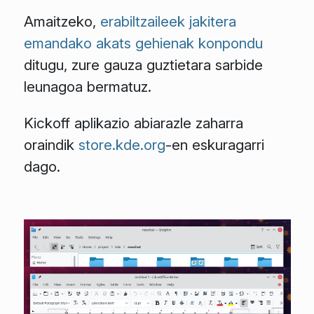
Amaitzeko,
erabiltzaileek jakitera
emandako akats gehienak konpondu
ditugu, zure gauza guztietara sarbide
leunagoa bermatuz.
Kickoff aplikazio abiarazle zaharra
oraindik
store.kde.org
-en eskuragarri
dago.