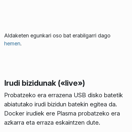
Aldaketen egunkari oso bat erabilgarri dago
hemen
.
Irudi bizidunak («live»)
Probatzeko era errazena USB disko batetik
abiatutako irudi bizidun batekin egitea da.
Docker irudiek ere Plasma probatzeko era
azkarra eta erraza eskaintzen dute.