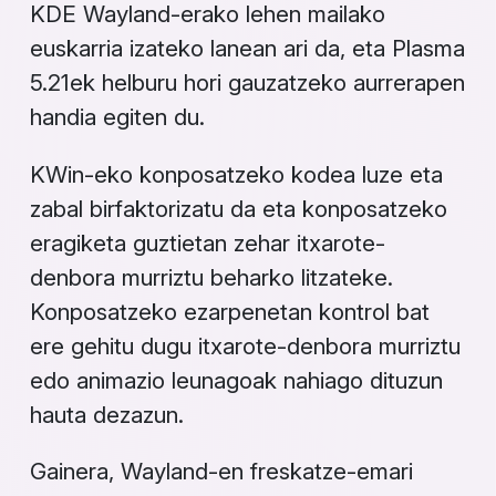
KDE Wayland-erako lehen mailako
euskarria izateko lanean ari da, eta Plasma
5.21ek helburu hori gauzatzeko aurrerapen
handia egiten du.
KWin-eko konposatzeko kodea luze eta
zabal birfaktorizatu da eta konposatzeko
eragiketa guztietan zehar itxarote-
denbora murriztu beharko litzateke.
Konposatzeko ezarpenetan kontrol bat
ere gehitu dugu itxarote-denbora murriztu
edo animazio leunagoak nahiago dituzun
hauta dezazun.
Gainera, Wayland-en freskatze-emari