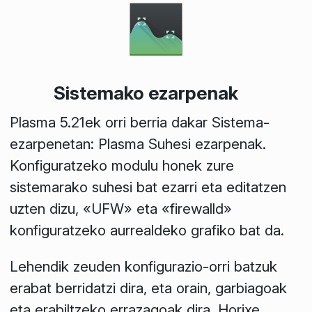
Sistemako ezarpenak
Plasma 5.21ek orri berria dakar Sistema-
ezarpenetan: Plasma Suhesi ezarpenak.
Konfiguratzeko modulu honek zure
sistemarako suhesi bat ezarri eta editatzen
uzten dizu, «UFW» eta «firewalld»
konfiguratzeko aurrealdeko grafiko bat da.
Lehendik zeuden konfigurazio-orri batzuk
erabat berridatzi dira, eta orain, garbiagoak
eta erabiltzeko errazagoak dira. Horixe