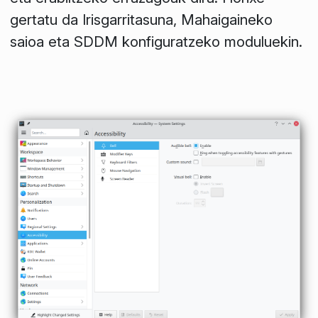
gertatu da Irisgarritasuna, Mahaigaineko
saioa eta SDDM konfiguratzeko moduluekin.