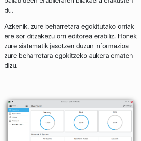
baliabideen erabileraren bilakaera erakusten
du.
Azkenik, zure beharretara egokitutako orriak
ere sor ditzakezu orri editorea erabiliz. Honek
zure sistematik jasotzen duzun informazioa
zure beharretara egokitzeko aukera ematen
dizu.