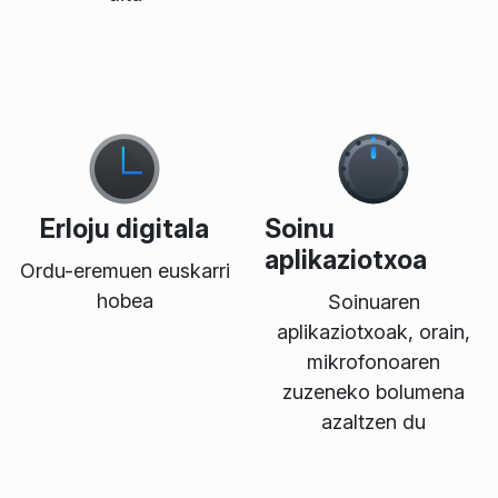
Erloju digitala
Soinu
aplikaziotxoa
Ordu-eremuen euskarri
hobea
Soinuaren
aplikaziotxoak, orain,
mikrofonoaren
zuzeneko bolumena
azaltzen du