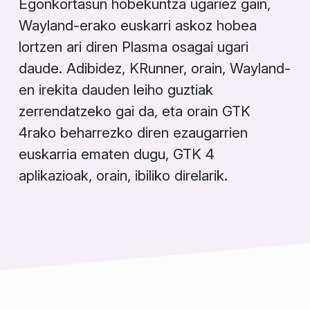
Egonkortasun hobekuntza ugariez gain,
Wayland-erako euskarri askoz hobea
lortzen ari diren Plasma osagai ugari
daude. Adibidez, KRunner, orain, Wayland-
en irekita dauden leiho guztiak
zerrendatzeko gai da, eta orain GTK
4rako beharrezko diren ezaugarrien
euskarria ematen dugu, GTK 4
aplikazioak, orain, ibiliko direlarik.