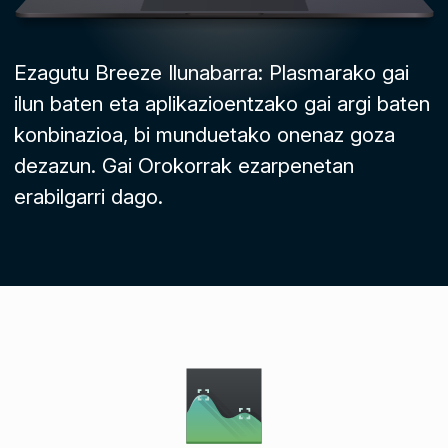
Ezagutu Breeze Ilunabarra: Plasmarako gai
ilun baten eta aplikazioentzako gai argi baten
konbinazioa, bi munduetako onenaz goza
dezazun. Gai Orokorrak ezarpenetan
erabilgarri dago.