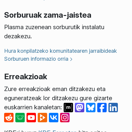
Sorburuak zama-jaistea
Plasma zuzenean sorburutik instalatu
dezakezu.
Hura konpilatzeko komunitatearen jarraibideak
Sorburuen informazio orria
Erreakzioak
Zure erreakzioak eman ditzakezu eta
eguneratzeak lor ditzakezu gure gizarte
euskarrien kanaletan: