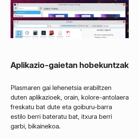
Aplikazio-gaietan hobekuntzak
Plasmaren gai lehenetsia erabiltzen
duten aplikazioek, orain, kolore-antolaera
freskatu bat dute eta goiburu-barra
estilo berri bateratu bat, itxura berri
garbi, bikainekoa.