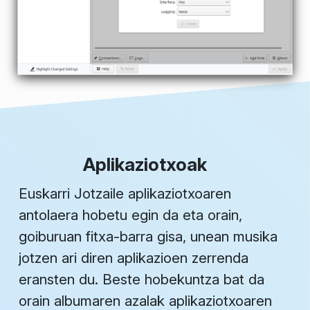
Aplikaziotxoak
Euskarri Jotzaile aplikaziotxoaren
antolaera hobetu egin da eta orain,
goiburuan fitxa-barra gisa, unean musika
jotzen ari diren aplikazioen zerrenda
eransten du. Beste hobekuntza bat da
orain albumaren azalak aplikaziotxoaren