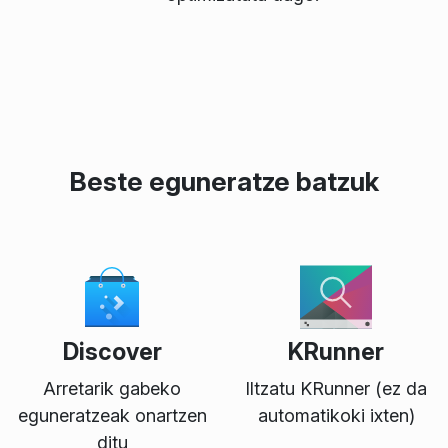
Beste eguneratze batzuk
Discover
KRunner
Arretarik gabeko
Iltzatu KRunner (ez da
eguneratzeak onartzen
automatikoki ixten)
ditu