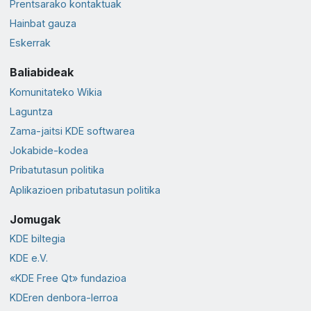
Prentsarako kontaktuak
Hainbat gauza
Eskerrak
Baliabideak
Komunitateko Wikia
Laguntza
Zama-jaitsi KDE softwarea
Jokabide-kodea
Pribatutasun politika
Aplikazioen pribatutasun politika
Jomugak
KDE biltegia
KDE e.V.
«KDE Free Qt» fundazioa
KDEren denbora-lerroa