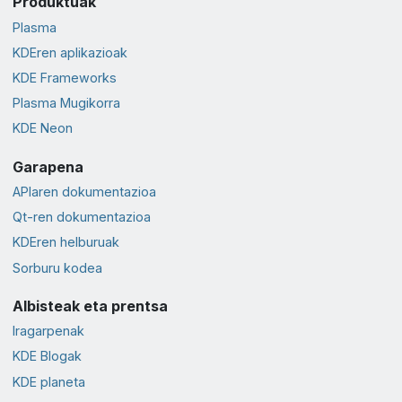
Produktuak
Plasma
KDEren aplikazioak
KDE Frameworks
Plasma Mugikorra
KDE Neon
Garapena
APIaren dokumentazioa
Qt-ren dokumentazioa
KDEren helburuak
Sorburu kodea
Albisteak eta prentsa
Iragarpenak
KDE Blogak
KDE planeta