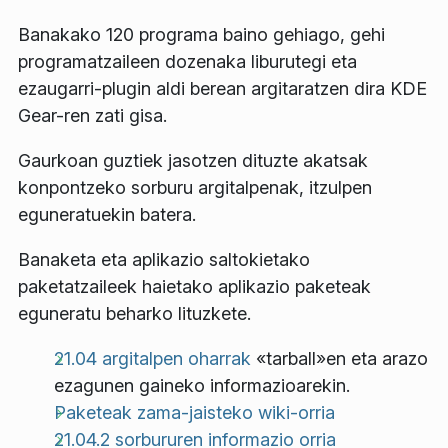
Banakako 120 programa baino gehiago, gehi
programatzaileen dozenaka liburutegi eta
ezaugarri-plugin aldi berean argitaratzen dira KDE
Gear-ren zati gisa.
Gaurkoan guztiek jasotzen dituzte akatsak
konpontzeko sorburu argitalpenak, itzulpen
eguneratuekin batera.
Banaketa eta aplikazio saltokietako
paketatzaileek haietako aplikazio paketeak
eguneratu beharko lituzkete.
21.04 argitalpen oharrak
«tarball»en eta arazo
ezagunen gaineko informazioarekin.
Paketeak zama-jaisteko wiki-orria
21.04.2 sorbururen informazio orria