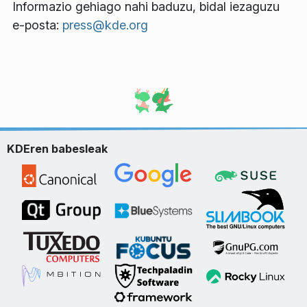
Informazio gehiago nahi baduzu, bidal iezaguzu
e-posta:
press@kde.org
KDEren babesleak