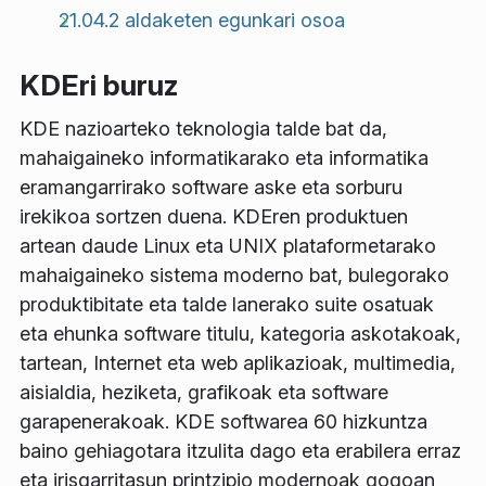
21.04.2 aldaketen egunkari osoa
KDEri buruz
KDE nazioarteko teknologia talde bat da,
mahaigaineko informatikarako eta informatika
eramangarrirako software aske eta sorburu
irekikoa sortzen duena. KDEren produktuen
artean daude Linux eta UNIX plataformetarako
mahaigaineko sistema moderno bat, bulegorako
produktibitate eta talde lanerako suite osatuak
eta ehunka software titulu, kategoria askotakoak,
tartean, Internet eta web aplikazioak, multimedia,
aisialdia, heziketa, grafikoak eta software
garapenerakoak. KDE softwarea 60 hizkuntza
baino gehiagotara itzulita dago eta erabilera erraz
eta irisgarritasun printzipio modernoak gogoan