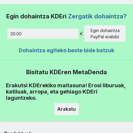
Egin dohaintza KDEri
Zergatik dohaintza?
Egin dohaintza
€
Kopurua
PayPal erabiliz
Dohaintza egiteko beste bide batzuk
Bisitatu KDEren MetaDenda
Erakutsi KDErekiko maitasuna! Erosi liburuak,
katiluak, arropa, eta gehiago KDEri
laguntzeko.
Arakatu