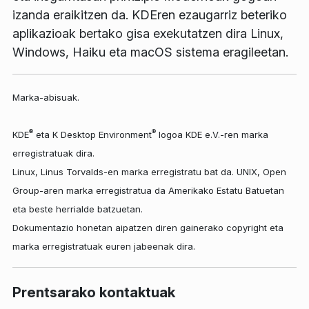
izanda eraikitzen da. KDEren ezaugarriz beteriko
aplikazioak bertako gisa exekutatzen dira Linux,
Windows, Haiku eta macOS sistema eragileetan.
Marka-abisuak.
®
®
KDE
eta K Desktop Environment
logoa KDE e.V.-ren marka
erregistratuak dira.
Linux, Linus Torvalds-en marka erregistratu bat da. UNIX, Open
Group-aren marka erregistratua da Amerikako Estatu Batuetan
eta beste herrialde batzuetan.
Dokumentazio honetan aipatzen diren gainerako copyright eta
marka erregistratuak euren jabeenak dira.
Prentsarako kontaktuak