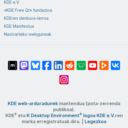
KDE e.V.
«KDE Free Qt» fundazioa
KDEren denbora-lerroa
KDE Manifestua
Nazioarteko webguneak
KDE web-arduradunek
mantendua (pota-zerrenda
publikoa).
®
®
KDE
eta
K Desktop Environment
logoa
KDE e.V.
ren
marka erregistratuak dira. |
Legezkoa