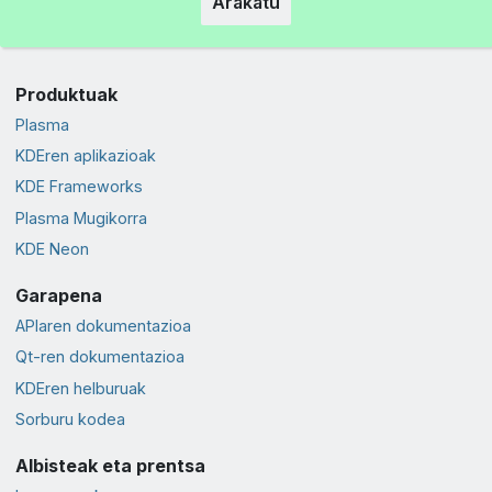
Arakatu
Produktuak
Plasma
KDEren aplikazioak
KDE Frameworks
Plasma Mugikorra
KDE Neon
Garapena
APIaren dokumentazioa
Qt-ren dokumentazioa
KDEren helburuak
Sorburu kodea
Albisteak eta prentsa