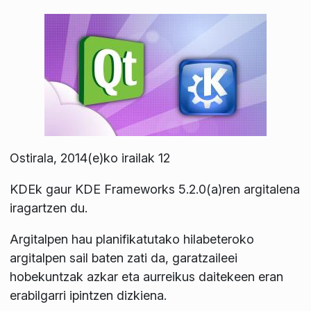
Ostirala, 2014(e)ko irailak 12
KDEk gaur KDE Frameworks 5.2.0(a)ren argitalena
iragartzen du.
Argitalpen hau planifikatutako hilabeteroko
argitalpen sail baten zati da, garatzaileei
hobekuntzak azkar eta aurreikus daitekeen eran
erabilgarri ipintzen dizkiena.