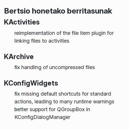
Bertsio honetako berritasunak
KActivities
reimplementation of the file item plugin for
linking files to activities
KArchive
fix handling of uncompressed files
KConfigWidgets
fix missing default shortcuts for standard
actions, leading to many runtime warnings
better support for QGroupBox in
KConfigDialogManager