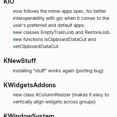
KIO
now follows the mime-apps spec, for better
interoperability with gio when it comes to the
user's preferred and default apps.
new classes EmptyTrashJob and RestoreJob.
new functions isClipboardDataCut and
setClipboardDataCut.
KNewStuff
installing "stuff" works again (porting bug)
KWidgetsAddons
new class KColumnResizer (makes it easy to
vertically align widgets across groups)
KWindowSystem