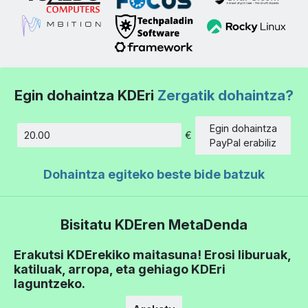
Egin dohaintza KDEri
Zergatik dohaintza?
Egin dohaintza
€
Kopurua
PayPal erabiliz
Dohaintza egiteko beste bide batzuk
Bisitatu KDEren MetaDenda
Erakutsi KDErekiko maitasuna! Erosi liburuak,
katiluak, arropa, eta gehiago KDEri
laguntzeko.