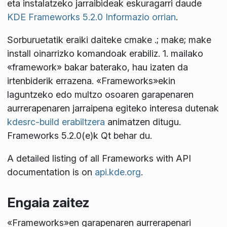
eta instalatzeko jarraibideak eskuragarri daude
KDE Frameworks 5.2.0 Informazio orrian
.
Sorburuetatik eraiki daiteke
cmake .; make; make
install
oinarrizko komandoak erabiliz. 1. mailako
«framework» bakar baterako, hau izaten da
irtenbiderik errazena. «Frameworks»ekin
laguntzeko edo multzo osoaren garapenaren
aurrerapenaren jarraipena egiteko interesa dutenak
kdesrc-build erabiltzera
animatzen ditugu.
Frameworks 5.2.0(e)k Qt
behar du.
A detailed listing of all Frameworks with API
documentation is on
api.kde.org
.
Engaia zaitez
«Frameworks»en garapenaren aurrerapenari