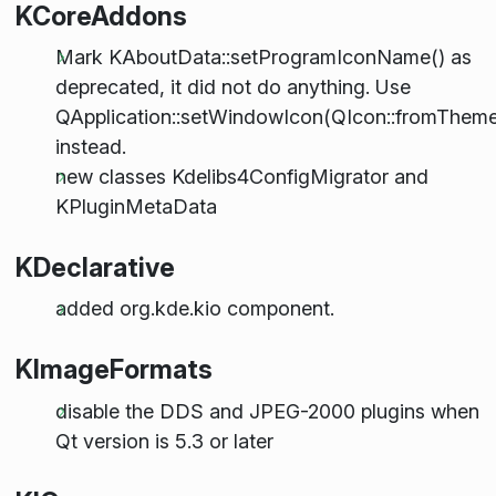
KCoreAddons
Mark KAboutData::setProgramIconName() as
deprecated, it did not do anything. Use
QApplication::setWindowIcon(QIcon::fromTheme("
instead.
new classes Kdelibs4ConfigMigrator and
KPluginMetaData
KDeclarative
added org.kde.kio component.
KImageFormats
disable the DDS and JPEG-2000 plugins when
Qt version is 5.3 or later