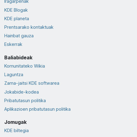
Iragarpenak
KDE Blogak
KDE planeta
Prentsarako kontaktuak
Hainbat gauza
Eskerrak
Baliabideak
Komunitateko Wikia
Laguntza
Zama-jaitsi KDE softwarea
Jokabide-kodea
Pribatutasun politika
Aplikazioen pribatutasun politika
Jomugak
KDE biltegia