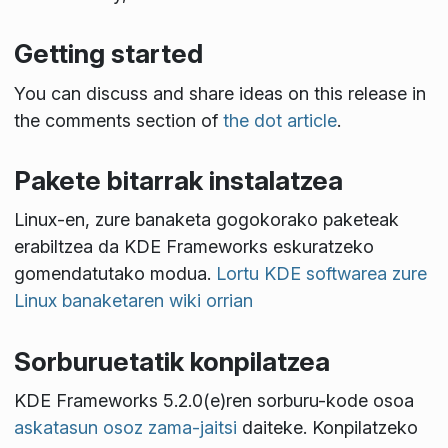
Getting started
You can discuss and share ideas on this release in
the comments section of
the dot article
.
Pakete bitarrak instalatzea
Linux-en, zure banaketa gogokorako paketeak
erabiltzea da KDE Frameworks eskuratzeko
gomendatutako modua.
Lortu KDE softwarea zure
Linux banaketaren wiki orrian
Sorburuetatik konpilatzea
KDE Frameworks 5.2.0(e)ren sorburu-kode osoa
askatasun osoz zama-jaitsi
daiteke. Konpilatzeko