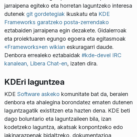
jarraipena egiteko eta horretan laguntzeko interesa
dutenek
git gordetegiak
ikuskatu eta
KDE
Frameworks garatzeko posta-zerrendako
eztabaiden jarraipena egin dezakete. Gidalerroak
eta proiektuaren egungo egoera eta egitasmoak
«Frameworks»en wikian
eskuragarri daude.
Denbora errealeko eztabaidak
#kde-devel IRC
kanalean, Libera Chat-en
, izaten dira.
KDEri laguntzea
KDE
Software askeko
komunitate bat da, beraien
denbora eta ahalegina borondatez ematen dutenen
laguntzagatik existitzen eta hazten dena. KDE beti
dago boluntario eta laguntzaileen bila, izan
kodetzeko laguntza, akatsak konpontzeko edo
jakinarazpenak bidaltzeko, dokumentazioa