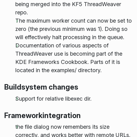
being merged into the KF5 ThreadWeaver
repo.
The maximum worker count can now be set to
zero (the previous minimum was 1). Doing so
will effectively halt processing in the queue.
Documentation of various aspects of
ThreadWeaver use is becoming part of the
KDE Frameworks Cookbook. Parts of it is
located in the examples/ directory.
Buildsystem changes
Support for relative libexec dir.
Frameworkintegration
the file dialog now remembers its size
correctly, and works better with remote URLs.