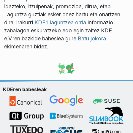
idazteko, itzulpenak, promozioa, dirua, etab.
Laguntza guztiak esker onez hartu eta onartzen
dira. Irakurri
KDEri laguntzea orria
informazio
zabalagoa eskuratzeko edo egin zaitez KDE
e.V.ren bazkide babeslea gure
Batu jokora
ekimenaren bidez.
KDEren babesleak