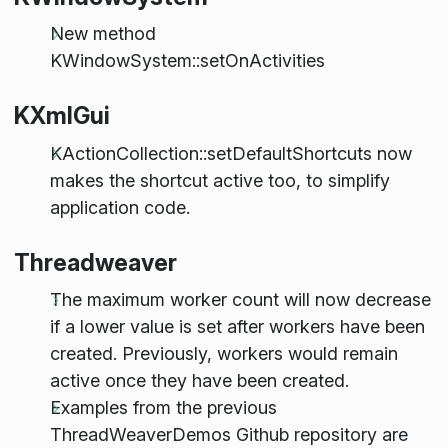
New method
KWindowSystem::setOnActivities
KXmlGui
KActionCollection::setDefaultShortcuts now
makes the shortcut active too, to simplify
application code.
Threadweaver
The maximum worker count will now decrease
if a lower value is set after workers have been
created. Previously, workers would remain
active once they have been created.
Examples from the previous
ThreadWeaverDemos Github repository are