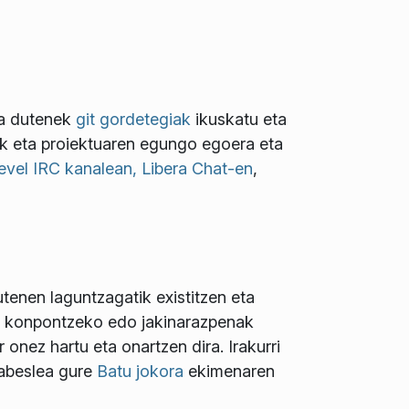
sa dutenek
git gordetegiak
ikuskatu eta
ak eta proiektuaren egungo egoera eta
vel IRC kanalean, Libera Chat-en
,
enen laguntzagatik existitzen eta
ak konpontzeko edo jakinarazpenak
onez hartu eta onartzen dira. Irakurri
babeslea gure
Batu jokora
ekimenaren