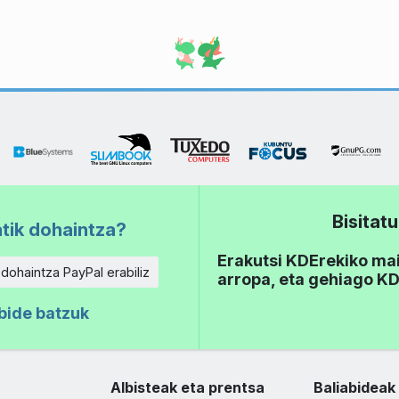
Bisita
tik dohaintza?
Erakutsi KDErekiko mait
 dohaintza PayPal erabiliz
arropa, eta gehiago KD
bide batzuk
Albisteak eta prentsa
Baliabideak