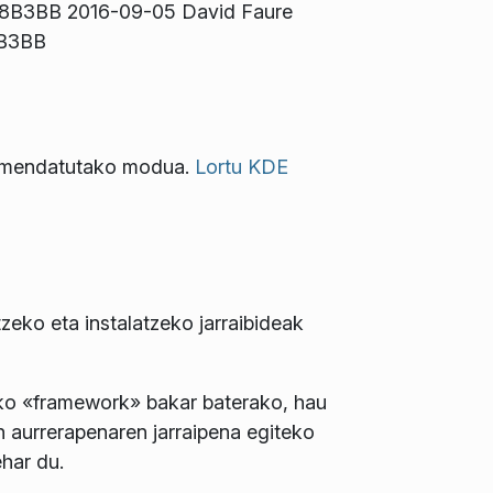
48B3BB 2016-09-05 David Faure
 B3BB
gomendatutako modua.
Lortu KDE
zeko eta instalatzeko jarraibideak
ako «framework» bakar baterako, hau
 aurrerapenaren jarraipena egiteko
har du.