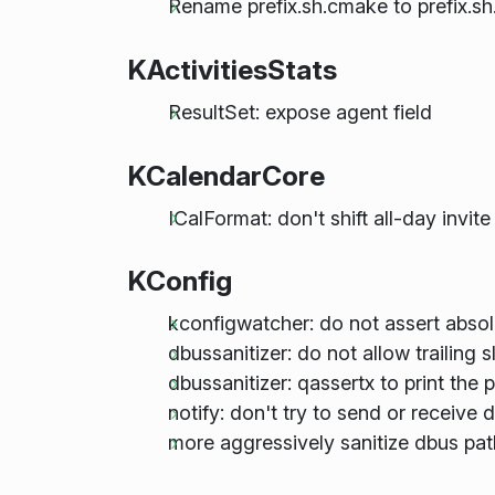
Rename prefix.sh.cmake to prefix.sh.
KActivitiesStats
ResultSet: expose agent field
KCalendarCore
ICalFormat: don't shift all-day invi
KConfig
kconfigwatcher: do not assert absol
dbussanitizer: do not allow trailing 
dbussanitizer: qassertx to print the 
notify: don't try to send or receive 
more aggressively sanitize dbus pat