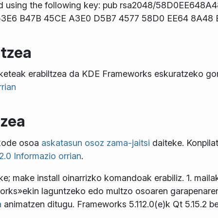
d using the following key: pub rsa2048/58D0EE648A
t: 53E6 B47B 45CE A3E0 D5B7 4577 58D0 EE64 8A48
atzea
aketeak erabiltzea da KDE Frameworks eskuratzeko 
rian
tzea
-kode osoa
askatasun osoz zama-jaitsi
daiteke. Konpilat
.0 Informazio orrian
.
e; make install
oinarrizko komandoak erabiliz. 1. mail
eworks»ekin laguntzeko edo multzo osoaren garapenaren
a
animatzen ditugu. Frameworks 5.112.0(e)k Qt 5.15.2 be