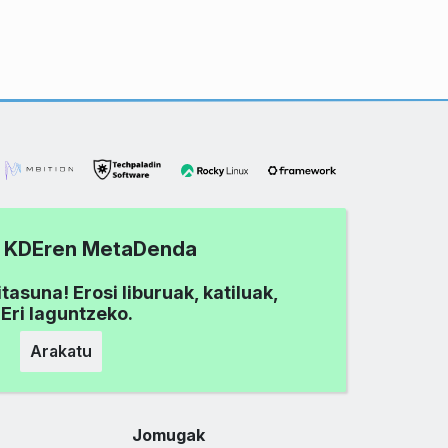
tu KDEren MetaDenda
asuna! Erosi liburuak, katiluak,
Eri laguntzeko.
Arakatu
Jomugak