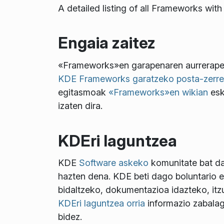
A detailed listing of all Frameworks wi
Engaia zaitez
«Frameworks»en garapenaren aurrerapena
KDE Frameworks garatzeko posta-zerr
egitasmoak
«Frameworks»en wikian
esk
izaten dira.
KDEri laguntzea
KDE
Software askeko
komunitate bat da
hazten dena. KDE beti dago boluntario e
bidaltzeko, dokumentazioa idazteko, itzu
KDEri laguntzea orria
informazio zabalag
bidez.