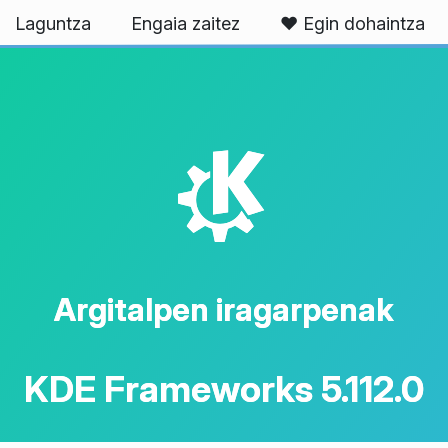
Laguntza
Engaia zaitez
❤️ Egin dohaintza
K
Argitalpen iragarpenak
KDE Frameworks 5.112.0