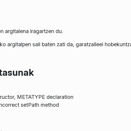
 argitalena iragartzen du.
ko argitalpen sail baten zati da, garatzaileei hobekunt
itasunak
tructor, METATYPE declaration
ncorrect setPath method