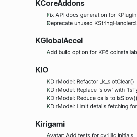
KCoreAddons
Fix API docs generation for KPlug
Deprecate unused KStringHandler::i
KGlobalAccel
Add build option for KF6 coinstallabi
KIO
KDirModel: Refactor _k_slotClear()
KDirModel: Replace 'slow' with 'fs
KDirModel: Reduce calls to isSlow(
KDirModel: Limit details fetching fo
Kirigami
Avatar: Add tests for cyrillic initials