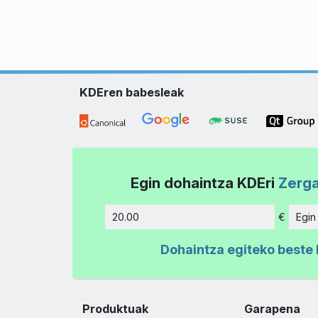
KDEren babesleak
Egin dohaintza KDEri
Zerga
€
Egin
Kopurua
Dohaintza egiteko beste 
Produktuak
Garapena