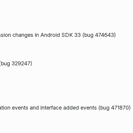
ission changes in Android SDK 33 (bug 474643)
 (bug 329247)
ration events and interface added events (bug 471870)