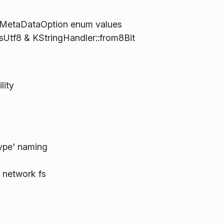
inMetaDataOption enum values
sUtf8 & KStringHandler::from8Bit
lity
Type' naming
)
r network fs