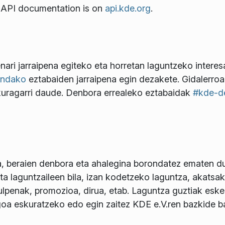
th API documentation is on
api.kde.org
.
ri jarraipena egiteko eta horretan laguntzeko intere
endako
eztabaiden jarraipena egin dezakete. Gidalerro
uragarri daude. Denbora errealeko eztabaidak
#kde-de
, beraien denbora eta ahalegina borondatez ematen dut
ta laguntzaileen bila, izan kodetzeko laguntza, akats
lpenak, promozioa, dirua, etab. Laguntza guztiak esker 
oa eskuratzeko edo egin zaitez KDE e.V.ren bazkide 