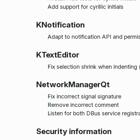
Add support for cyrillic initials
KNotification
Adapt to notification API and perm
KTextEditor
Fix selection shrink when indenting
NetworkManagerQt
Fix incorrect signal signature
Remove incorrect comment
Listen for both DBus service regist
Security information