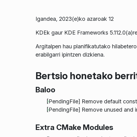
Igandea, 2023(e)ko azaroak 12
KDEk gaur KDE Frameworks 5.112.0(a)ren
Argitalpen hau planifikatutako hilabetero
erabilgarri ipintzen dizkiena.
Bertsio honetako berr
Baloo
[PendingFile] Remove default cons
[PendingFile] Remove unused and i
Extra CMake Modules