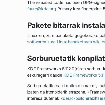
The released code has been GPG-signe
faure@kde.org
Primary key fingerprin
Pakete bitarrak instal
Linux-en, zure banaketa gogokorako p
softwarea zure Linux banaketaren wiki or
Sorburuetatik konpila
KDE Frameworks 5.112.0(e)ren sorburu
eskuragarri daude
KDE Frameworks 5.112
Sorburuetatik eraiki daiteke
cmake .; mak
izaten da irtenbiderik errazena. «Fram
interesa dutenak
kdesrc-build erabiltzer