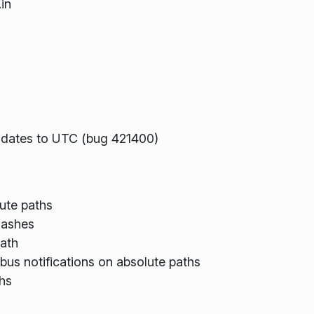
in
te dates to UTC (bug 421400)
ute paths
slashes
path
dbus notifications on absolute paths
hs