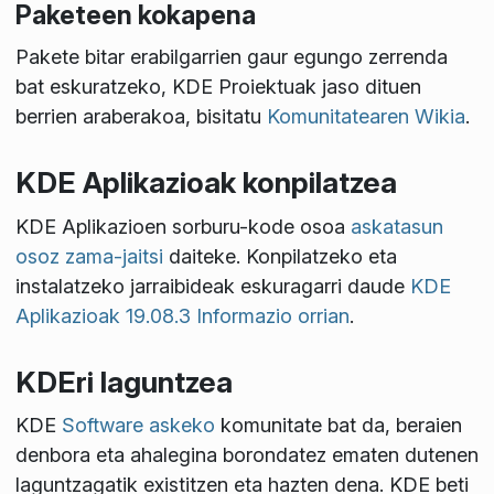
Paketeen kokapena
Pakete bitar erabilgarrien gaur egungo zerrenda
bat eskuratzeko, KDE Proiektuak jaso dituen
berrien araberakoa, bisitatu
Komunitatearen Wikia
.
KDE Aplikazioak konpilatzea
KDE Aplikazioen sorburu-kode osoa
askatasun
osoz zama-jaitsi
daiteke. Konpilatzeko eta
instalatzeko jarraibideak eskuragarri daude
KDE
Aplikazioak 19.08.3 Informazio orrian
.
KDEri laguntzea
KDE
Software askeko
komunitate bat da, beraien
denbora eta ahalegina borondatez ematen dutenen
laguntzagatik existitzen eta hazten dena. KDE beti