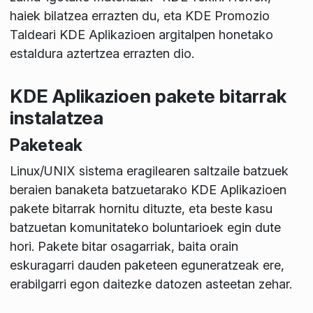
haiek bilatzea errazten du, eta KDE Promozio
Taldeari KDE Aplikazioen argitalpen honetako
estaldura aztertzea errazten dio.
KDE Aplikazioen pakete bitarrak
instalatzea
Paketeak
Linux/UNIX sistema eragilearen saltzaile batzuek
beraien banaketa batzuetarako KDE Aplikazioen
pakete bitarrak hornitu dituzte, eta beste kasu
batzuetan komunitateko boluntarioek egin dute
hori. Pakete bitar osagarriak, baita orain
eskuragarri dauden paketeen eguneratzeak ere,
erabilgarri egon daitezke datozen asteetan zehar.