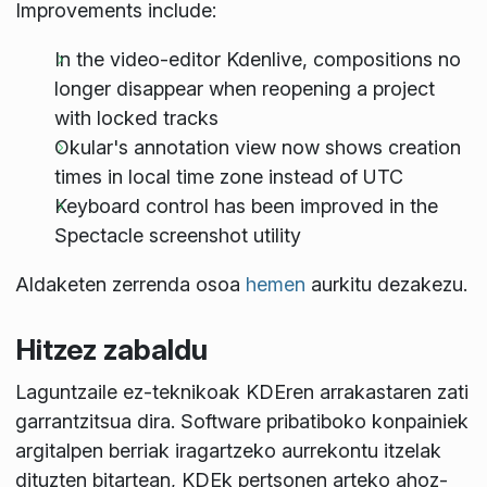
Improvements include:
In the video-editor Kdenlive, compositions no
longer disappear when reopening a project
with locked tracks
Okular's annotation view now shows creation
times in local time zone instead of UTC
Keyboard control has been improved in the
Spectacle screenshot utility
Aldaketen zerrenda osoa
hemen
aurkitu dezakezu.
Hitzez zabaldu
Laguntzaile ez-teknikoak KDEren arrakastaren zati
garrantzitsua dira. Software pribatiboko konpainiek
argitalpen berriak iragartzeko aurrekontu itzelak
dituzten bitartean, KDEk pertsonen arteko ahoz-