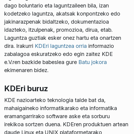
dago boluntario eta laguntzaileen bila, izan
kodetzeko laguntza, akatsak konpontzeko edo
jakinarazpenak bidaltzeko, dokumentazioa
idazteko, itzulpenak, promozioa, dirua, etab.
Laguntza guztiak esker onez hartu eta onartzen
dira. Irakurri
KDEri laguntzea orria
informazio
zabalagoa eskuratzeko edo egin zaitez KDE
e.V.ren bazkide babeslea gure
Batu jokora
ekimenaren bidez.
KDEri buruz
KDE nazioarteko teknologia talde bat da,
mahaigaineko informatikarako eta informatika
eramangarrirako software aske eta sorburu
irekikoa sortzen duena. KDEren produktuen artean
daude Linux eta UNIX plataformetarako