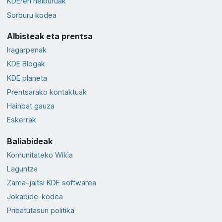
KDEren helburuak
Sorburu kodea
Albisteak eta prentsa
Iragarpenak
KDE Blogak
KDE planeta
Prentsarako kontaktuak
Hainbat gauza
Eskerrak
Baliabideak
Komunitateko Wikia
Laguntza
Zama-jaitsi KDE softwarea
Jokabide-kodea
Pribatutasun politika