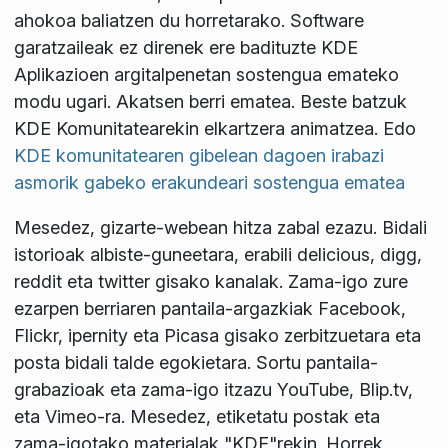
ahokoa baliatzen du horretarako. Software
garatzaileak ez direnek ere badituzte KDE
Aplikazioen argitalpenetan sostengua emateko
modu ugari. Akatsen berri ematea. Beste batzuk
KDE Komunitatearekin elkartzera animatzea. Edo
KDE komunitatearen gibelean dagoen irabazi
asmorik gabeko erakundeari sostengua ematea
Mesedez, gizarte-webean hitza zabal ezazu. Bidali
istorioak albiste-guneetara, erabili delicious, digg,
reddit eta twitter gisako kanalak. Zama-igo zure
ezarpen berriaren pantaila-argazkiak Facebook,
Flickr, ipernity eta Picasa gisako zerbitzuetara eta
posta bidali talde egokietara. Sortu pantaila-
grabazioak eta zama-igo itzazu YouTube, Blip.tv,
eta Vimeo-ra. Mesedez, etiketatu postak eta
zama-igotako materialak "KDE"rekin. Horrek,