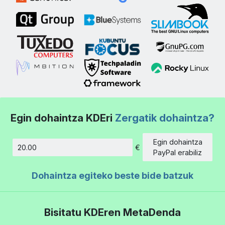
Egin dohaintza KDEri
Zergatik dohaintza?
Egin dohaintza
€
Kopurua
PayPal erabiliz
Dohaintza egiteko beste bide batzuk
Bisitatu KDEren MetaDenda