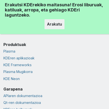
Erakutsi KDErekiko maitasuna! Erosi liburuak,
katiluak, arropa, eta gehiago KDEri
laguntzeko.
Arakatu
Produktuak
Plasma
KDEren aplikazioak
KDE Frameworks
Plasma Mugikorra
KDE Neon
Garapena
APIaren dokumentazioa
Qt-ren dokumentazioa