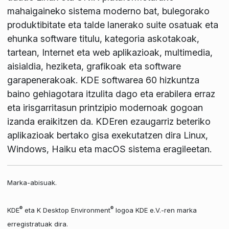
mahaigaineko sistema moderno bat, bulegorako
produktibitate eta talde lanerako suite osatuak eta
ehunka software titulu, kategoria askotakoak,
tartean, Internet eta web aplikazioak, multimedia,
aisialdia, heziketa, grafikoak eta software
garapenerakoak. KDE softwarea 60 hizkuntza
baino gehiagotara itzulita dago eta erabilera erraz
eta irisgarritasun printzipio modernoak gogoan
izanda eraikitzen da. KDEren ezaugarriz beteriko
aplikazioak bertako gisa exekutatzen dira Linux,
Windows, Haiku eta macOS sistema eragileetan.
Marka-abisuak.
®
®
KDE
eta K Desktop Environment
logoa KDE e.V.-ren marka
erregistratuak dira.