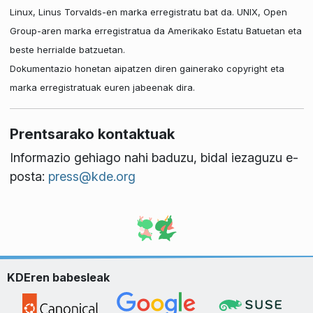
Linux, Linus Torvalds-en marka erregistratu bat da. UNIX, Open
Group-aren marka erregistratua da Amerikako Estatu Batuetan eta
beste herrialde batzuetan.
Dokumentazio honetan aipatzen diren gainerako copyright eta
marka erregistratuak euren jabeenak dira.
Prentsarako kontaktuak
Informazio gehiago nahi baduzu, bidal iezaguzu e-
posta:
press@kde.org
KDEren babesleak