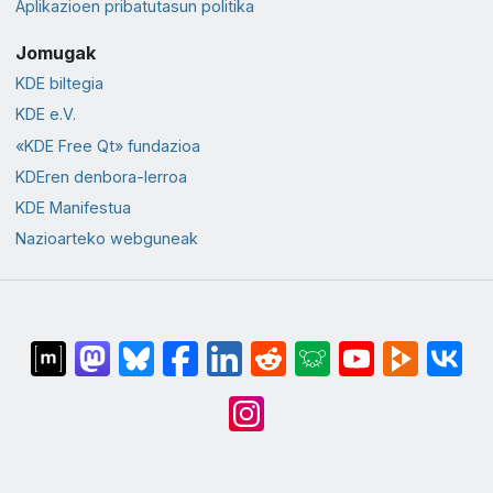
Aplikazioen pribatutasun politika
Jomugak
KDE biltegia
KDE e.V.
«KDE Free Qt» fundazioa
KDEren denbora-lerroa
KDE Manifestua
Nazioarteko webguneak