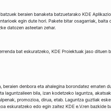
 batzuek beraien banaketa batzuetarako KDE Aplikazioen
tarioek egin dute hori. Pakete bitar osagarriak, baita
ezke datozen asteetan zehar.
errenda bat eskuratzeko, KDE Proiektuak jaso dituen be
, beraien denbora eta ahalegina borondatez ematen dut
ta laguntzaileen bila, izan kodetzeko laguntza, akats
lpenak, promozioa, dirua, etab. Laguntza guztiak esker 
oa eskuratzeko edo egin zaitez KDE e.V.ren bazkide 