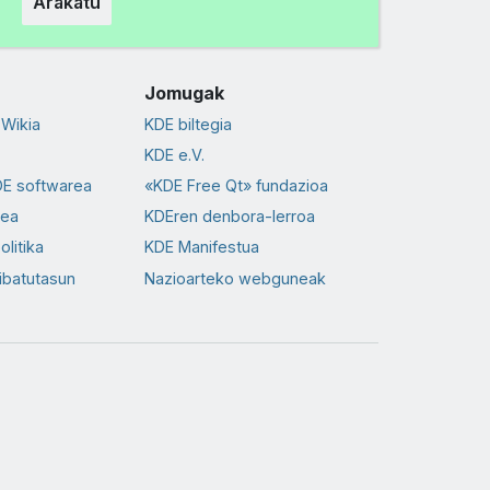
Arakatu
Jomugak
Wikia
KDE biltegia
KDE e.V.
DE softwarea
«KDE Free Qt» fundazioa
dea
KDEren denbora-lerroa
olitika
KDE Manifestua
ibatutasun
Nazioarteko webguneak