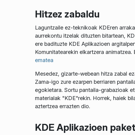
Hitzez zabaldu
Laguntzaile ez-teknikoak KDEren arrakast
aurrekontu itzelak dituzten bitartean, 
ere badituzte KDE Aplikazioen argitalp
Komunitatearekin elkartzera animatzea.
ematea
Mesedez, gizarte-webean hitza zabal ezazu
Zama-igo zure ezarpen berriaren pantaila
egokietara. Sortu pantaila-grabazioak e
materialak "KDE"rekin. Horrek, haiek bi
aztertzea errazten dio.
KDE Aplikazioen pakete