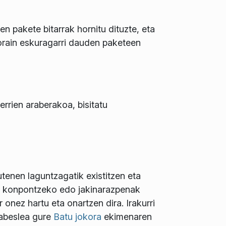
 pakete bitarrak hornitu dituzte, eta
 orain eskuragarri dauden paketeen
rrien araberakoa, bisitatu
enen laguntzagatik existitzen eta
ak konpontzeko edo jakinarazpenak
onez hartu eta onartzen dira. Irakurri
babeslea gure
Batu jokora
ekimenaren