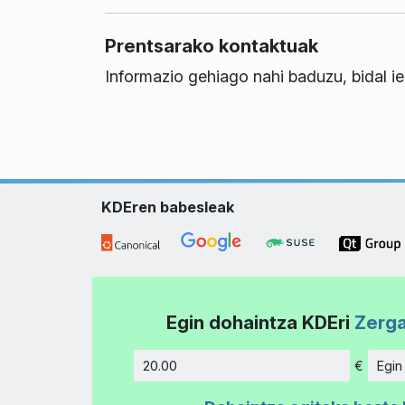
Prentsarako kontaktuak
Informazio gehiago nahi baduzu, bidal i
KDEren babesleak
Egin dohaintza KDEri
Zerga
€
Egin
Kopurua