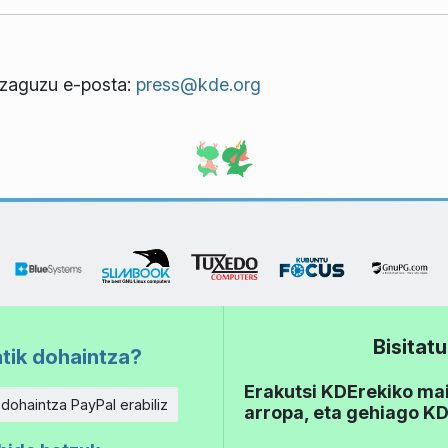
ezaguzu e-posta:
press@kde.org
Bisita
tik dohaintza?
Erakutsi KDErekiko mait
 dohaintza PayPal erabiliz
arropa, eta gehiago KD