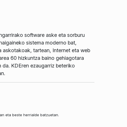
ngarrirako software aske eta sorburu
haigaineko sistema moderno bat,
a askotakoak, tartean, Internet eta web
warea 60 hizkuntza baino gehiagotara
en da. KDEren ezaugarriz beteriko
an.
an eta beste herrialde batzuetan.