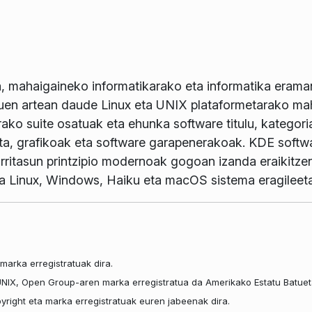
, mahaigaineko informatikarako eta informatika erama
uen artean daude Linux eta UNIX plataformetarako ma
rako suite osatuak eta ehunka software titulu, kategori
iketa, grafikoak eta software garapenerakoak. KDE soft
sgarritasun printzipio modernoak gogoan izanda eraikitz
ra Linux, Windows, Haiku eta macOS sistema eragileet
marka erregistratuak dira.
 UNIX, Open Group-aren marka erregistratua da Amerikako Estatu Batuet
right eta marka erregistratuak euren jabeenak dira.