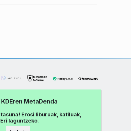
tu KDEren MetaDenda
asuna! Erosi liburuak, katiluak,
Eri laguntzeko.