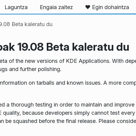
Laguntza
Engaia zaitez
❤️ Egin dohaintza
.08 Beta kaleratu du
ak 19.08 Beta kaleratu du
eta of the new versions of KDE Applications. With dep
gs and further polishing.
information on tarballs and known issues. A more comp
d a thorough testing in order to maintain and improve 
DE quality, because developers simply cannot test every
n be squashed before the final release. Please consider