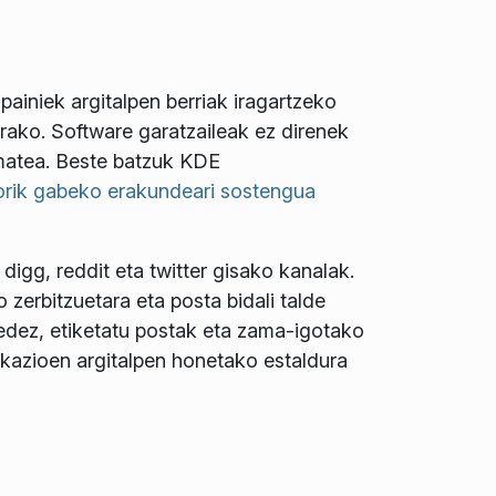
ainiek argitalpen berriak iragartzeko
rako. Software garatzaileak ez direnek
matea. Beste batzuk KDE
orik gabeko erakundeari sostengua
 digg, reddit eta twitter gisako kanalak.
 zerbitzuetara eta posta bidali talde
sedez, etiketatu postak eta zama-igotako
ikazioen argitalpen honetako estaldura