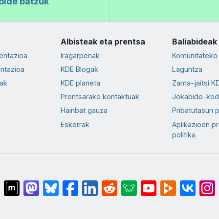
bide batzuk
Albisteak eta prentsa
Baliabideak
entazioa
Iragarpenak
Komunitateko 
ntazioa
KDE Blogak
Laguntza
ak
KDE planeta
Zama-jaitsi K
Prentsarako kontaktuak
Jokabide-ko
Hainbat gauza
Pribatutasun p
Eskerrak
Aplikazioen pr
politika