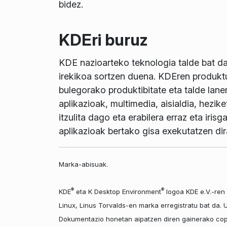
bidez.
KDEri buruz
KDE nazioarteko teknologia talde bat da
irekikoa sortzen duena. KDEren produkt
bulegorako produktibitate eta talde lane
aplikazioak, multimedia, aisialdia, hez
itzulita dago eta erabilera erraz eta iri
aplikazioak bertako gisa exekutatzen di
Marka-abisuak.
®
®
KDE
eta K Desktop Environment
logoa KDE e.V.-ren 
Linux, Linus Torvalds-en marka erregistratu bat da.
Dokumentazio honetan aipatzen diren gainerako copy