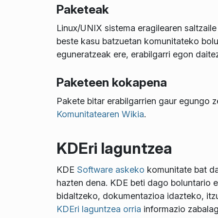
Paketeak
Linux/UNIX sistema eragilearen saltzaile
beste kasu batzuetan komunitateko bolun
eguneratzeak ere, erabilgarri egon dait
Paketeen kokapena
Pakete bitar erabilgarrien gaur egungo z
Komunitatearen Wikia
.
KDEri laguntzea
KDE
Software askeko
komunitate bat da
hazten dena. KDE beti dago boluntario e
bidaltzeko, dokumentazioa idazteko, itzu
KDEri laguntzea orria
informazio zabalag