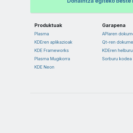
Dohaintza egiteko beste 
Produktuak
Garapena
Plasma
APIaren dokum
KDEren aplikazioak
Qt-ren dokume
KDE Frameworks
KDEren helburu
Plasma Mugikorra
Sorburu kodea
KDE Neon