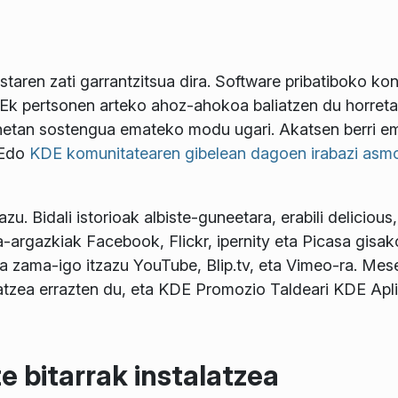
aren zati garrantzitsua dira. Software pribatiboko konp
KDEk pertsonen arteko ahoz-ahokoa baliatzen du horreta
enetan sostengua emateko modu ugari. Akatsen berri e
 Edo
KDE komunitatearen gibelean dagoen irabazi asm
. Bidali istorioak albiste-guneetara, erabili delicious,
-argazkiak Facebook, Flickr, ipernity eta Picasa gisako
ta zama-igo itzazu YouTube, Blip.tv, eta Vimeo-ra. Me
latzea errazten du, eta KDE Promozio Taldeari KDE Apl
 bitarrak instalatzea