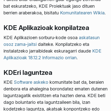
bat eskuratzeko, KDE Proiektuak jaso dituen
berrien araberakoa, bisitatu
Komunitatearen Wikia
.
KDE Aplikazioak konpilatzea
KDE Aplikazioen sorburu-kode osoa
askatasun
osoz zama-jaitsi
daiteke. Konpilatzeko eta
instalatzeko jarraibideak eskuragarri daude
KDE
Aplikazioak 18.12.2 Informazio orrian
.
KDEri laguntzea
KDE
Software askeko
komunitate bat da, beraien
denbora eta ahalegina borondatez ematen dutenen
laguntzagatik existitzen eta hazten dena. KDE beti
dago boluntario eta laguntzaileen bila, izan
kodetzeko laguntza, akatsak konpontzeko edo