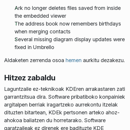
Ark no longer deletes files saved from inside
the embedded viewer
The address book now remembers birthdays
when merging contacts
Several missing diagram display updates were
fixed in Umbrello
Aldaketen zerrenda osoa
hemen
aurkitu dezakezu.
Hitzez zabaldu
Laguntzaile ez-teknikoak KDEren arrakastaren zati
garrantzitsua dira. Software pribatiboko konpainiek
argitalpen berriak iragartzeko aurrekontu itzelak
dituzten bitartean, KDEk pertsonen arteko ahoz-
ahokoa baliatzen du horretarako. Software
garatzaileak ez direnek ere badituzte KDE