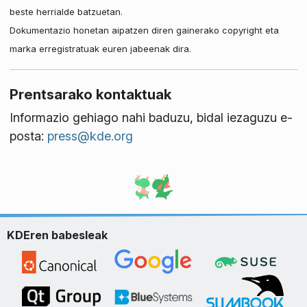
beste herrialde batzuetan.
Dokumentazio honetan aipatzen diren gainerako copyright eta
marka erregistratuak euren jabeenak dira.
Prentsarako kontaktuak
Informazio gehiago nahi baduzu, bidal iezaguzu e-
posta:
press@kde.org
KDEren babesleak