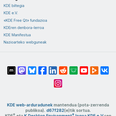
KDE biltegia
KDE e.V.
«KDE Free Qt» fundazioa
KDEren denbora-lerroa
KDE Manifestua
Nazioarteko webguneak
KDE web-arduradunek
mantendua (pota-zerrenda
publikoa).
d67f282
(e)tik sortua.
®
®
KDE
eta
K Desktop Environment
logoa
KDE e.V.
ren