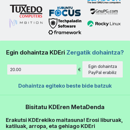
Egin dohaintza KDEri
Zergatik dohaintza?
Egin dohaintza
€
Kopurua
PayPal erabiliz
Dohaintza egiteko beste bide batzuk
Bisitatu KDEren MetaDenda
Erakutsi KDErekiko maitasuna! Erosi liburuak,
katiluak, arropa, eta gehiago KDEri