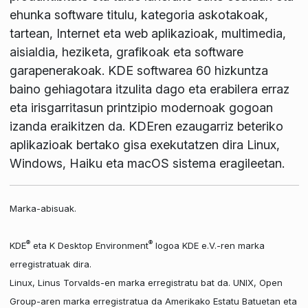
ehunka software titulu, kategoria askotakoak,
tartean, Internet eta web aplikazioak, multimedia,
aisialdia, heziketa, grafikoak eta software
garapenerakoak. KDE softwarea 60 hizkuntza
baino gehiagotara itzulita dago eta erabilera erraz
eta irisgarritasun printzipio modernoak gogoan
izanda eraikitzen da. KDEren ezaugarriz beteriko
aplikazioak bertako gisa exekutatzen dira Linux,
Windows, Haiku eta macOS sistema eragileetan.
Marka-abisuak.
®
®
KDE
eta K Desktop Environment
logoa KDE e.V.-ren marka
erregistratuak dira.
Linux, Linus Torvalds-en marka erregistratu bat da. UNIX, Open
Group-aren marka erregistratua da Amerikako Estatu Batuetan eta