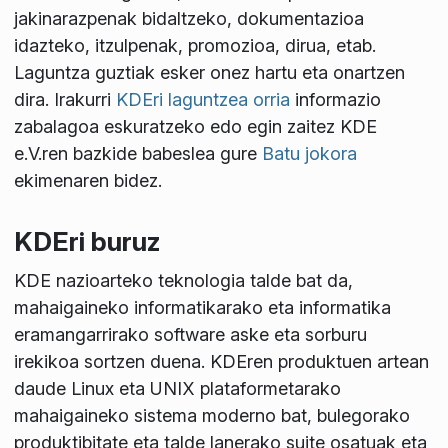
jakinarazpenak bidaltzeko, dokumentazioa
idazteko, itzulpenak, promozioa, dirua, etab.
Laguntza guztiak esker onez hartu eta onartzen
dira. Irakurri
KDEri laguntzea orria
informazio
zabalagoa eskuratzeko edo egin zaitez KDE
e.V.ren bazkide babeslea gure
Batu jokora
ekimenaren bidez.
KDEri buruz
KDE nazioarteko teknologia talde bat da,
mahaigaineko informatikarako eta informatika
eramangarrirako software aske eta sorburu
irekikoa sortzen duena. KDEren produktuen artean
daude Linux eta UNIX plataformetarako
mahaigaineko sistema moderno bat, bulegorako
produktibitate eta talde lanerako suite osatuak eta