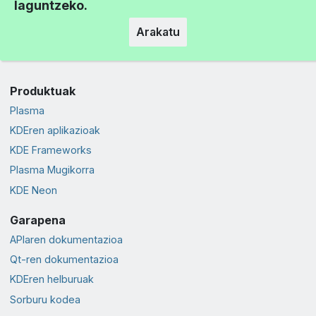
laguntzeko.
Arakatu
Produktuak
Plasma
KDEren aplikazioak
KDE Frameworks
Plasma Mugikorra
KDE Neon
Garapena
APIaren dokumentazioa
Qt-ren dokumentazioa
KDEren helburuak
Sorburu kodea