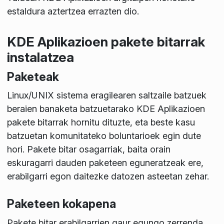
estaldura aztertzea errazten dio.
KDE Aplikazioen pakete bitarrak
instalatzea
Paketeak
Linux/UNIX sistema eragilearen saltzaile batzuek
beraien banaketa batzuetarako KDE Aplikazioen
pakete bitarrak hornitu dituzte, eta beste kasu
batzuetan komunitateko boluntarioek egin dute
hori. Pakete bitar osagarriak, baita orain
eskuragarri dauden paketeen eguneratzeak ere,
erabilgarri egon daitezke datozen asteetan zehar.
Paketeen kokapena
Pakete bitar erabilgarrien gaur egungo zerrenda