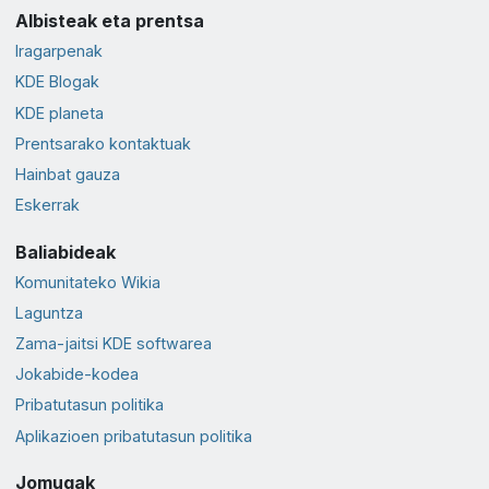
Albisteak eta prentsa
Iragarpenak
KDE Blogak
KDE planeta
Prentsarako kontaktuak
Hainbat gauza
Eskerrak
Baliabideak
Komunitateko Wikia
Laguntza
Zama-jaitsi KDE softwarea
Jokabide-kodea
Pribatutasun politika
Aplikazioen pribatutasun politika
Jomugak