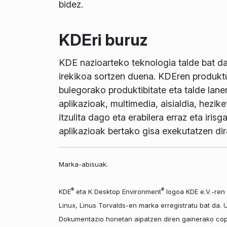
bidez.
KDEri buruz
KDE nazioarteko teknologia talde bat da
irekikoa sortzen duena. KDEren produkt
bulegorako produktibitate eta talde lane
aplikazioak, multimedia, aisialdia, hez
itzulita dago eta erabilera erraz eta iri
aplikazioak bertako gisa exekutatzen di
Marka-abisuak.
®
®
KDE
eta K Desktop Environment
logoa KDE e.V.-ren 
Linux, Linus Torvalds-en marka erregistratu bat da.
Dokumentazio honetan aipatzen diren gainerako copy