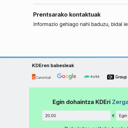
Prentsarako kontaktuak
Informazio gehiago nahi baduzu, bidal i
KDEren babesleak
Egin dohaintza KDEri
Zerga
€
Egin
Kopurua