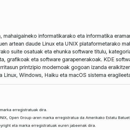
, mahaigaineko informatikarako eta informatika erama
uen artean daude Linux eta UNIX plataformetarako ma
rako suite osatuak eta ehunka software titulu, kategori
iketa, grafikoak eta software garapenerakoak. KDE soft
sgarritasun printzipio modernoak gogoan izanda eraikitz
ra Linux, Windows, Haiku eta macOS sistema eragileet
marka erregistratuak dira.
 UNIX, Open Group-aren marka erregistratua da Amerikako Estatu Batuet
right eta marka erregistratuak euren jabeenak dira.