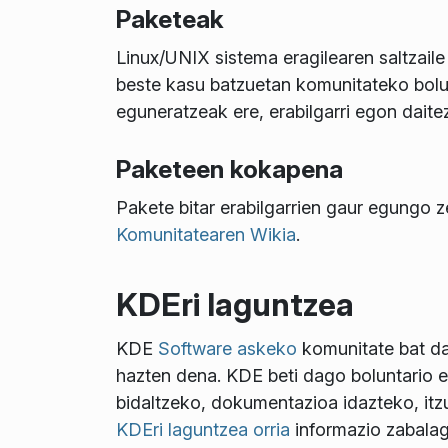
Paketeak
Linux/UNIX sistema eragilearen saltzaile
beste kasu batzuetan komunitateko bolun
eguneratzeak ere, erabilgarri egon dait
Paketeen kokapena
Pakete bitar erabilgarrien gaur egungo z
Komunitatearen Wikia
.
KDEri laguntzea
KDE
Software askeko
komunitate bat da
hazten dena. KDE beti dago boluntario e
bidaltzeko, dokumentazioa idazteko, itzu
KDEri laguntzea orria
informazio zabalag