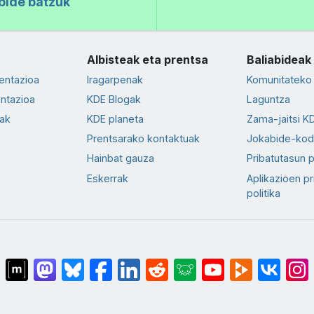
bide batzuk
Albisteak eta prentsa
Baliabideak
entazioa
Iragarpenak
Komunitateko 
ntazioa
KDE Blogak
Laguntza
ak
KDE planeta
Zama-jaitsi K
Prentsarako kontaktuak
Jokabide-ko
Hainbat gauza
Pribatutasun p
Eskerrak
Aplikazioen pr
politika