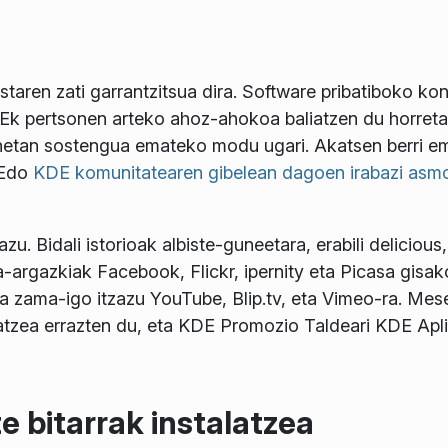
aren zati garrantzitsua dira. Software pribatiboko konp
KDEk pertsonen arteko ahoz-ahokoa baliatzen du horreta
enetan sostengua emateko modu ugari. Akatsen berri e
 Edo
KDE komunitatearen gibelean dagoen irabazi asm
. Bidali istorioak albiste-guneetara, erabili delicious,
-argazkiak Facebook, Flickr, ipernity eta Picasa gisako
ta zama-igo itzazu YouTube, Blip.tv, eta Vimeo-ra. Me
latzea errazten du, eta KDE Promozio Taldeari KDE Apl
 bitarrak instalatzea