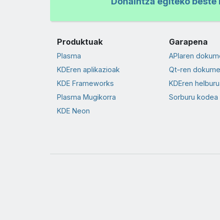
Dohaintza egiteko beste 
Produktuak
Garapena
Plasma
APIaren dokum
KDEren aplikazioak
Qt-ren dokume
KDE Frameworks
KDEren helburu
Plasma Mugikorra
Sorburu kodea
KDE Neon