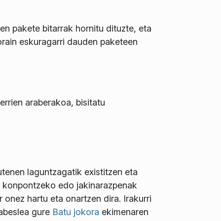
 pakete bitarrak hornitu dituzte, eta
 orain eskuragarri dauden paketeen
rrien araberakoa, bisitatu
enen laguntzagatik existitzen eta
ak konpontzeko edo jakinarazpenak
onez hartu eta onartzen dira. Irakurri
babeslea gure
Batu jokora
ekimenaren