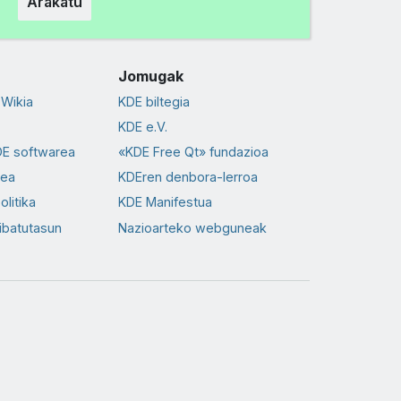
Arakatu
Jomugak
Wikia
KDE biltegia
KDE e.V.
DE softwarea
«KDE Free Qt» fundazioa
dea
KDEren denbora-lerroa
olitika
KDE Manifestua
ibatutasun
Nazioarteko webguneak