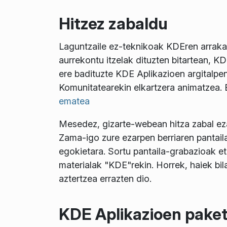
Hitzez zabaldu
Laguntzaile ez-teknikoak KDEren arrakast
aurrekontu itzelak dituzten bitartean, 
ere badituzte KDE Aplikazioen argitalp
Komunitatearekin elkartzera animatzea.
ematea
Mesedez, gizarte-webean hitza zabal ezazu
Zama-igo zure ezarpen berriaren pantaila
egokietara. Sortu pantaila-grabazioak e
materialak "KDE"rekin. Horrek, haiek bi
aztertzea errazten dio.
KDE Aplikazioen pakete