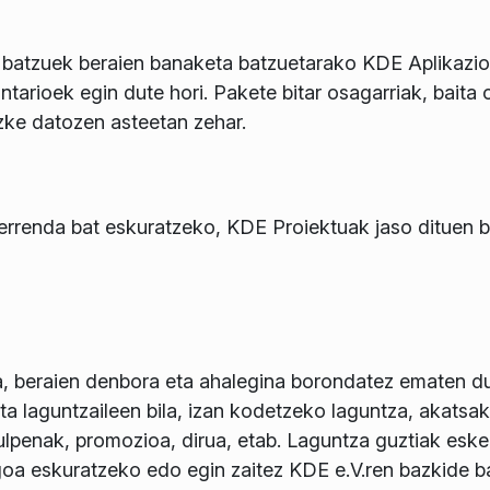
 batzuek beraien banaketa batzuetarako KDE Aplikazioen
tarioek egin dute hori. Pakete bitar osagarriak, baita
ezke datozen asteetan zehar.
errenda bat eskuratzeko, KDE Proiektuak jaso dituen be
, beraien denbora eta ahalegina borondatez ematen dut
ta laguntzaileen bila, izan kodetzeko laguntza, akats
lpenak, promozioa, dirua, etab. Laguntza guztiak esker 
oa eskuratzeko edo egin zaitez KDE e.V.ren bazkide 