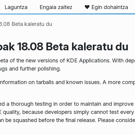
Laguntza
Engaia zaitez
❤️ Egin dohaintza
.08 Beta kaleratu du
ak 18.08 Beta kaleratu du
eta of the new versions of KDE Applications. With dep
gs and further polishing.
information on tarballs and known issues. A more comp
d a thorough testing in order to maintain and improve 
DE quality, because developers simply cannot test every
n be squashed before the final release. Please consider