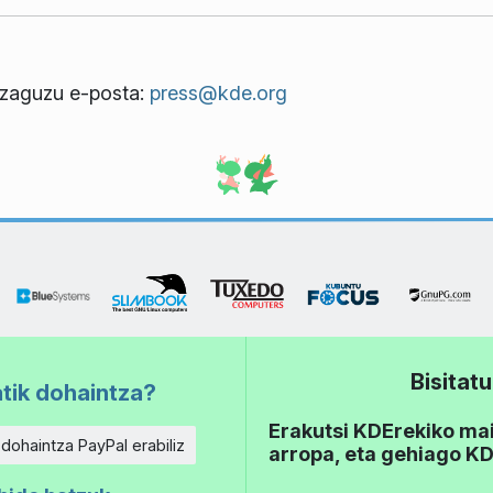
ezaguzu e-posta:
press@kde.org
Bisita
tik dohaintza?
Erakutsi KDErekiko mait
 dohaintza PayPal erabiliz
arropa, eta gehiago KD