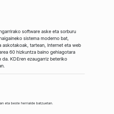
ngarrirako software aske eta sorburu
haigaineko sistema moderno bat,
a askotakoak, tartean, Internet eta web
warea 60 hizkuntza baino gehiagotara
en da. KDEren ezaugarriz beteriko
an.
an eta beste herrialde batzuetan.