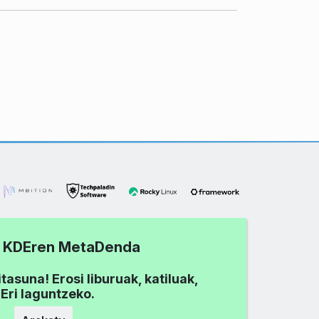
tu KDEren MetaDenda
asuna! Erosi liburuak, katiluak,
Eri laguntzeko.