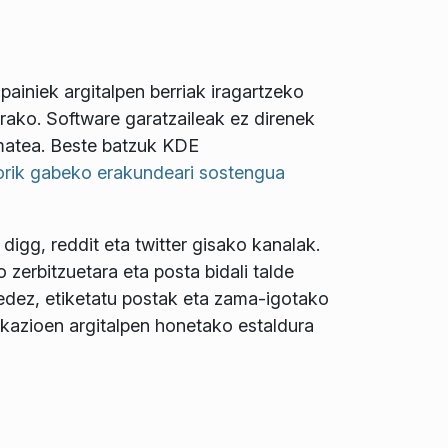
ainiek argitalpen berriak iragartzeko
rako. Software garatzaileak ez direnek
matea. Beste batzuk KDE
orik gabeko erakundeari sostengua
 digg, reddit eta twitter gisako kanalak.
 zerbitzuetara eta posta bidali talde
sedez, etiketatu postak eta zama-igotako
ikazioen argitalpen honetako estaldura