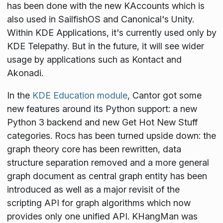
has been done with the new KAccounts which is
also used in SailfishOS and Canonical's Unity.
Within KDE Applications, it's currently used only by
KDE Telepathy. But in the future, it will see wider
usage by applications such as Kontact and
Akonadi.
In the
KDE Education module
, Cantor got some
new features around its Python support: a new
Python 3 backend and new Get Hot New Stuff
categories. Rocs has been turned upside down: the
graph theory core has been rewritten, data
structure separation removed and a more general
graph document as central graph entity has been
introduced as well as a major revisit of the
scripting API for graph algorithms which now
provides only one unified API. KHangMan was