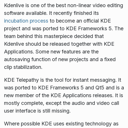
Kdenlive is one of the best non-linear video editing
software available. It recently finished its
incubation process
to become an official KDE
project and was ported to KDE Frameworks 5. The
team behind this masterpiece decided that
Kdenlive should be released together with KDE
Applications. Some new features are the
autosaving function of new projects and a fixed
clip stabilization.
KDE Telepathy is the tool for instant messaging. It
was ported to KDE Frameworks 5 and Qt5 and is a
new member of the KDE Applications releases. It is
mostly complete, except the audio and video call
user interface is still missing.
Where possible KDE uses existing technology as