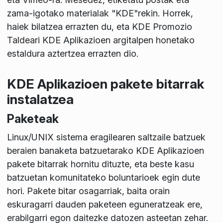
zama-igotako materialak "KDE"rekin. Horrek,
haiek bilatzea errazten du, eta KDE Promozio
Taldeari KDE Aplikazioen argitalpen honetako
estaldura aztertzea errazten dio.
KDE Aplikazioen pakete bitarrak
instalatzea
Paketeak
Linux/UNIX sistema eragilearen saltzaile batzuek
beraien banaketa batzuetarako KDE Aplikazioen
pakete bitarrak hornitu dituzte, eta beste kasu
batzuetan komunitateko boluntarioek egin dute
hori. Pakete bitar osagarriak, baita orain
eskuragarri dauden paketeen eguneratzeak ere,
erabilgarri egon daitezke datozen asteetan zehar.