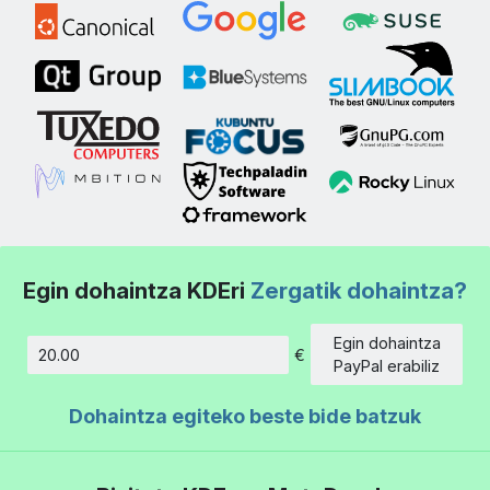
Egin dohaintza KDEri
Zergatik dohaintza?
Egin dohaintza
€
Kopurua
PayPal erabiliz
Dohaintza egiteko beste bide batzuk