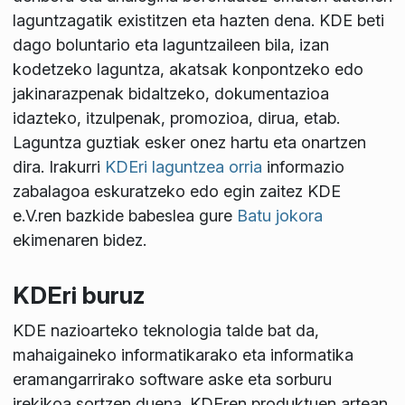
laguntzagatik existitzen eta hazten dena. KDE beti
dago boluntario eta laguntzaileen bila, izan
kodetzeko laguntza, akatsak konpontzeko edo
jakinarazpenak bidaltzeko, dokumentazioa
idazteko, itzulpenak, promozioa, dirua, etab.
Laguntza guztiak esker onez hartu eta onartzen
dira. Irakurri
KDEri laguntzea orria
informazio
zabalagoa eskuratzeko edo egin zaitez KDE
e.V.ren bazkide babeslea gure
Batu jokora
ekimenaren bidez.
KDEri buruz
KDE nazioarteko teknologia talde bat da,
mahaigaineko informatikarako eta informatika
eramangarrirako software aske eta sorburu
irekikoa sortzen duena. KDEren produktuen artean