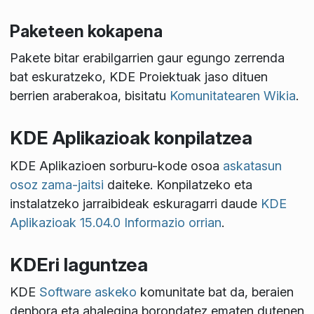
Paketeen kokapena
Pakete bitar erabilgarrien gaur egungo zerrenda
bat eskuratzeko, KDE Proiektuak jaso dituen
berrien araberakoa, bisitatu
Komunitatearen Wikia
.
KDE Aplikazioak konpilatzea
KDE Aplikazioen sorburu-kode osoa
askatasun
osoz zama-jaitsi
daiteke. Konpilatzeko eta
instalatzeko jarraibideak eskuragarri daude
KDE
Aplikazioak 15.04.0 Informazio orrian
.
KDEri laguntzea
KDE
Software askeko
komunitate bat da, beraien
denbora eta ahalegina borondatez ematen dutenen