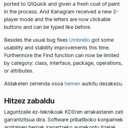
ported to QtQuick and given a fresh coat of paint
in the process. And Kanagram received a new 2-
player mode and the letters are now clickable
buttons and can be typed like before.
Besides the usual bug fixes
Umbrello
got some
usability and stability improvements this time.
Furthermore the Find function can now be limited
by category: class, interface, package, operations,
or attributes.
Aldaketen zerrenda osoa
hemen
aurkitu dezakezu.
Hitzez zabaldu
Laguntzaile ez-teknikoak KDEren arrakastaren zati
garrantzitsua dira. Software pribatiboko konpainiek
argitalpen berriak iragartzeko aurrekontu itzelak