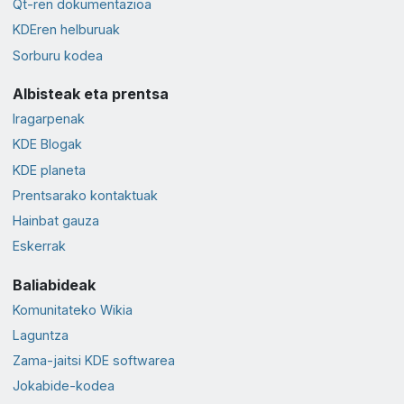
Qt-ren dokumentazioa
KDEren helburuak
Sorburu kodea
Albisteak eta prentsa
Iragarpenak
KDE Blogak
KDE planeta
Prentsarako kontaktuak
Hainbat gauza
Eskerrak
Baliabideak
Komunitateko Wikia
Laguntza
Zama-jaitsi KDE softwarea
Jokabide-kodea