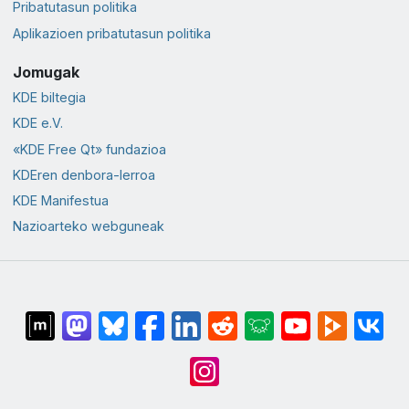
Pribatutasun politika
Aplikazioen pribatutasun politika
Jomugak
KDE biltegia
KDE e.V.
«KDE Free Qt» fundazioa
KDEren denbora-lerroa
KDE Manifestua
Nazioarteko webguneak