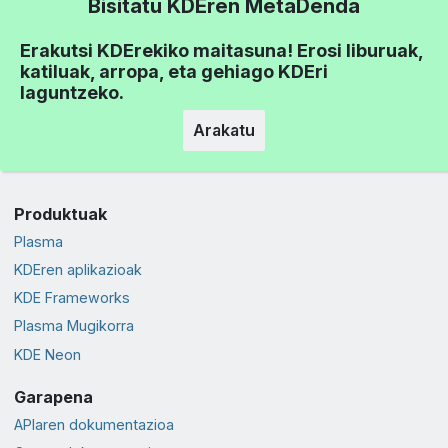
Bisitatu KDEren MetaDenda
Erakutsi KDErekiko maitasuna! Erosi liburuak,
katiluak, arropa, eta gehiago KDEri
laguntzeko.
Arakatu
Produktuak
Plasma
KDEren aplikazioak
KDE Frameworks
Plasma Mugikorra
KDE Neon
Garapena
APIaren dokumentazioa