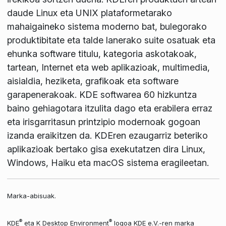
daude Linux eta UNIX plataformetarako
mahaigaineko sistema moderno bat, bulegorako
produktibitate eta talde lanerako suite osatuak eta
ehunka software titulu, kategoria askotakoak,
tartean, Internet eta web aplikazioak, multimedia,
aisialdia, heziketa, grafikoak eta software
garapenerakoak. KDE softwarea 60 hizkuntza
baino gehiagotara itzulita dago eta erabilera erraz
eta irisgarritasun printzipio modernoak gogoan
izanda eraikitzen da. KDEren ezaugarriz beteriko
aplikazioak bertako gisa exekutatzen dira Linux,
Windows, Haiku eta macOS sistema eragileetan.
Marka-abisuak.
®
®
KDE
eta K Desktop Environment
logoa KDE e.V.-ren marka