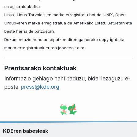
erregistratuak dira.
Linux, Linus Torvalds-en marka erregistratu bat da. UNIX, Open
Group-aren marka erregistratua da Amerikako Estatu Batuetan eta
beste herrialde batzuetan.
Dokumentazio honetan aipatzen diren gainerako copyright eta
marka erregistratuak euren jabeenak dira.
Prentsarako kontaktuak
Informazio gehiago nahi baduzu, bidal iezaguzu e-
posta:
press@kde.org
KDEren babesleak