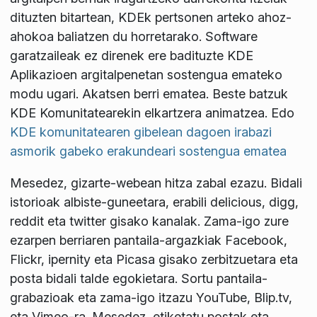
dituzten bitartean, KDEk pertsonen arteko ahoz-
ahokoa baliatzen du horretarako. Software
garatzaileak ez direnek ere badituzte KDE
Aplikazioen argitalpenetan sostengua emateko
modu ugari. Akatsen berri ematea. Beste batzuk
KDE Komunitatearekin elkartzera animatzea. Edo
KDE komunitatearen gibelean dagoen irabazi
asmorik gabeko erakundeari sostengua ematea
Mesedez, gizarte-webean hitza zabal ezazu. Bidali
istorioak albiste-guneetara, erabili delicious, digg,
reddit eta twitter gisako kanalak. Zama-igo zure
ezarpen berriaren pantaila-argazkiak Facebook,
Flickr, ipernity eta Picasa gisako zerbitzuetara eta
posta bidali talde egokietara. Sortu pantaila-
grabazioak eta zama-igo itzazu YouTube, Blip.tv,
eta Vimeo-ra. Mesedez, etiketatu postak eta