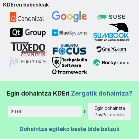
KDEren babesleak
Egin dohaintza KDEri
Zergatik dohaintza?
Egin dohaintza
€
Kopurua
PayPal erabiliz
Dohaintza egiteko beste bide batzuk