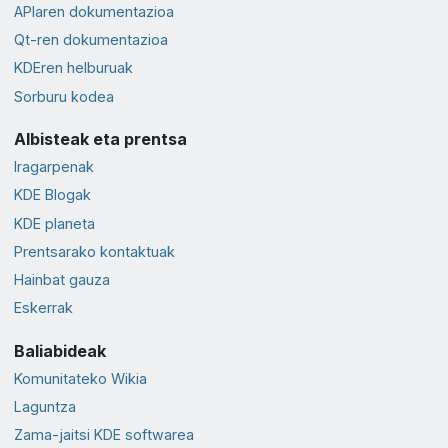
APIaren dokumentazioa
Qt-ren dokumentazioa
KDEren helburuak
Sorburu kodea
Albisteak eta prentsa
Iragarpenak
KDE Blogak
KDE planeta
Prentsarako kontaktuak
Hainbat gauza
Eskerrak
Baliabideak
Komunitateko Wikia
Laguntza
Zama-jaitsi KDE softwarea