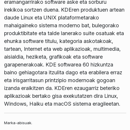
eramangarrirako software aske eta sorburu
irekikoa sortzen duena. KDEren produktuen artean
daude Linux eta UNIX plataformetarako
mahaigaineko sistema moderno bat, bulegorako
produktibitate eta talde lanerako suite osatuak eta
ehunka software titulu, kategoria askotakoak,
tartean, Internet eta web aplikazioak, multimedia,
aisialdia, heziketa, grafikoak eta software
garapenerakoak. KDE softwarea 60 hizkuntza
baino gehiagotara itzulita dago eta erabilera erraz
eta irisgarritasun printzipio modernoak gogoan
izanda eraikitzen da. KDEren ezaugarriz beteriko
aplikazioak bertako gisa exekutatzen dira Linux,
Windows, Haiku eta macOS sistema eragileetan.
Marka-abisuak.