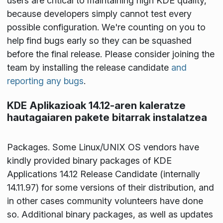
users are critical to maintaining high KDE quality,
because developers simply cannot test every
possible configuration. We're counting on you to
help find bugs early so they can be squashed
before the final release. Please consider joining the
team by installing the release candidate
and
reporting any bugs
.
KDE Aplikazioak 14.12-aren kaleratze
hautagaiaren pakete bitarrak instalatzea
Packages
. Some Linux/UNIX OS vendors have
kindly provided binary packages of KDE
Applications 14.12 Release Candidate (internally
14.11.97) for some versions of their distribution, and
in other cases community volunteers have done
so. Additional binary packages, as well as updates