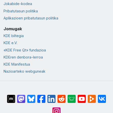
Jokabide-kodea
Pribatutasun politika
Aplikazioen pribatutasun politika
Jomugak
KDE biltegia
KDE e.V.
«KDE Free Qt» fundazioa
KDEren denbora-lerroa
KDE Manifestua
Nazioarteko webguneak