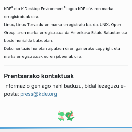
®
®
KDE
eta K Desktop Environment
logoa KDE e.V.-ren marka
erregistratuak dira.
Linux, Linus Torvalds-en marka erregistratu bat da. UNIX, Open
Group-aren marka erregistratua da Amerikako Estatu Batuetan eta
beste herrialde batzuetan.
Dokumentazio honetan aipatzen diren gainerako copyright eta
marka erregistratuak euren jabeenak dira.
Prentsarako kontaktuak
Informazio gehiago nahi baduzu, bidal iezaguzu e-
posta:
press@kde.org