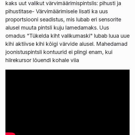
kaks uut valikut värvimäärimispintslis: pihusti ja
pihustitase- Värvimäärimisele lisati ka uus
proportsiooni seadistus, mis lubab eri sensorite
alusel muuta pintsli kuju lamedamaks. Uus
omadus "Tükelda kiht valikumaski" lubab luua uue
kihi aktiivse kihi kõigi värvide alusel. Mahedamad
joonistuspintsli kontuurid ei plingi enam, kui
hiirekursor lõuendi kohale viia