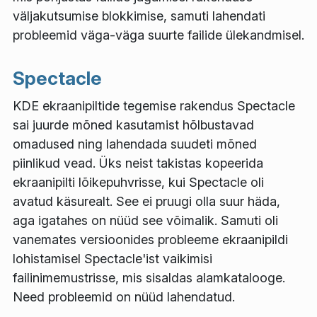
väljakutsumise blokkimise, samuti lahendati
probleemid väga-väga suurte failide ülekandmisel.
Spectacle
KDE ekraanipiltide tegemise rakendus Spectacle
sai juurde mõned kasutamist hõlbustavad
omadused ning lahendada suudeti mõned
piinlikud vead. Üks neist takistas kopeerida
ekraanipilti lõikepuhvrisse, kui Spectacle oli
avatud käsurealt. See ei pruugi olla suur häda,
aga igatahes on nüüd see võimalik. Samuti oli
vanemates versioonides probleeme ekraanipildi
lohistamisel Spectacle'ist vaikimisi
failinimemustrisse, mis sisaldas alamkatalooge.
Need probleemid on nüüd lahendatud.