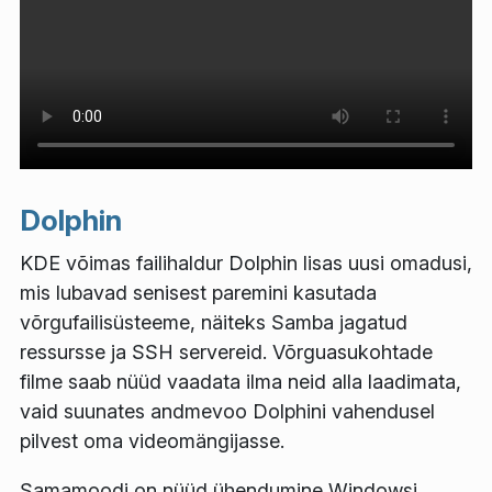
Dolphin
KDE võimas failihaldur Dolphin lisas uusi omadusi,
mis lubavad senisest paremini kasutada
võrgufailisüsteeme, näiteks Samba jagatud
ressursse ja SSH servereid. Võrguasukohtade
filme saab nüüd vaadata ilma neid alla laadimata,
vaid suunates andmevoo Dolphini vahendusel
pilvest oma videomängijasse.
Samamoodi on nüüd ühendumine Windowsi