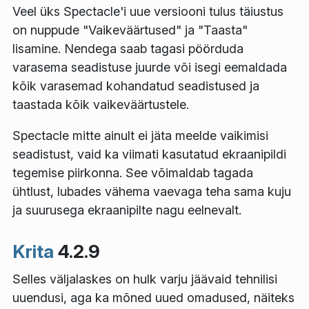
Veel üks Spectacle'i uue versiooni tulus täiustus
on nuppude "Vaikeväärtused" ja "Taasta"
lisamine. Nendega saab tagasi pöörduda
varasema seadistuse juurde või isegi eemaldada
kõik varasemad kohandatud seadistused ja
taastada kõik vaikeväärtustele.
Spectacle mitte ainult ei jäta meelde vaikimisi
seadistust, vaid ka viimati kasutatud ekraanipildi
tegemise piirkonna. See võimaldab tagada
ühtlust, lubades vähema vaevaga teha sama kuju
ja suurusega ekraanipilte nagu eelnevalt.
Krita
4.2.9
Selles väljalaskes on hulk varju jäävaid tehnilisi
uuendusi, aga ka mõned uued omadused, näiteks