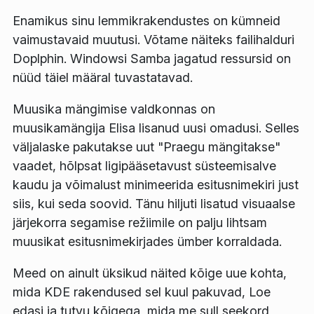
Enamikus sinu lemmikrakendustes on kümneid
vaimustavaid muutusi. Võtame näiteks failihalduri
Doplphin. Windowsi Samba jagatud ressursid on
nüüd täiel määral tuvastatavad.
Muusika mängimise valdkonnas on
muusikamängija Elisa lisanud uusi omadusi. Selles
väljalaske pakutakse uut "Praegu mängitakse"
vaadet, hõlpsat ligipääsetavust süsteemisalve
kaudu ja võimalust minimeerida esitusnimekiri just
siis, kui seda soovid. Tänu hiljuti lisatud visuaalse
järjekorra segamise režiimile on palju lihtsam
muusikat esitusnimekirjades ümber korraldada.
Meed on ainult üksikud näited kõige uue kohta,
mida KDE rakendused sel kuul pakuvad, Loe
edasi ja tutvu kõigega, mida me sull seekord