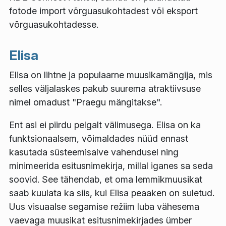
fotode import võrguasukohtadest või eksport
võrguasukohtadesse.
Elisa
Elisa on lihtne ja populaarne muusikamängija, mis
selles väljalaskes pakub suurema atraktiivsuse
nimel omadust "Praegu mängitakse".
Ent asi ei piirdu pelgalt välimusega. Elisa on ka
funktsionaalsem, võimaldades nüüd ennast
kasutada süsteemisalve vahendusel ning
minimeerida esitusnimekirja, millal iganes sa seda
soovid. See tähendab, et oma lemmikmuusikat
saab kuulata ka siis, kui Elisa peaaken on suletud.
Uus visuaalse segamise režiim luba vähesema
vaevaga muusikat esitusnimekirjades ümber