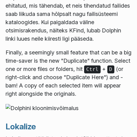
ehitatud, mis tähendab, et neis tihendatud failides
saab liikuda sama hõlpsalt nagu failisüsteemi
kataloogides. Kui paigaldada väline
otsimisrakendus, näiteks KFind, lubab Dolphin
linki luues neile kiiresti ligi pääseda.
Finally, a seemingly small feature that can be a big
time-saver is the new "Duplicate" function. Select
one or more files or folders, hit
+
(or
Ctrl
D
right-click and choose "Duplicate Here") and -
bam! A copy of each selected item will appear
right alongside the originals.
Lokalize