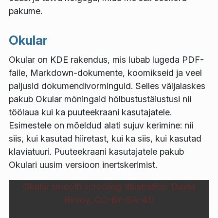
pakume.
Okular
Okular on KDE rakendus, mis lubab lugeda PDF-
faile, Markdown-dokumente, koomikseid ja veel
paljusid dokumendivorminguid. Selles väljalaskes
pakub Okular mõningaid hõlbustustäiustusi nii
töölaua kui ka puuteekraani kasutajatele.
Esimestele on mõeldud alati sujuv kerimine: nii
siis, kui kasutad hiiretast, kui ka siis, kui kasutad
klaviatuuri. Puuteekraani kasutajatele pakub
Okulari uusim versioon inertskerimist.
Okular smooth scrooling. Illustration: David
Revoy, CC-BY-SA-4.0