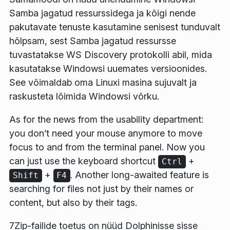
Samba jagatud ressurssidega ja kõigi nende
pakutavate tenuste kasutamine senisest tunduvalt
hõlpsam, sest Samba jagatud ressursse
tuvastatakse WS Discovery protokolli abil, mida
kasutatakse Windowsi uuemates versioonides.
See võimaldab oma Linuxi masina sujuvalt ja
raskusteta lõimida Windowsi võrku.
As for the news from the usability department:
you don’t need your mouse anymore to move
focus to and from the terminal panel. Now you
can just use the keyboard shortcut
+
Ctrl
+
. Another long-awaited feature is
Shift
F4
searching for files not just by their names or
content, but also by their tags.
7Zip-failide toetus on nüüd Dolphinisse sisse