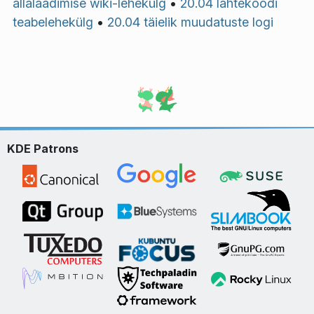
allalaadimise wiki-lehekülg
•
20.04 lähtekoodi
teabelehekülg
•
20.04 täielik muudatuste logi
KDE Patrons