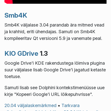
Smb4K
Smb4K väljalase 3.04 parandab ära mitmed vead
ja krahhid, eriti ühendajas. Samuti on Smb4K
kompileeritav Qt versiooni 5.9 ja vanemate peal.
KIO GDrive
1.3
Google Drive'i KDE rakendustega lõimiva plugina
suur väljalase lisab Google Drive'i jagatud ketaste
toetuse.
Samuti lisab see Dolphini kontekstimenüüsse uue
kirje "Kopeeri Google'i URL lõikepuhvrisse".
20.04 väljalaskemärkmed
•
Tarkvara