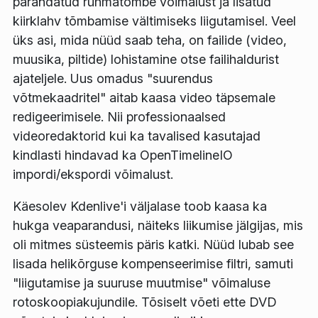
parandatud rühmatõmbe võimalust ja lisatud
kiirklahv tõmbamise vältimiseks liigutamisel. Veel
üks asi, mida nüüd saab teha, on failide (video,
muusika, piltide) lohistamine otse failihaldurist
ajateljele. Uus omadus "suurendus
võtmekaadritel" aitab kaasa video täpsemale
redigeerimisele. Nii professionaalsed
videoredaktorid kui ka tavalised kasutajad
kindlasti hindavad ka OpenTimelineIO
impordi/ekspordi võimalust.
Käesolev Kdenlive'i väljalase toob kaasa ka
hukga veaparandusi, näiteks liikumise jälgijas, mis
oli mitmes süsteemis päris katki. Nüüd lubab see
lisada helikõrguse kompenseerimise filtri, samuti
"liigutamise ja suuruse muutmise" võimaluse
rotoskoopiakujundile. Tõsiselt võeti ette DVD