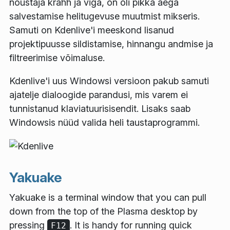
nõustaja krahh ja viga, on oli pikka aega
salvestamise helitugevuse muutmist mikseris.
Samuti on Kdenlive'i meeskond lisanud
projektipuusse sildistamise, hinnangu andmise ja
filtreerimise võimaluse.
Kdenlive'i uus Windowsi versioon pakub samuti
ajatelje dialoogide parandusi, mis varem ei
tunnistanud klaviatuurisisendit. Lisaks saab
Windowsis nüüd valida heli taustaprogrammi.
Yakuake
Yakuake is a terminal window that you can pull
down from the top of the Plasma desktop by
pressing
. It is handy for running quick
F12