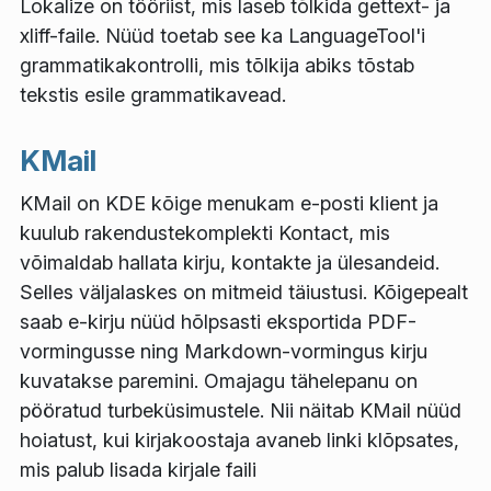
Lokalize on tööriist, mis laseb tõlkida gettext- ja
xliff-faile. Nüüd toetab see ka LanguageTool'i
grammatikakontrolli, mis tõlkija abiks tõstab
tekstis esile grammatikavead.
KMail
KMail on KDE kõige menukam e-posti klient ja
kuulub rakendustekomplekti Kontact, mis
võimaldab hallata kirju, kontakte ja ülesandeid.
Selles väljalaskes on mitmeid täiustusi. Kõigepealt
saab e-kirju nüüd hõlpsasti eksportida PDF-
vormingusse ning Markdown-vormingus kirju
kuvatakse paremini. Omajagu tähelepanu on
pööratud turbeküsimustele. Nii näitab KMail nüüd
hoiatust, kui kirjakoostaja avaneb linki klõpsates,
mis palub lisada kirjale faili