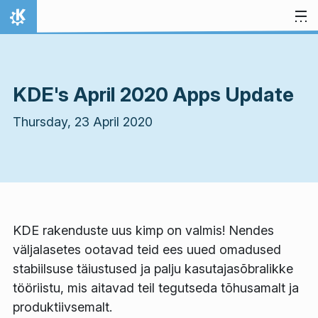
Skip to content
Home
KDE's April 2020 Apps Update
Thursday, 23 April 2020
KDE rakenduste uus kimp on valmis! Nendes
väljalasetes ootavad teid ees uued omadused
stabiilsuse täiustused ja palju kasutajasõbralikke
tööriistu, mis aitavad teil tegutseda tõhusamalt ja
produktiivsemalt.