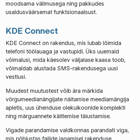
moodsama välimusega ning pakkudes
usaldusväärsemat funktsionaalsust.
KDE Connect
KDE Connect on rakendus, mis lubab lõimida
telefoni töölauaga ja vastupidi. Üks uuemaid
võimalusi, mida käesolev väljalase kaasa toob,
võimaldab alustada SMS-rakendusega uusi
vestlusi.
Muudest muutustest võib ära märkida
võrgumeedianängijate näitamise meediamängija
apletis, uus ühenduse olekuikoonide komplekti
ning märguannete käitlemise täiustamise.
Vigade parandamise valdkonnas parandati viga,
mis põhjustas failide jagamisel rakenduse