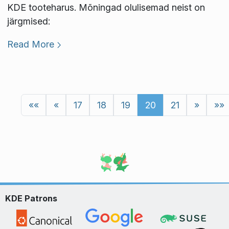
KDE tooteharus. Mõningad olulisemad neist on
järgmised:
Read More
««
«
17
18
19
20
21
»
»»
KDE Patrons