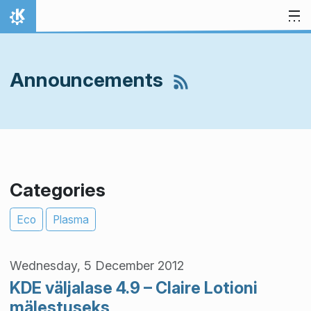
Skip to content
Home
Announcements
Categories
Eco
Plasma
Wednesday, 5 December 2012
KDE väljalase 4.9 – Claire Lotioni
mälestuseks