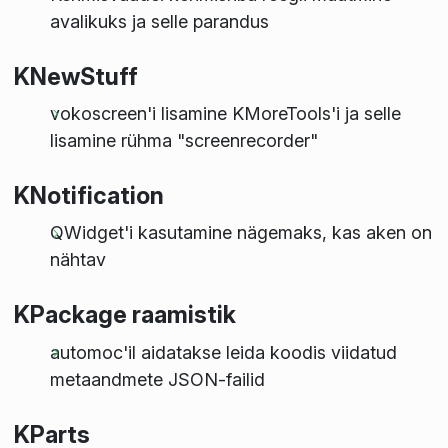
avalikuks ja selle parandus
KNewStuff
vokoscreen'i lisamine KMoreTools'i ja selle
lisamine rühma "screenrecorder"
KNotification
QWidget'i kasutamine nägemaks, kas aken on
nähtav
KPackage raamistik
automoc'il aidatakse leida koodis viidatud
metaandmete JSON-failid
KParts