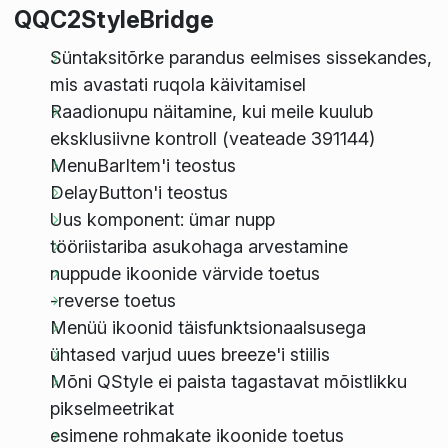
QQC2StyleBridge
Süntaksitõrke parandus eelmises sissekandes,
mis avastati ruqola käivitamisel
Raadionupu näitamine, kui meile kuulub
eksklusiivne kontroll (veateade 391144)
MenuBarItem'i teostus
DelayButton'i teostus
Uus komponent: ümar nupp
tööriistariba asukohaga arvestamine
nuppude ikoonide värvide toetus
-reverse toetus
Menüü ikoonid täisfunktsionaalsusega
ühtased varjud uues breeze'i stiilis
Mõni QStyle ei paista tagastavat mõistlikku
pikselmeetrikat
esimene rohmakate ikoonide toetus