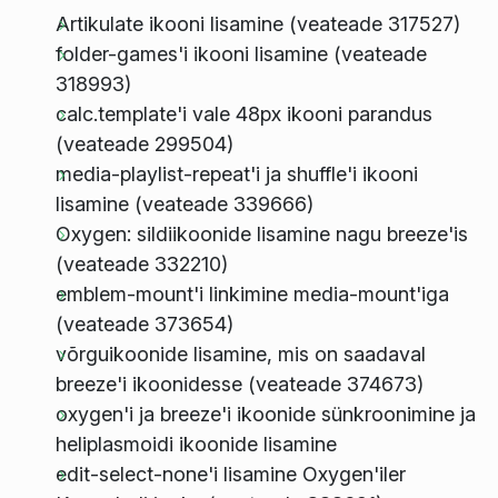
Artikulate ikooni lisamine (veateade 317527)
folder-games'i ikooni lisamine (veateade
318993)
calc.template'i vale 48px ikooni parandus
(veateade 299504)
media-playlist-repeat'i ja shuffle'i ikooni
lisamine (veateade 339666)
Oxygen: sildiikoonide lisamine nagu breeze'is
(veateade 332210)
emblem-mount'i linkimine media-mount'iga
(veateade 373654)
võrguikoonide lisamine, mis on saadaval
breeze'i ikoonidesse (veateade 374673)
oxygen'i ja breeze'i ikoonide sünkroonimine ja
heliplasmoidi ikoonide lisamine
edit-select-none'i lisamine Oxygen'iler