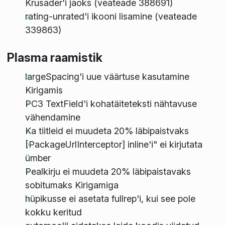
Krusader'i jaoks (veateade 388691)
rating-unrated'i ikooni lisamine (veateade
339863)
Plasma raamistik
largeSpacing'i uue väärtuse kasutamine
Kirigamis
PC3 TextField'i kohatäiteteksti nähtavuse
vähendamine
Ka tiitleid ei muudeta 20% läbipaistvaks
[PackageUrlInterceptor] inline'i" ei kirjutata
ümber
Pealkirju ei muudeta 20% läbipaistavaks
sobitumaks Kirigamiga
hüpikusse ei asetata fullrep'i, kui see pole
kokku keritud