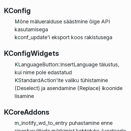
KConfig
Mõne mälueralduse säästmine õige API
kasutamisega
kconf_update'i eksport koos rakistusega
KConfigWidgets
KLanguageButton::insertLanguage täiustus,
kui nime pole edastatud
KStandardAction'ite valiku tühistamine
(Deselect) ja asendamine (Replace) ikoonide
lisamine
KCoreAddons
m_inotify_wd_to_entry puhastamine enne
sisestusviitade märkimist kehtetuks (veateade