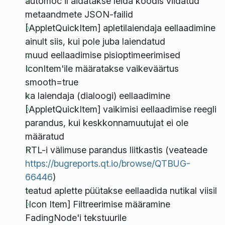
automoc'il aidatakse leida koodis viidatud
metaandmete JSON-failid
[AppletQuickItem] apletilaiendaja eellaadimine
ainult siis, kui pole juba laiendatud
muud eellaadimise pisioptimeerimised
IconItem'ile määratakse vaikeväärtus
smooth=true
ka laiendaja (dialoogi) eellaadimine
[AppletQuickItem] vaikimisi eellaadimise reegli
parandus, kui keskkonnamuutujat ei ole
määratud
RTL-i välimuse parandus liitkastis (veateade
https://bugreports.qt.io/browse/QTBUG-
66446
)
teatud aplette püütakse eellaadida nutikal viisil
[Icon Item] Filtreerimise määramine
FadingNode'i tekstuurile