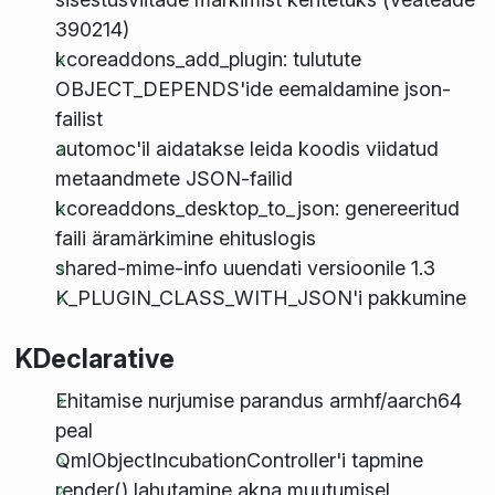
390214)
kcoreaddons_add_plugin: tulutute
OBJECT_DEPENDS'ide eemaldamine json-
failist
automoc'il aidatakse leida koodis viidatud
metaandmete JSON-failid
kcoreaddons_desktop_to_json: genereeritud
faili äramärkimine ehituslogis
shared-mime-info uuendati versioonile 1.3
K_PLUGIN_CLASS_WITH_JSON'i pakkumine
KDeclarative
Ehitamise nurjumise parandus armhf/aarch64
peal
QmlObjectIncubationController'i tapmine
render() lahutamine akna muutumisel