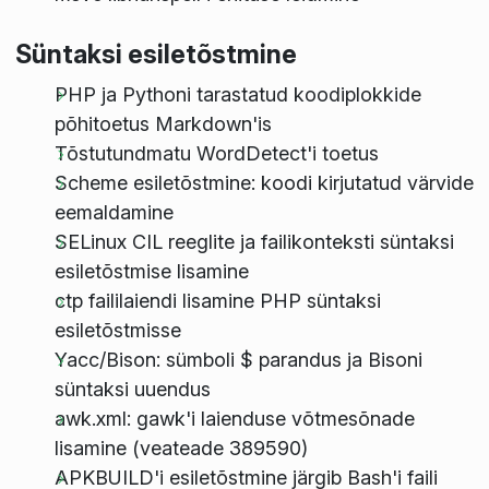
Süntaksi esiletõstmine
PHP ja Pythoni tarastatud koodiplokkide
põhitoetus Markdown'is
Tõstutundmatu WordDetect'i toetus
Scheme esiletõstmine: koodi kirjutatud värvide
eemaldamine
SELinux CIL reeglite ja failikonteksti süntaksi
esiletõstmise lisamine
ctp faililaiendi lisamine PHP süntaksi
esiletõstmisse
Yacc/Bison: sümboli $ parandus ja Bisoni
süntaksi uuendus
awk.xml: gawk'i laienduse võtmesõnade
lisamine (veateade 389590)
APKBUILD'i esiletõstmine järgib Bash'i faili