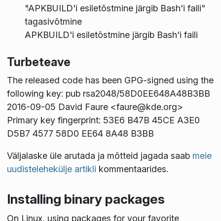
"APKBUILD'i esiletõstmine järgib Bash'i faili"
tagasivõtmine
APKBUILD'i esiletõstmine järgib Bash'i faili
Turbeteave
The released code has been GPG-signed using the
following key: pub rsa2048/58D0EE648A48B3BB
2016-09-05 David Faure <faure@kde.org>
Primary key fingerprint: 53E6 B47B 45CE A3E0
D5B7 4577 58D0 EE64 8A48 B3BB
Väljalaske üle arutada ja mõtteid jagada saab
meie
uudistelehekülje artikli
kommentaarides.
Installing binary packages
On Linux, using packages for your favorite