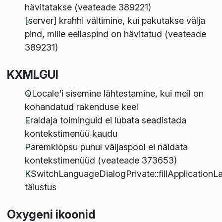
hävitatakse (veateade 389221)
[server] krahhi vältimine, kui pakutakse välja
pind, mille eellaspind on hävitatud (veateade
389231)
KXMLGUI
QLocale'i sisemine lähtestamine, kui meil on
kohandatud rakenduse keel
Eraldaja toiminguid ei lubata seadistada
kontekstimenüü kaudu
Paremklõpsu puhul väljaspool ei näidata
kontekstimenüüd (veateade 373653)
KSwitchLanguageDialogPrivate::fillApplicationL
täiustus
Oxygeni ikoonid