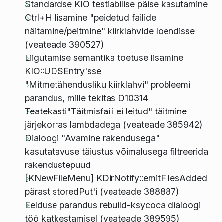
Standardse KIO testiabilise päise kasutamine
Ctrl+H lisamine "peidetud failide
näitamine/peitmine" kiirklahvide loendisse
(veateade 390527)
Liigutamise semantika toetuse lisamine
KIO::UDSEntry'sse
"Mitmetähendusliku kiirklahvi" probleemi
parandus, mille tekitas D10314
Teatekasti"Täitmisfaili ei leitud" täitmine
järjekorras lambdadega (veateade 385942)
Dialoogi "Avamine rakendusega"
kasutatavuse täiustus võimalusega filtreerida
rakendustepuud
[KNewFileMenu] KDirNotify::emitFilesAdded
pärast storedPut'i (veateade 388887)
Eelduse parandus rebuild-ksycoca dialoogi
töö katkestamisel (veateade 389595)