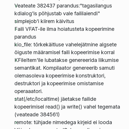
Veateate 382437 parandus:"tagasilangus
kdialog'is põhjustab vale faililaiendi"
simplejob'i kiirem käivitus
Faili VFAT-ile ilma hoiatusteta kopeerimine
parandus
kio_file: tõrkekäitluse vahelejätmine algsete
õiguste määramisel faili kopeerimise korral
KFileItem'ile lubatakse genereerida liikumise
semantikat. Kompilaator genereerib samuti
olemasoleva kopeerimise konstruktori,
destruktori ja kopeerimise omistamise
operaaatori.
stat(/etc/localtime) jäetakse failide
kopeerimisel read() ja write() vahel tegemata
(veateade 384561)
remote: tühjade nimedega kirjeid ei looda