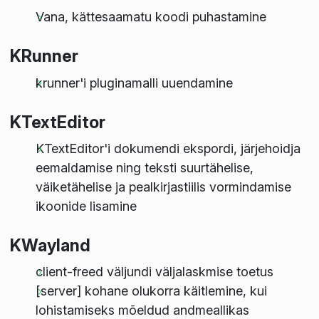
Vana, kättesaamatu koodi puhastamine
KRunner
krunner'i pluginamalli uuendamine
KTextEditor
KTextEditor'i dokumendi ekspordi, järjehoidja
eemaldamise ning teksti suurtähelise,
väiketähelise ja pealkirjastiilis vormindamise
ikoonide lisamine
KWayland
client-freed väljundi väljalaskmise toetus
[server] kohane olukorra käitlemine, kui
lohistamiseks mõeldud andmeallikas