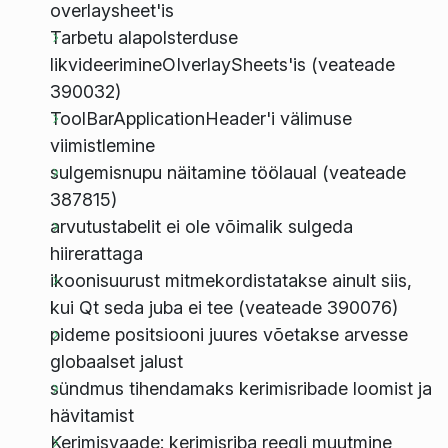
overlaysheet'is
Tarbetu alapolsterduse
likvideerimineOIverlaySheets'is (veateade
390032)
ToolBarApplicationHeader'i välimuse
viimistlemine
sulgemisnupu näitamine töölaual (veateade
387815)
arvutustabelit ei ole võimalik sulgeda
hiirerattaga
ikoonisuurust mitmekordistatakse ainult siis,
kui Qt seda juba ei tee (veateade 390076)
pideme positsiooni juures võetakse arvesse
globaalset jalust
sündmus tihendamaks kerimisribade loomist ja
hävitamist
Kerimisvaade: kerimisriba reegli muutmine