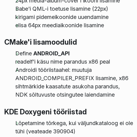
24px media-album-cover'i ikooni lisamine
Babe'i QML-i toetuse lisamine (22px)
kirigami pidemeikoonide uuendamine
elisa 64px meediaikoonide lisamine
CMake'i lisamoodulid
Define
ANDROID_API
readelf'i käsu nime parandus x86 peal
Androidi tööriistaahel: muutuja
ANDROID_COMPILER_PREFIX lisamine, x86
sihtmärkide kaasatute asukoha parandus,
NDK sõltuvuste otsingutee laiendamine
KDE Doxygeni tööriistad
Lõpetamine tõrkega, kui väljundkataloog ei ole
tühi (veateade 390904)