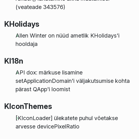
(veateade 343576)
KHolidays
Allen Winter on nüüd ametlik KHolidays'i
hooldaja
KI18n
API dox: märkuse lisamine
setApplicationDomain'i väljakutsumise kohta
pärast QApp'i loomist
KIconThemes
[KIconLoader] ülekatete puhul võetakse
arvesse devicePixelRatio