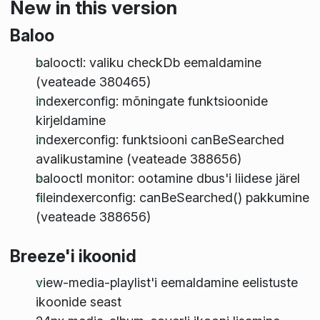
New in this version
Baloo
balooctl: valiku checkDb eemaldamine
(veateade 380465)
indexerconfig: mõningate funktsioonide
kirjeldamine
indexerconfig: funktsiooni canBeSearched
avalikustamine (veateade 388656)
balooctl monitor: ootamine dbus'i liidese järel
fileindexerconfig: canBeSearched() pakkumine
(veateade 388656)
Breeze'i ikoonid
view-media-playlist'i eemaldamine eelistuste
ikoonide seast