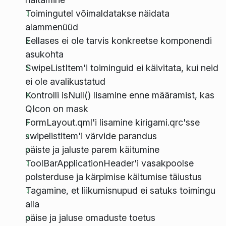
Toimingutel võimaldatakse näidata
alammenüüd
Eellases ei ole tarvis konkreetse komponendi
asukohta
SwipeListItem'i toiminguid ei käivitata, kui neid
ei ole avalikustatud
Kontrolli isNull() lisamine enne määramist, kas
QIcon on mask
FormLayout.qml'i lisamine kirigami.qrc'sse
swipelistitem'i värvide parandus
päiste ja jaluste parem käitumine
ToolBarApplicationHeader'i vasakpoolse
polsterduse ja kärpimise käitumise täiustus
Tagamine, et liikumisnupud ei satuks toimingu
alla
päise ja jaluse omaduste toetus