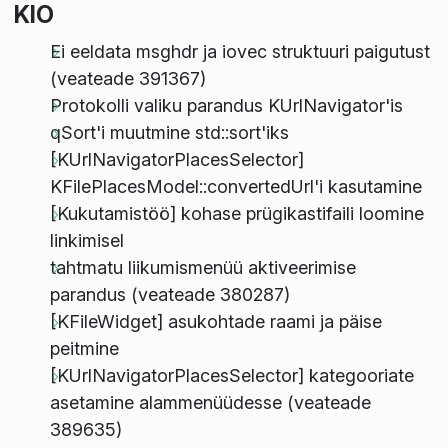
KIO
Ei eeldata msghdr ja iovec struktuuri paigutust
(veateade 391367)
Protokolli valiku parandus KUrlNavigator'is
qSort'i muutmine std::sort'iks
[KUrlNavigatorPlacesSelector]
KFilePlacesModel::convertedUrl'i kasutamine
[Kukutamistöö] kohase prügikastifaili loomine
linkimisel
tahtmatu liikumismenüü aktiveerimise
parandus (veateade 380287)
[KFileWidget] asukohtade raami ja päise
peitmine
[KUrlNavigatorPlacesSelector] kategooriate
asetamine alammenüüdesse (veateade
389635)