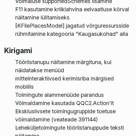
Võimaluse supportedSchemes lisamine
F11 kasutamine kriiklahvina eelvaatluse kõrval
näitamine lülitamiseks
[KFilePlacesModel] jagatud võrguressursside
rühmitamine kategooria "Kaugasukohad" alla
Kirigami
Tööriistanupu näitamine märgituna, kui
näidatakse menüüd
mitteinteraktiivsed kerimisriba märgised
mobiilis
Toimingute alammenüüde parandus
Võimaldamine kasutada QQC2.Action'it
Eksklusiivsete toimingugruppide toetuse
võimaldamine (veateade 391144)
Leheküljetoimingute tööriistanuppude teksti
näitamine