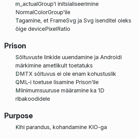
m_actualGroup'i initsialiseerimine
NormalColorGroup'ile
Tagamine, et FrameSvg ja Svg isenditel oleks
õige devicePixelRatio
Prison
Sõltuvuste linkide uuendamine ja Androidi
märkimine ametlikult toetatuks
DMTX sõltuvus ei ole enam kohustuslik
QML-i toetuse lisamine Prison'ile
Miinimumsuuruse määramine ka 1D
ribakoodidele
Purpose
Kihi parandus, kohandamine KIO-ga