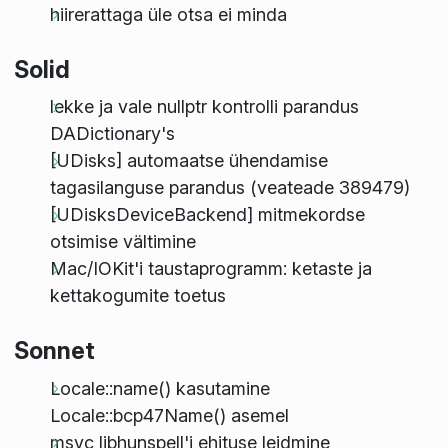
hiirerattaga üle otsa ei minda
Solid
lekke ja vale nullptr kontrolli parandus
DADictionary's
[UDisks] automaatse ühendamise
tagasilanguse parandus (veateade 389479)
[UDisksDeviceBackend] mitmekordse
otsimise vältimine
Mac/IOKit'i taustaprogramm: ketaste ja
kettakogumite toetus
Sonnet
Locale::name() kasutamine
Locale::bcp47Name() asemel
msvc libhunspell'i ehituse leidmine