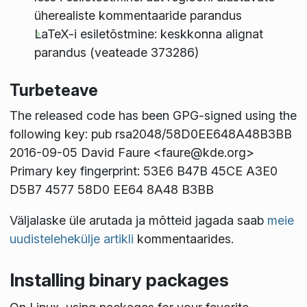
üherealiste kommentaaride parandus
LaTeX-i esiletõstmine: keskkonna alignat
parandus (veateade 373286)
Turbeteave
The released code has been GPG-signed using the
following key: pub rsa2048/58D0EE648A48B3BB
2016-09-05 David Faure <faure@kde.org>
Primary key fingerprint: 53E6 B47B 45CE A3E0
D5B7 4577 58D0 EE64 8A48 B3BB
Väljalaske üle arutada ja mõtteid jagada saab
meie
uudistelehekülje artikli
kommentaarides.
Installing binary packages