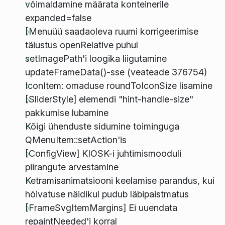
võimaldamine määrata konteinerile
expanded=false
[Menuüü saadaoleva ruumi korrigeerimise
täiustus openRelative puhul
setImagePath'i loogika liigutamine
updateFrameData()-sse (veateade 376754)
IconItem: omaduse roundToIconSize lisamine
[SliderStyle] elemendi "hint-handle-size"
pakkumise lubamine
Kõigi ühenduste sidumine toiminguga
QMenuItem::setAction'is
[ConfigView] KIOSK-i juhtimismooduli
piirangute arvestamine
Ketramisanimatsiooni keelamise parandus, kui
hõivatuse näidikul pudub läbipaistmatus
[FrameSvgItemMargins] Ei uuendata
repaintNeeded'i korral