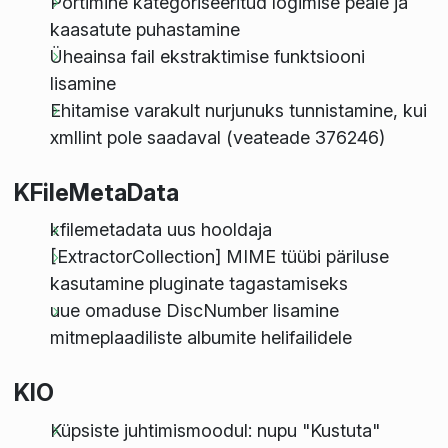
Portimine kategoriseeritud logimise peale ja
kaasatute puhastamine
Üheainsa fail ekstraktimise funktsiooni
lisamine
Ehitamise varakult nurjunuks tunnistamine, kui
xmllint pole saadaval (veateade 376246)
KFileMetaData
kfilemetadata uus hooldaja
[ExtractorCollection] MIME tüübi päriluse
kasutamine pluginate tagastamiseks
uue omaduse DiscNumber lisamine
mitmeplaadiliste albumite helifailidele
KIO
Küpsiste juhtimismoodul: nupu "Kustuta"