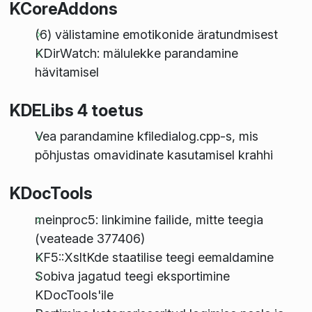
KCoreAddons
(6) välistamine emotikonide äratundmisest
KDirWatch: mälulekke parandamine
hävitamisel
KDELibs 4 toetus
Vea parandamine kfiledialog.cpp-s, mis
põhjustas omavidinate kasutamisel krahhi
KDocTools
meinproc5: linkimine failide, mitte teegia
(veateade 377406)
KF5::XsltKde staatilise teegi eemaldamine
Sobiva jagatud teegi eksportimine
KDocTools'ile