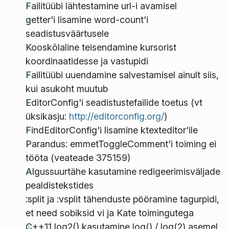
Failitüübi lähtestamine url-i avamisel
getter'i lisamine word-count'i
seadistusväärtusele
Kooskõlaline teisendamine kursorist
koordinaatidesse ja vastupidi
Failitüübi uuendamine salvestamisel ainult siis,
kui asukoht muutub
EditorConfig'i seadistustefailide toetus (vt
üksikasju:
http://editorconfig.org/
)
FindEditorConfig'i lisamine ktexteditor'ile
Parandus: emmetToggleComment'i toiming ei
tööta (veateade 375159)
Algussuurtähe kasutamine redigeerimisväljade
pealdistekstides
:split ja :vsplit tähenduste pööramine tagurpidi,
et need sobiksid vi ja Kate toimingutega
C++11 log2() kasutamine log() / log(2) asemel