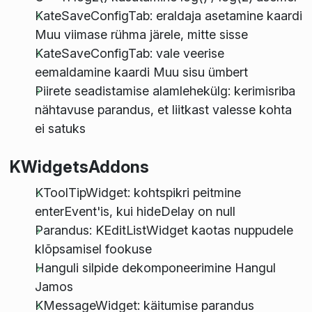
KateSaveConfigTab: eraldaja asetamine kaardi
Muu viimase rühma järele, mitte sisse
KateSaveConfigTab: vale veerise
eemaldamine kaardi Muu sisu ümbert
Piirete seadistamise alamlehekülg: kerimisriba
nähtavuse parandus, et liitkast valesse kohta
ei satuks
KWidgetsAddons
KToolTipWidget: kohtspikri peitmine
enterEvent'is, kui hideDelay on null
Parandus: KEditListWidget kaotas nuppudele
klõpsamisel fookuse
Hanguli silpide dekomponeerimine Hangul
Jamos
KMessageWidget: käitumise parandus