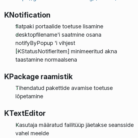
KNotification
flatpaki portaalide toetuse lisamine
desktopfilename'i saatmine osana
notifyByPopup 'i vihjest
[KStatusNotifierItem] minimeeritud akna
taastamine normaalsena
KPackage raamistik
Tihendatud pakettide avamise toetuse
lõpetamine
KTextEditor
Kasutaja määratud failitüüp jäetakse seansside
vahel meelde