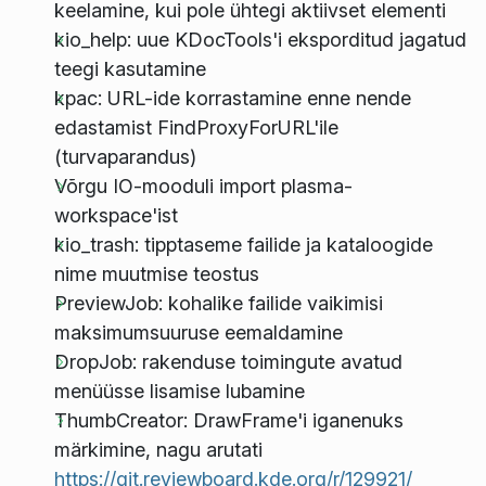
keelamine, kui pole ühtegi aktiivset elementi
kio_help: uue KDocTools'i eksporditud jagatud
teegi kasutamine
kpac: URL-ide korrastamine enne nende
edastamist FindProxyForURL'ile
(turvaparandus)
Võrgu IO-mooduli import plasma-
workspace'ist
kio_trash: tipptaseme failide ja kataloogide
nime muutmise teostus
PreviewJob: kohalike failide vaikimisi
maksimumsuuruse eemaldamine
DropJob: rakenduse toimingute avatud
menüüsse lisamise lubamine
ThumbCreator: DrawFrame'i iganenuks
märkimine, nagu arutati
https://git.reviewboard.kde.org/r/129921/