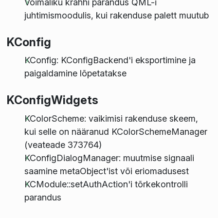
Võimaliku krahhi parandus QML-i
juhtimismoodulis, kui rakenduse palett muutub
KConfig
KConfig: KConfigBackend'i eksportimine ja
paigaldamine lõpetatakse
KConfigWidgets
KColorScheme: vaikimisi rakenduse skeem,
kui selle on nääranud KColorSchemeManager
(veateade 373764)
KConfigDialogManager: muutmise signaali
saamine metaObject'ist või eriomadusest
KCModule::setAuthAction'i tõrkekontrolli
parandus