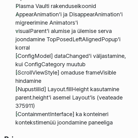
Plasma Vaulti rakenduseikoonid
AppearAnimation'i ja DisappearAnimation'i
migreerimine Animators'i
visualParent'i alumise ja ülemise serva
joondamine TopPosedLeftAlignedPopup'i
korral
[ConfigModel] dataChanged'i väljastamine,
kui ConfigCategory muutub
[ScrollViewStyle] omaduse frameVisible
hindamine
[Nupustiilid] Layout.fillHeight kasutamine
parent.height'i asemel Layout'is (veateade
375911)
[ContainmentInterface] ka konteineri
kontekstimenüü joondamine paneeliga