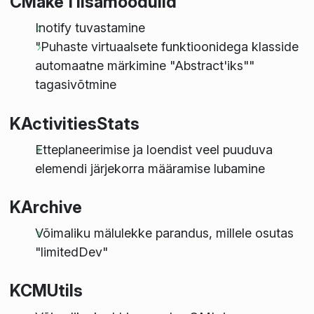
CMake'i lisamoodulid
Inotify tuvastamine
"Puhaste virtuaalsete funktioonidega klasside
automaatne märkimine "Abstract'iks""
tagasivõtmine
KActivitiesStats
Etteplaneerimise ja loendist veel puuduva
elemendi järjekorra määramise lubamine
KArchive
Võimaliku mälulekke parandus, millele osutas
"limitedDev"
KCMUtils