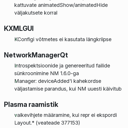
kattuvate animatedShow/animatedHide
väljakutsete korral
KXMLGUI
KConfigi võtmetes ei kasutata längkriipse
NetworkManagerQt
Introspektsioonide ja genereeritud failide
sünkroonimine NM 1.6.0-ga
Manager: deviceAdded'i kahekordse
väljastamise parandus, kui NM uuesti käivitub
Plasma raamistik
vaikevihjete määramine, kui repr ei ekspordi
Layout.* (veateade 377153)