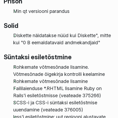
Prison
Min qt versiooni parandus
Solid
Diskette näidatakse nüüd kui Diskette", mitte
kui "0 B eemaldatavaid andmekandjaid"
Süntaksi esiletõstmine
Rohkemate võtmesõnade lisamine.
Võtmesõnade õigekirja kontrolli keelamine
Rohkemate võtmesõnade lisamine
Faililaienduse *.RHTML lisamine Ruby on
Rails'i esiletõstmisse (veateade 375266)
SCSS-i ja CSS-i süntaksi esiletõstmise
uuendamine (veateade 376005)
less'i esiletõstmine: uut regiooni alustavate