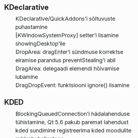
KDeclarative
KDeclarative/QuickAddons'i sõltuvuste
puhastamine
[KWindowSystemProxy] setter'i lisamine
showingDesktop'ile
DropArea: dragEnter'i sündmuse korrektse
eiramise parandus preventStealing'i abil
DragArea: delegaadi elemendi hõivamise
lubamine
DragDropEvent: funktsiooni ignore() lisamine
KDED
BlockingQueuedConnection'i hädalahenduse
tühistamine, Qt 5.6 pakub paremat lahendust
kded sundimine registreerima kded moodulite