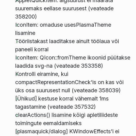
AppletQuickItem: algsuurust ei määrata
suuremaks eellase suurusest (veateade
358200)
IconItem: omaduse usesPlasmaTheme
lisamine
Tööriistakast laaditakse ainult töölaua või
paneeli korral
IconItem: QIcon::fromTheme ikoonid püütakse
laadida svg-na (veateade 353358)
Kontrolli eiramine, kui
compactRepresentationCheck'is on kas või
üks osa suurusest null (veateade 358039)
[Ühikud] kestuse korral vähemalt 1ms
tagastamine (veateade 357532)
clearActions() lisamine kõigi apletiliideste
toimingute eemaldamiseks
[plasmaquick/dialog] KWindowEffects'i ei