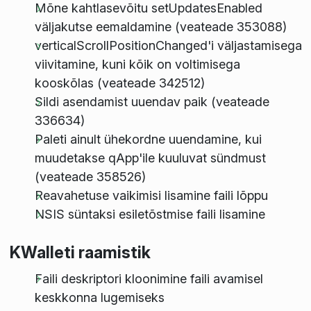
Mõne kahtlasevõitu setUpdatesEnabled
väljakutse eemaldamine (veateade 353088)
verticalScrollPositionChanged'i väljastamisega
viivitamine, kuni kõik on voltimisega
kooskõlas (veateade 342512)
Sildi asendamist uuendav paik (veateade
336634)
Paleti ainult ühekordne uuendamine, kui
muudetakse qApp'ile kuuluvat sündmust
(veateade 358526)
Reavahetuse vaikimisi lisamine faili lõppu
NSIS süntaksi esiletõstmise faili lisamine
KWalleti raamistik
Faili deskriptori kloonimine faili avamisel
keskkonna lugemiseks