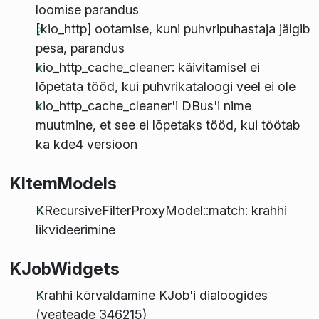
loomise parandus
[kio_http] ootamise, kuni puhvripuhastaja jälgib
pesa, parandus
kio_http_cache_cleaner: käivitamisel ei
lõpetata tööd, kui puhvrikataloogi veel ei ole
kio_http_cache_cleaner'i DBus'i nime
muutmine, et see ei lõpetaks tööd, kui töötab
ka kde4 versioon
KItemModels
KRecursiveFilterProxyModel::match: krahhi
likvideerimine
KJobWidgets
Krahhi kõrvaldamine KJob'i dialoogides
(veateade 346215)