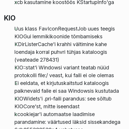
xcb kasutamine koostöös KStartupInfo'ga
KIO
Uus klass FavIconRequestJob uues teegis
KIOGui lemmikikoonide tõmbamiseks
KDirListerCache'i krahhi vältimine kahe
loendaja korral puhvri tühjas kataloogis
(veateade 278431)
KIO::stat'i Windowsi variant teatab nüüd
protokolli file:/ veast, kui faili ei ole olemas
Ei eeldata, et kirjutuskaitstud kataloogis
paiknevaid faile ei saa Windowsis kustutada
KIOWidets'i .pri-faili parandus: see sõltub
KIOCore'st, mitte iseendast
kcookiejar'i automaatse laadimise
parandamine: väärtused läksid sissekandega