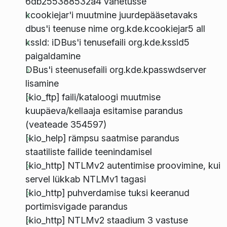
6db255388532a4 vahetusse
kcookiejar'i muutmine juurdepääsetavaks
dbus'i teenuse nime org.kde.kcookiejar5 all
kssld: iDBus'i tenusefaili org.kde.kssld5
paigaldamine
DBus'i steenusefaili org.kde.kpasswdserver
lisamine
[kio_ftp] faili/kataloogi muutmise
kuupäeva/kellaaja esitamise parandus
(veateade 354597)
[kio_help] rämpsu saatmise parandus
staatiliste failide teenindamisel
[kio_http] NTLMv2 autentimise proovimine, kui
servel lükkab NTLMv1 tagasi
[kio_http] puhverdamise tuksi keeranud
portimisvigade parandus
[kio_http] NTLMv2 staadium 3 vastuse