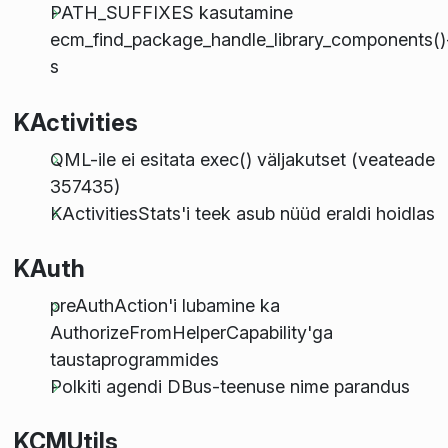
PATH_SUFFIXES kasutamine
ecm_find_package_handle_library_components()
s
KActivities
QML-ile ei esitata exec() väljakutset (veateade
357435)
KActivitiesStats'i teek asub nüüd eraldi hoidlas
KAuth
preAuthAction'i lubamine ka
AuthorizeFromHelperCapability'ga
taustaprogrammides
Polkiti agendi DBus-teenuse nime parandus
KCMUtils