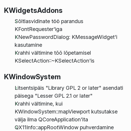
KWidgetsAddons
Sõltlasvidinate töö parandus
KFontRequester'iga
KNewPasswordDialog: KMessageWidget'i
kasutamine
Krahhi vältimine tõõ lõpetamisel
KSelectAction::~KSelectAction'is
KWindowSystem
Litsentsipäis "Library GPL 2 or later" asendati
päisega "Lesser GPL 2.1 or later"
Krahhi vältimine, kui
KWindowSystem::mapViewport kutsutakse
välja ilma QCoreApplication'ita
QX11Info::appRootWindow puhverdamine