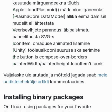
kasutada märguandeakna tüübis
Applet::loadPlasmoid() märkimine iganenuks
[PlasmaCore DataModel] allika eemaldamisel
mudelit ei lähtestata
Veerisevihjete parandus läbipaistmatu
paneelitausta SVG-s
IconItem: omaduse animated lisamine
[Unity] töölauaikooni suuruse skaleerimine
the button is compose-over-borders
paintedWidth/paintedheight IconItem'i tarvis
Väljalaske üle arutada ja mõtteid jagada saab
meie
uudistelehekülje artikli
kommentaarides.
Installing binary packages
On Linux, using packages for your favorite