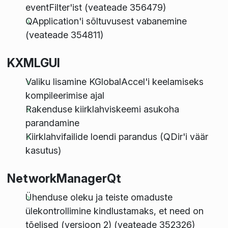
eventFilter'ist (veateade 356479)
QApplication'i sõltuvusest vabanemine
(veateade 354811)
KXMLGUI
Valiku lisamine KGlobalAccel'i keelamiseks
kompileerimise ajal
Rakenduse kiirklahviskeemi asukoha
parandamine
Kiirklahvifailide loendi parandus (QDir'i väär
kasutus)
NetworkManagerQt
Ühenduse oleku ja teiste omaduste
ülekontrollimine kindlustamaks, et need on
tõelised (versioon 2) (veateade 352326)