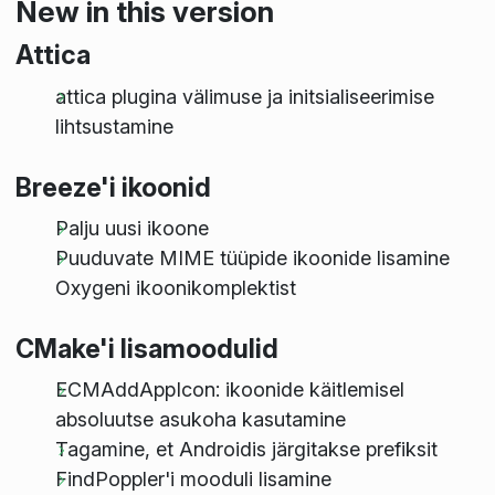
New in this version
Attica
attica plugina välimuse ja initsialiseerimise
lihtsustamine
Breeze'i ikoonid
Palju uusi ikoone
Puuduvate MIME tüüpide ikoonide lisamine
Oxygeni ikoonikomplektist
CMake'i lisamoodulid
ECMAddAppIcon: ikoonide käitlemisel
absoluutse asukoha kasutamine
Tagamine, et Androidis järgitakse prefiksit
FindPoppler'i mooduli lisamine