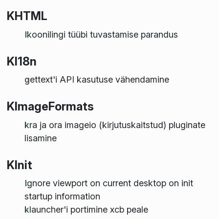
KHTML
Ikoonilingi tüübi tuvastamise parandus
KI18n
gettext'i API kasutuse vähendamine
KImageFormats
kra ja ora imageio (kirjutuskaitstud) pluginate
lisamine
KInit
Ignore viewport on current desktop on init
startup information
klauncher'i portimine xcb peale