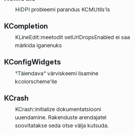
HiDPI probleemi parandus KCMUtils'is
KCompletion
KLineEdit::meetodit setUrlDropsEnabled ei saa
märkida iganenuks
KConfigWidgets
"Täiendava" värviskeemi lisamine
kcolorscheme'ile
KCrash
KCrash::initialize dokumentatsiooni
uuendamine. Rakenduste arendajatel
soovitatakse seda otse välja kutsuda.