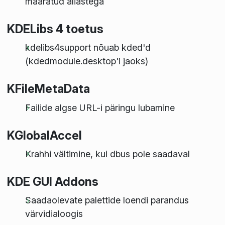
määratud aliastega
KDELibs 4 toetus
kdelibs4support nõuab kded'd
(kdedmodule.desktop'i jaoks)
KFileMetaData
Failide algse URL-i päringu lubamine
KGlobalAccel
Krahhi vältimine, kui dbus pole saadaval
KDE GUI Addons
Saadaolevate palettide loendi parandus
värvidialoogis