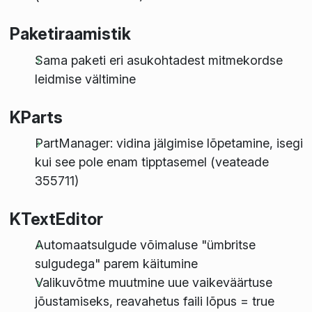
Paketiraamistik
Sama paketi eri asukohtadest mitmekordse
leidmise vältimine
KParts
PartManager: vidina jälgimise lõpetamine, isegi
kui see pole enam tipptasemel (veateade
355711)
KTextEditor
Automaatsulgude võimaluse "ümbritse
sulgudega" parem käitumine
Valikuvõtme muutmine uue vaikeväärtuse
jõustamiseks, reavahetus faili lõpus = true