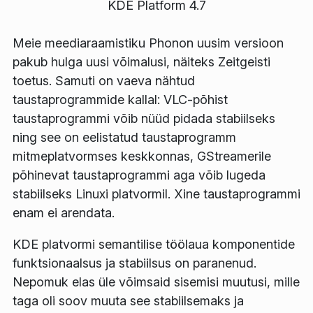
KDE Platform 4.7
Meie meediaraamistiku Phonon uusim versioon
pakub hulga uusi võimalusi, näiteks Zeitgeisti
toetus. Samuti on vaeva nähtud
taustaprogrammide kallal: VLC-põhist
taustaprogrammi võib nüüd pidada stabiilseks
ning see on eelistatud taustaprogramm
mitmeplatvormses keskkonnas, GStreamerile
põhinevat taustaprogrammi aga võib lugeda
stabiilseks Linuxi platvormil. Xine taustaprogrammi
enam ei arendata.
KDE platvormi semantilise töölaua komponentide
funktsionaalsus ja stabiilsus on paranenud.
Nepomuk elas üle võimsaid sisemisi muutusi, mille
taga oli soov muuta see stabiilsemaks ja