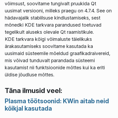
võimsust, soovitame tungivalt pruukida Qt
uusimat versiooni, milleks praegu on 4.7.4. See on
hädavajalik stabiilsuse kindlustamiseks, sest
mõnedki KDE tarkvara parandused toetuvad
tegelikult aluseks olevale Qt raamistikule.
KDE tarkvara kõigi võimaluste täielikuks
ärakasutamiseks soovitame kasutada ka
uusimaid süsteemile mõeldud graafikadraivereid,
mis võivad tunduvalt parandada süsteemi
kasutamist nii funktsioonide mõttes kui ka eriti
üldise jõudluse mõttes.
Täna ilmusid veel:
Plasma töötsoonid: KWin aitab neid
kõikjal kasutada