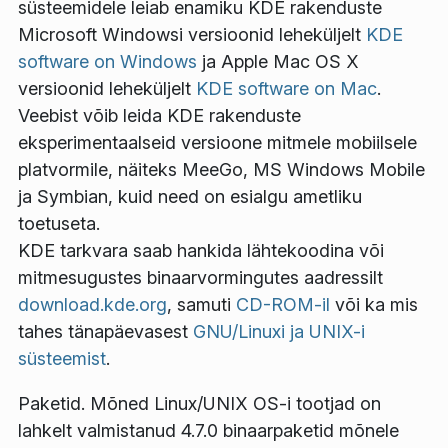
süsteemidele leiab enamiku KDE rakenduste
Microsoft Windowsi versioonid leheküljelt
KDE
software on Windows
ja Apple Mac OS X
versioonid leheküljelt
KDE software on Mac
.
Veebist võib leida KDE rakenduste
eksperimentaalseid versioone mitmele mobiilsele
platvormile, näiteks MeeGo, MS Windows Mobile
ja Symbian, kuid need on esialgu ametliku
toetuseta.
KDE tarkvara saab hankida lähtekoodina või
mitmesugustes binaarvormingutes aadressilt
download.kde.org
, samuti
CD-ROM-il
või ka mis
tahes tänapäevasest
GNU/Linuxi ja UNIX-i
süsteemist
.
Paketid
. Mõned Linux/UNIX OS-i tootjad on
lahkelt valmistanud 4.7.0 binaarpaketid mõnele