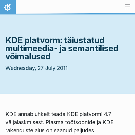
Skip to content
Home
KDE platvorm: täiustatud
multimeedia- ja semantilised
võimalused
Wednesday, 27 July 2011
KDE annab uhkelt teada KDE platvormi 4.7
väljalaskmisest. Plasma töötsoonide ja KDE
rakenduste alus on saanud paljudes