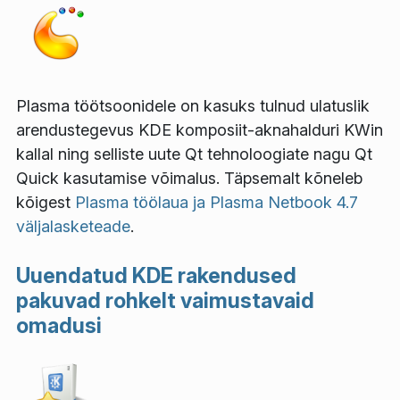
Plasma töötsoonidele on kasuks tulnud ulatuslik
arendustegevus KDE komposiit-aknahalduri KWin
kallal ning selliste uute Qt tehnoloogiate nagu Qt
Quick kasutamise võimalus. Täpsemalt kõneleb
kõigest
Plasma töölaua ja Plasma Netbook 4.7
väljalasketeade
.
Uuendatud KDE rakendused
pakuvad rohkelt vaimustavaid
omadusi