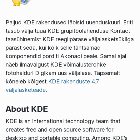
Paljud KDE rakendused läbisid uuenduskuuri. Eriti
tasub välja tuua KDE grupitöölahenduse Kontact
taasühinemist KDE reeglipärase väljalasketsükliga
pärast seda, kui kõik selle tähtsamad
komponendid porditi Akonadi peale. Samal ajal
näeb ilmavalgust KDE võimalusterohke
fotohalduri Digikam uus väljalase. Täpsemalt
kõneleb kõigest
KDE rakenduste 4.7
väljalasketeade
.
About KDE
KDE is an international technology team that
creates free and open source software for
desktop and portable computing. Among KDE’s