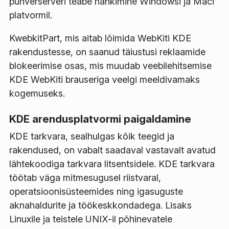
puhverserveri teabe hankimine Windowsi ja Maci
platvormil.
KwebkitPart, mis aitab lõimida WebKiti KDE
rakendustesse, on saanud täiustusi reklaamide
blokeerimise osas, mis muudab veebilehitsemise
KDE WebKiti brauseriga veelgi meeldivamaks
kogemuseks.
KDE arendusplatvormi paigaldamine
KDE tarkvara, sealhulgas kõik teegid ja
rakendused, on vabalt saadaval vastavalt avatud
lähtekoodiga tarkvara litsentsidele. KDE tarkvara
töötab väga mitmesugusel riistvaral,
operatsioonisüsteemides ning igasuguste
aknahaldurite ja töökeskkondadega. Lisaks
Linuxile ja teistele UNIX-il põhinevatele