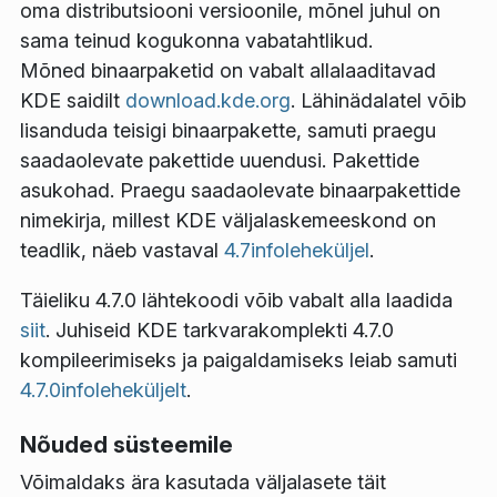
oma distributsiooni versioonile, mõnel juhul on
sama teinud kogukonna vabatahtlikud.
Mõned binaarpaketid on vabalt allalaaditavad
KDE saidilt
download.kde.org
. Lähinädalatel võib
lisanduda teisigi binaarpakette, samuti praegu
saadaolevate pakettide uuendusi.
Pakettide
asukohad
. Praegu saadaolevate binaarpakettide
nimekirja, millest KDE väljalaskemeeskond on
teadlik, näeb vastaval
4.7infoleheküljel
.
Täieliku 4.7.0 lähtekoodi võib vabalt alla laadida
siit
. Juhiseid KDE tarkvarakomplekti 4.7.0
kompileerimiseks ja paigaldamiseks leiab samuti
4.7.0infoleheküljelt
.
Nõuded süsteemile
Võimaldaks ära kasutada väljalasete täit