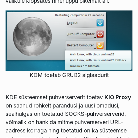
valikule klõpsates hiirenuppu pikemalt all.
KDM toetab GRUB2 alglaadurit
KDE süsteemset puhverserverit toetav
KIO Proxy
on saanud rohkelt parandusi ja uusi omadusi,
sealhulgas on toetatud SOCKS-puhverserverid,
võimalik on hankida mitme puhverserveri URL-
aadress korraga ning toetatud on ka süsteemse