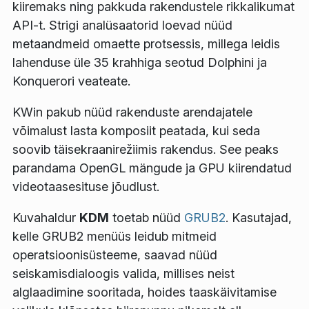
kiiremaks ning pakkuda rakendustele rikkalikumat
API-t. Strigi analüsaatorid loevad nüüd
metaandmeid omaette protsessis, millega leidis
lahenduse üle 35 krahhiga seotud Dolphini ja
Konquerori veateate.
KWin pakub nüüd rakenduste arendajatele
võimalust lasta komposiit peatada, kui seda
soovib täisekraanirežiimis rakendus. See peaks
parandama OpenGL mängude ja GPU kiirendatud
videotaasesituse jõudlust.
Kuvahaldur
KDM
toetab nüüd
GRUB2
. Kasutajad,
kelle GRUB2 menüüs leidub mitmeid
operatsioonisüsteeme, saavad nüüd
seiskamisdialoogis valida, millises neist
alglaadimine sooritada, hoides taaskäivitamise