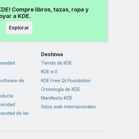
DE! Compre libros, tazas, ropa y
poyar a KDE.
Explorar
Destinos
munidad
Tienda de KDE
KDE e.V.
software de
KDE Free Qt Foundation
Cronología de KDE
nducta
Manifiesto KDE
ivacidad
Sitios web internacionales
ivacidad de las