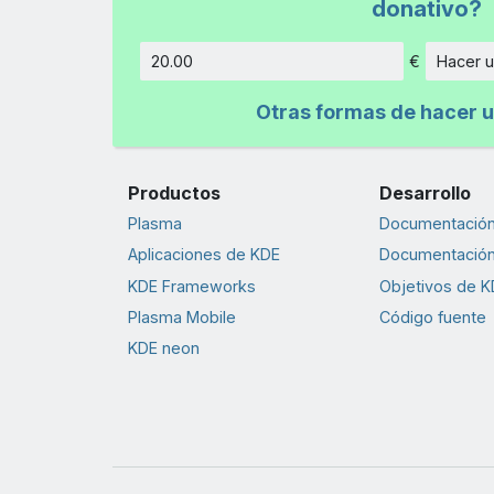
donativo?
€
Hacer u
Cantidad
Otras formas de hacer u
Productos
Desarrollo
Plasma
Documentación 
Aplicaciones de KDE
Documentación
KDE Frameworks
Objetivos de K
Plasma Mobile
Código fuente
KDE neon