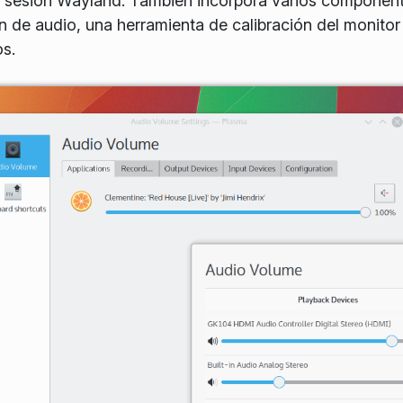
e la sesión Wayland. También incorpora varios compon
 de audio, una herramienta de calibración del monitor 
os.