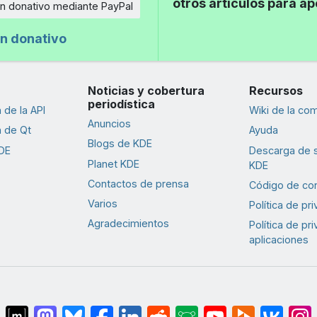
otros artículos para a
n donativo mediante PayPal
n donativo
Noticias y cobertura
Recursos
periodística
de la API
Wiki de la co
Anuncios
 de Qt
Ayuda
Blogs de KDE
DE
Descarga de 
Planet KDE
KDE
Contactos de prensa
Código de co
Varios
Política de pr
Agradecimientos
Política de pr
aplicaciones