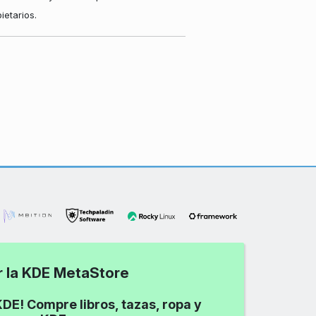
etarios.
ar la KDE MetaStore
DE! Compre libros, tazas, ropa y