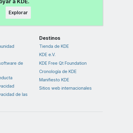
poyar a KDE.
Explorar
Destinos
munidad
Tienda de KDE
KDE e.V.
software de
KDE Free Qt Foundation
Cronología de KDE
nducta
Manifiesto KDE
ivacidad
Sitios web internacionales
ivacidad de las