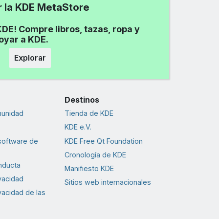
ar la KDE MetaStore
DE! Compre libros, tazas, ropa y
poyar a KDE.
Explorar
Destinos
munidad
Tienda de KDE
KDE e.V.
software de
KDE Free Qt Foundation
Cronología de KDE
nducta
Manifiesto KDE
ivacidad
Sitios web internacionales
ivacidad de las