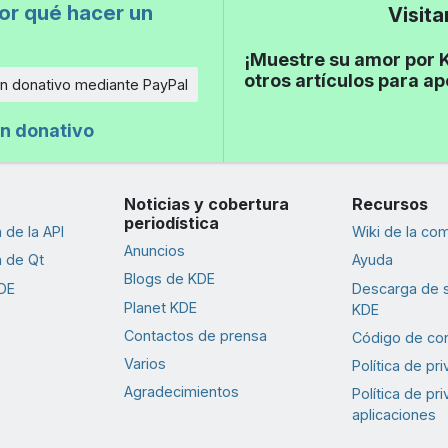
or qué hacer un
Visit
¡Muestre su amor por K
otros artículos para a
n donativo mediante PayPal
n donativo
Noticias y cobertura
Recursos
periodística
de la API
Wiki de la co
Anuncios
 de Qt
Ayuda
Blogs de KDE
DE
Descarga de 
Planet KDE
KDE
Contactos de prensa
Código de co
Varios
Política de pr
Agradecimientos
Política de pr
aplicaciones