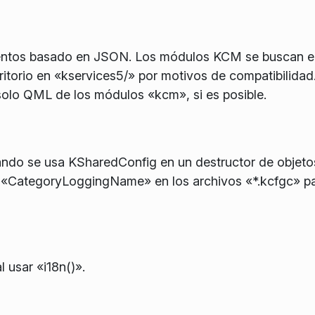
ntos basado en JSON. Los módulos KCM se buscan en
ritorio en «kservices5/» por motivos de compatibilidad
solo QML de los módulos «kcm», si es posible.
ando se usa KSharedConfig en un destructor de objetos
de «CategoryLoggingName» en los archivos «*.kcfgc» p
l usar «i18n()».