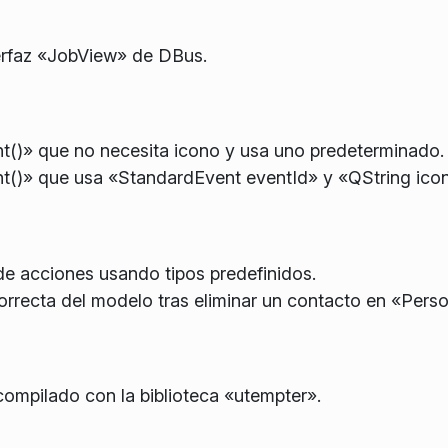
terfaz «JobView» de DBus.
t()» que no necesita icono y usa uno predeterminado.
nt()» que usa «StandardEvent eventId» y «QString ic
de acciones usando tipos predefinidos.
correcta del modelo tras eliminar un contacto en «Perso
compilado con la biblioteca «utempter».