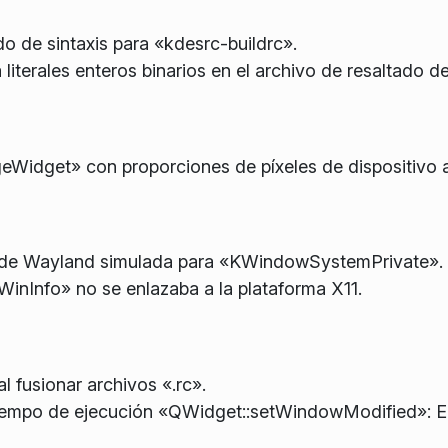
o de sintaxis para «kdesrc-buildrc».
 literales enteros binarios en el archivo de resaltado d
Widget» con proporciones de píxeles de dispositivo a
 de Wayland simulada para «KWindowSystemPrivate».
Info» no se enlazaba a la plataforma X11.
l fusionar archivos «.rc».
tiempo de ejecución «QWidget::setWindowModified»: El 