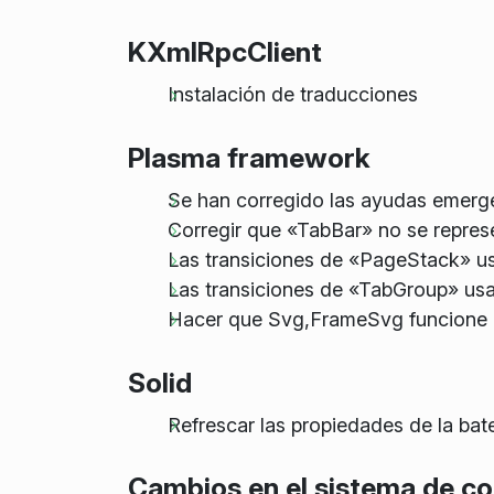
KXmlRpcClient
Instalación de traducciones
Plasma framework
Se han corregido las ayudas emerge
Corregir que «TabBar» no se represe
Las transiciones de «PageStack» u
Las transiciones de «TabGroup» us
Hacer que Svg,FrameSvg funcion
Solid
Refrescar las propiedades de la bate
Cambios en el sistema de co