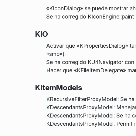
«KIconDialog» se puede mostrar ah
Se ha corregido KIconEngine::paint 
KIO
Activar que «KPropertiesDialog» tam
«smb»).
Se ha corregido KUrlNavigator con 
Hacer que «KFileItemDelegate» man
KItemModels
KRecursiveFilterProxyModel: Se ha 
KDescendantsProxyModel: Manejar l
KDescendantsProxyModel: Se ha corr
KDescendantsProxyModel: Permitir