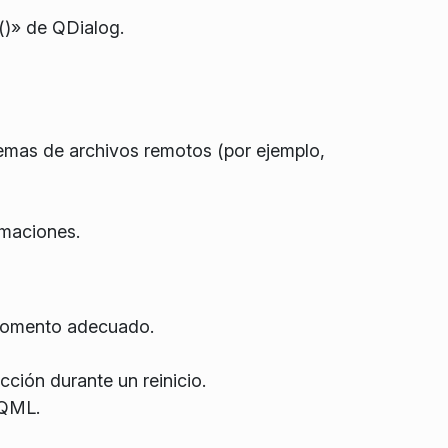
)» de QDialog.
temas de archivos remotos (por ejemplo,
imaciones.
 momento adecuado.
ión durante un reinicio.
 QML.