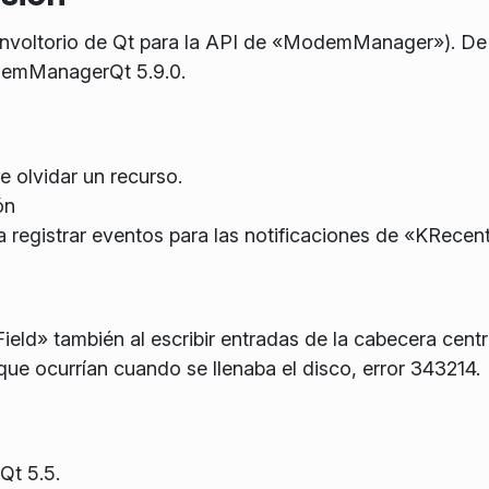
torio de Qt para la API de «ModemManager»). De for
demManagerQt 5.9.0.
e olvidar un recurso.
ón
 registrar eventos para las notificaciones de «KRece
ield» también al escribir entradas de la cabecera centr
que ocurrían cuando se llenaba el disco, error 343214.
Qt 5.5.