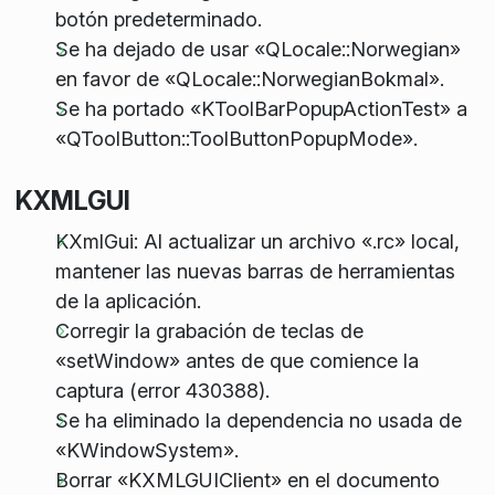
botón predeterminado.
Se ha dejado de usar «QLocale::Norwegian»
en favor de «QLocale::NorwegianBokmal».
Se ha portado «KToolBarPopupActionTest» a
«QToolButton::ToolButtonPopupMode».
KXMLGUI
KXmlGui: Al actualizar un archivo «.rc» local,
mantener las nuevas barras de herramientas
de la aplicación.
Corregir la grabación de teclas de
«setWindow» antes de que comience la
captura (error 430388).
Se ha eliminado la dependencia no usada de
«KWindowSystem».
Borrar «KXMLGUIClient» en el documento