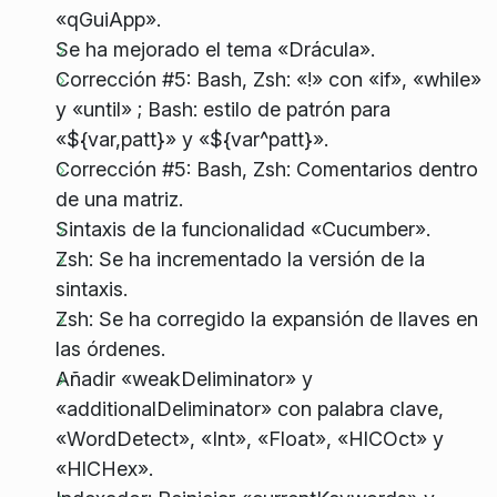
«qGuiApp».
Se ha mejorado el tema «Drácula».
Corrección #5: Bash, Zsh: «!» con «if», «while»
y «until» ; Bash: estilo de patrón para
«${var,patt}» y «${var^patt}».
Corrección #5: Bash, Zsh: Comentarios dentro
de una matriz.
Sintaxis de la funcionalidad «Cucumber».
Zsh: Se ha incrementado la versión de la
sintaxis.
Zsh: Se ha corregido la expansión de llaves en
las órdenes.
Añadir «weakDeliminator» y
«additionalDeliminator» con palabra clave,
«WordDetect», «Int», «Float», «HlCOct» y
«HlCHex».