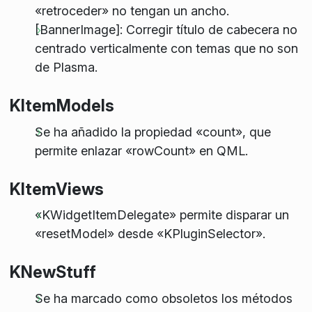
«retroceder» no tengan un ancho.
[BannerImage]: Corregir título de cabecera no
centrado verticalmente con temas que no son
de Plasma.
KItemModels
Se ha añadido la propiedad «count», que
permite enlazar «rowCount» en QML.
KItemViews
«KWidgetItemDelegate» permite disparar un
«resetModel» desde «KPluginSelector».
KNewStuff
Se ha marcado como obsoletos los métodos