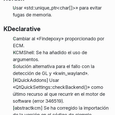
Usar «std::unique_ptr<char[]>» para evitar
fugas de memoria.
KDeclarative
Cambiar al «Findepoxy» proporcionado por
ECM.
KCMShell: Se ha añadido el uso de
argumentos.
Solución alternativa para el fallo con la
detección de GL y «kwin_wayland».
[KQuickAddons] Usar
«QtQuickSettings::checkBackend()» como
último recurso al que recurrir en el motor de
software (error 346519).
[abstractkcm] Se ha corregido la importación
de la versión en el código de ejemplo.