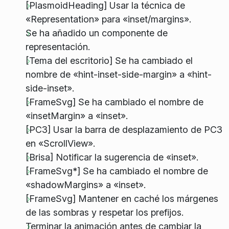
[PlasmoidHeading] Usar la técnica de
«Representation» para «inset/margins».
Se ha añadido un componente de
representación.
[Tema del escritorio] Se ha cambiado el
nombre de «hint-inset-side-margin» a «hint-
side-inset».
[FrameSvg] Se ha cambiado el nombre de
«insetMargin» a «inset».
[PC3] Usar la barra de desplazamiento de PC3
en «ScrollView».
[Brisa] Notificar la sugerencia de «inset».
[FrameSvg*] Se ha cambiado el nombre de
«shadowMargins» a «inset».
[FrameSvg] Mantener en caché los márgenes
de las sombras y respetar los prefijos.
Terminar la animación antes de cambiar la