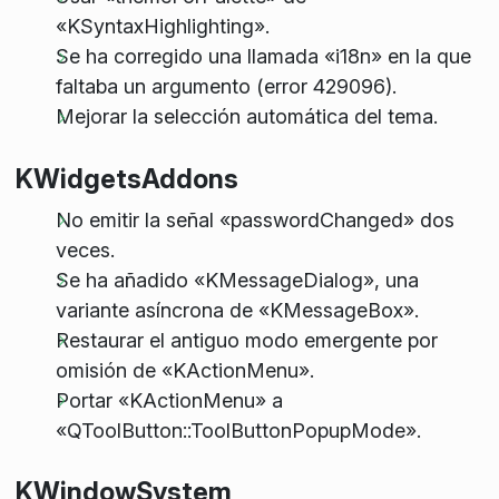
«KSyntaxHighlighting».
Se ha corregido una llamada «i18n» en la que
faltaba un argumento (error 429096).
Mejorar la selección automática del tema.
KWidgetsAddons
No emitir la señal «passwordChanged» dos
veces.
Se ha añadido «KMessageDialog», una
variante asíncrona de «KMessageBox».
Restaurar el antiguo modo emergente por
omisión de «KActionMenu».
Portar «KActionMenu» a
«QToolButton::ToolButtonPopupMode».
KWindowSystem