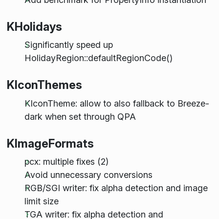
KHolidays
Significantly speed up
HolidayRegion::defaultRegionCode()
KIconThemes
KIconTheme: allow to also fallback to Breeze-
dark when set through QPA
KImageFormats
pcx: multiple fixes (2)
Avoid unnecessary conversions
RGB/SGI writer: fix alpha detection and image
limit size
TGA writer: fix alpha detection and