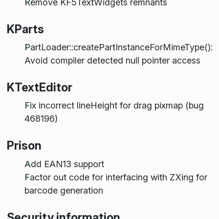
Remove KF5TextWidgets remnants
KParts
PartLoader::createPartInstanceForMimeType():
Avoid compiler detected null pointer access
KTextEditor
Fix incorrect lineHeight for drag pixmap (bug
468196)
Prison
Add EAN13 support
Factor out code for interfacing with ZXing for
barcode generation
Security information