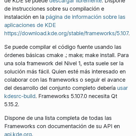
de KDE se puede
descargar libremente
. Dispone
de instrucciones sobre su compilación e
instalación en la
página de información sobre las
aplicaciones de KDE
https://download.kde.org/stable/frameworks/5.107
.
Se puede compilar el código fuente usando las
órdenes básicas
cmake .; make; make install
. Para
una sola
framework
del Nivel 1, esta suele ser la
solución más fácil. Quien esté más interesado en
colaborar con las
frameworks
o seguir el avance
del desarrollo del conjunto completo debería
usar
kdesrc-build
. Frameworks 5.107.0 necesita Qt
5.15.2.
Dispone de una lista completa de todas las
Frameworks con documentación de su API en
api.kde.org
.