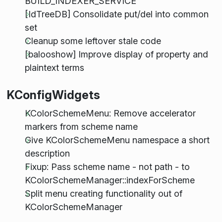
BUILD_INDEXER_SERVICE
[IdTreeDB] Consolidate put/del into common
set
Cleanup some leftover stale code
[balooshow] Improve display of property and
plaintext terms
KConfigWidgets
KColorSchemeMenu: Remove accelerator
markers from scheme name
Give KColorSchemeMenu namespace a short
description
Fixup: Pass scheme name - not path - to
KColorSchemeManager::indexForScheme
Split menu creating functionality out of
KColorSchemeManager