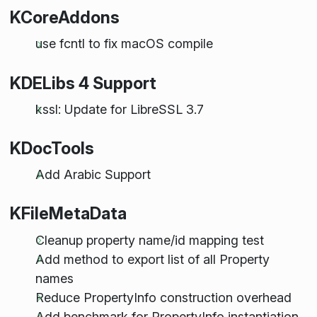
KCoreAddons
use fcntl to fix macOS compile
KDELibs 4 Support
kssl: Update for LibreSSL 3.7
KDocTools
Add Arabic Support
KFileMetaData
Cleanup property name/id mapping test
Add method to export list of all Property
names
Reduce PropertyInfo construction overhead
Add benchmark for PropertyInfo instantiation