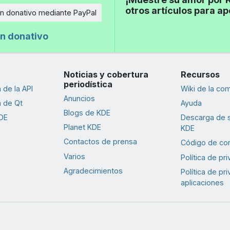
otros artículos para a
n donativo mediante PayPal
n donativo
Noticias y cobertura
Recursos
periodística
de la API
Wiki de la co
Anuncios
 de Qt
Ayuda
Blogs de KDE
DE
Descarga de 
Planet KDE
KDE
Contactos de prensa
Código de co
Varios
Política de pr
Agradecimientos
Política de pr
aplicaciones