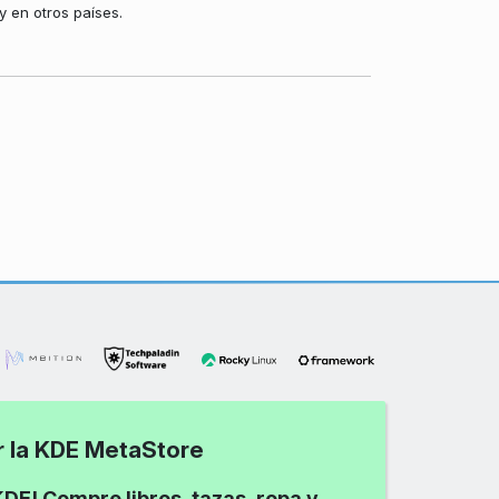
 en otros países.
ar la KDE MetaStore
DE! Compre libros, tazas, ropa y