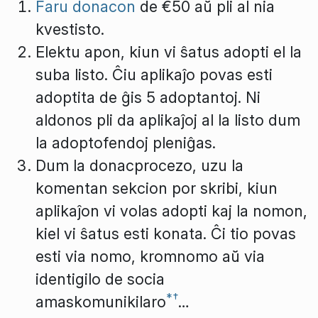
Faru donacon
de €50 aŭ pli al nia
kvestisto.
Elektu apon, kiun vi ŝatus adopti el la
suba listo. Ĉiu aplikaĵo povas esti
adoptita de ĝis 5 adoptantoj. Ni
aldonos pli da aplikaĵoj al la listo dum
la adoptofendoj pleniĝas.
Dum la donacprocezo, uzu la
komentan sekcion por skribi, kiun
aplikaĵon vi volas adopti kaj la nomon,
kiel vi ŝatus esti konata. Ĉi tio povas
esti via nomo, kromnomo aŭ via
identigilo de socia
*
†
amaskomunikilaro
…