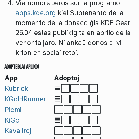
Via nomo aperos sur la programo
apps.kde.org
kiel
Subtenanto
de la
momento de la donaco ĝis KDE Gear
25.04 estas publikigita en aprilo de la
venonta jaro. Ni ankaŭ donos al vi
krion en sociaj retoj.
Adopteblaj Aplikoj
App
Adoptoj
Kubrick
🟦⬜⬜⬜⬜
KGoldRunner
🟦⬜⬜⬜⬜
Picmi
⬜⬜⬜⬜⬜
KiGo
🟦⬜⬜⬜⬜
Kavaliroj
⬜⬜⬜⬜⬜