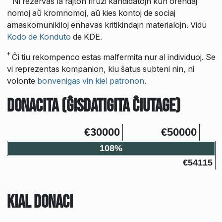
Ni rezervas la rajton rifuzi kandidatojn kun ofendaj
nomoj aŭ kromnomoj, aŭ kies kontoj de sociaj
amaskomunikiloj enhavas kritikindajn materialojn. Vidu
Kodo de Konduto
de KDE.
†
Ĉi tiu rekompenco estas malfermita nur al individuoj. Se
vi reprezentas kompanion, kiu ŝatus subteni nin, ni
volonte
bonvenigas vin kiel patronon
.
Donacita (ĝisdatigita ĉiutage)
€30000
€50000
108%
€54115
Kial donaci