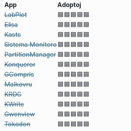
App
Adoptoj
LabPlot
🟦🟦🟦🟦🟦
Elisa
🟦🟦🟦🟦🟦
Kasts
🟦🟦🟦🟦🟦
Sistema Monitoro
🟦🟦🟦🟦🟦
PartitionManager
🟦🟦🟦🟦🟦
Konqueror
🟦🟦🟦🟦🟦
GCompris
🟦🟦🟦🟦🟦
Malkovru
🟦🟦🟦🟦🟦
KRDC
🟦🟦🟦🟦🟦
KWrite
🟦🟦🟦🟦🟦
Gwenview
🟦🟦🟦🟦🟦
Tokodon
🟦🟦🟦🟦🟦