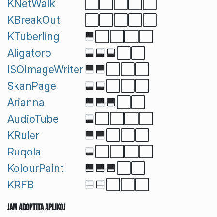
KNetWalk
⬜⬜⬜⬜⬜
KBreakOut
⬜⬜⬜⬜⬜
KTuberling
🟦⬜⬜⬜⬜
Aligatoro
🟦🟦🟦⬜⬜
ISOImageWriter
🟦🟦⬜⬜⬜
SkanPage
🟦🟦⬜⬜⬜
Arianna
🟦🟦🟦⬜⬜
AudioTube
🟦⬜⬜⬜⬜
KRuler
🟦🟦⬜⬜⬜
Ruqola
🟦⬜⬜⬜⬜
KolourPaint
🟦🟦🟦⬜⬜
KRFB
🟦🟦⬜⬜⬜
Jam Adoptita Aplikoj