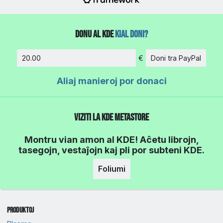
Donu al KDE
Kial Doni?
€
Doni tra PayPal
Kvanto
Aliaj manieroj por donaci
Viziti la KDE MetaStore
Montru vian amon al KDE! Aĉetu librojn,
tasegojn, vestaĵojn kaj pli por subteni KDE.
Foliumi
Produktoj