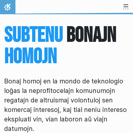
Salti al enhavo
Hejmo
Subtenu
Bonajn
Homojn
Bonaj homoj en la mondo de teknologio
loĝas la neprofitocelajn komunumojn
regatajn de altruismaj volontuloj sen
komercaj interesoj, kaj tial neniu intereso
ekspluati vin, vian laboron aŭ viajn
datumojn.