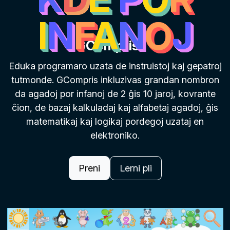
I
N
F
A
N
O
J
GCompris
Eduka programaro uzata de instruistoj kaj gepatroj
tutmonde. GCompris inkluzivas grandan nombron
da agadoj por infanoj de 2 ĝis 10 jaroj, kovrante
ĉion, de bazaj kalkuladaj kaj alfabetaj agadoj, ĝis
matematikaj kaj logikaj pordegoj uzataj en
elektroniko.
Preni
Lerni pli