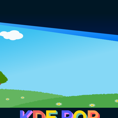
K
D
E
P
O
R