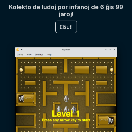
Kolekto de ludoj por infanoj de 6 ĝis 99
jaroj!
Elŝuti