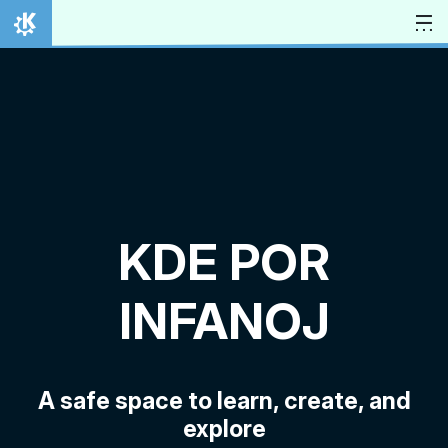
Salti al enhavo
Hejmo
KDE POR
INFANOJ
A safe space to learn, create, and
explore