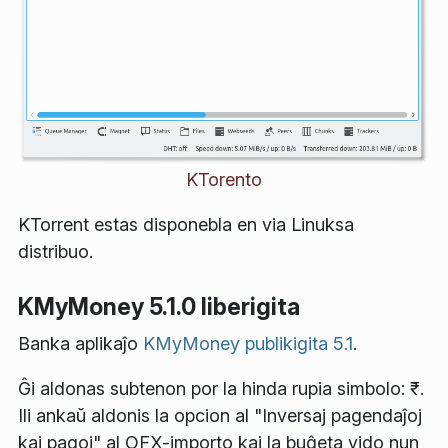
KTorento
KTorrent estas disponebla en via Linuksa
distribuo.
KMyMoney 5.1.0 liberigita
Banka aplikaĵo
KMyMoney
publikigita 5.1
.
Ĝi aldonas subtenon por la hinda rupia simbolo: ₹.
Ili ankaŭ aldonis la opcion al "Inversaj pagendaĵoj
kaj pagoj" al OFX-importo kaj la buĝeta vido nun