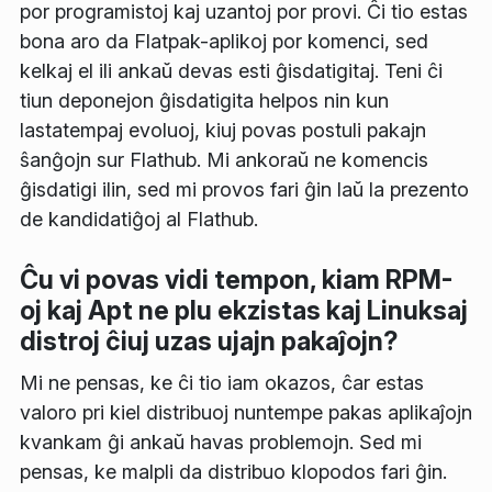
por programistoj kaj uzantoj por provi. Ĉi tio estas
bona aro da Flatpak-aplikoj por komenci, sed
kelkaj el ili ankaŭ devas esti ĝisdatigitaj. Teni ĉi
tiun deponejon ĝisdatigita helpos nin kun
lastatempaj evoluoj, kiuj povas postuli pakajn
ŝanĝojn sur Flathub. Mi ankoraŭ ne komencis
ĝisdatigi ilin, sed mi provos fari ĝin laŭ la prezento
de kandidatiĝoj al Flathub.
Ĉu vi povas vidi tempon, kiam RPM-
oj kaj Apt ne plu ekzistas kaj Linuksaj
distroj ĉiuj uzas ujajn pakaĵojn?
Mi ne pensas, ke ĉi tio iam okazos, ĉar estas
valoro pri kiel distribuoj nuntempe pakas aplikaĵojn
kvankam ĝi ankaŭ havas problemojn. Sed mi
pensas, ke malpli da distribuo klopodos fari ĝin.