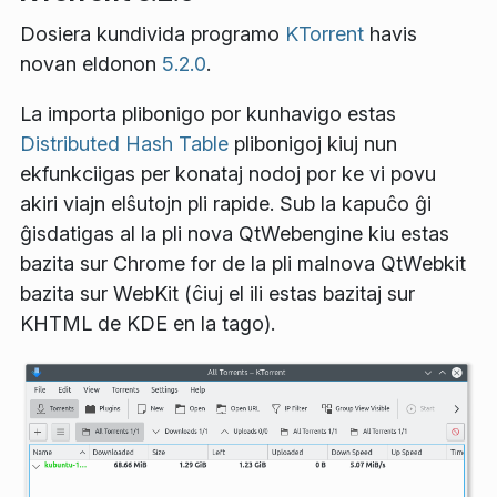
Dosiera kundivida programo
KTorrent
havis
novan eldonon
5.2.0
.
La importa plibonigo por kunhavigo estas
Distributed Hash Table
plibonigoj kiuj nun
ekfunkciigas per konataj nodoj por ke vi povu
akiri viajn elŝutojn pli rapide. Sub la kapuĉo ĝi
ĝisdatigas al la pli nova QtWebengine kiu estas
bazita sur Chrome for de la pli malnova QtWebkit
bazita sur WebKit (ĉiuj el ili estas bazitaj sur
KHTML de KDE en la tago).