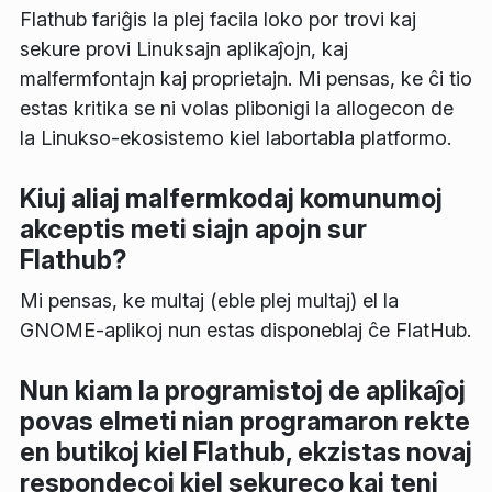
Flathub fariĝis la plej facila loko por trovi kaj
sekure provi Linuksajn aplikaĵojn, kaj
malfermfontajn kaj proprietajn. Mi pensas, ke ĉi tio
estas kritika se ni volas plibonigi la allogecon de
la Linukso-ekosistemo kiel labortabla platformo.
Kiuj aliaj malfermkodaj komunumoj
akceptis meti siajn apojn sur
Flathub?
Mi pensas, ke multaj (eble plej multaj) el la
GNOME-aplikoj nun estas disponeblaj ĉe FlatHub.
Nun kiam la programistoj de aplikaĵoj
povas elmeti nian programaron rekte
en butikoj kiel Flathub, ekzistas novaj
respondecoj kiel sekureco kaj teni