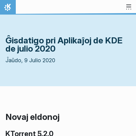
Salti al enhavo
Hejmo
Ĝisdatigo pri Aplikaĵoj de KDE
de julio 2020
Ĵaŭdo, 9 Julio 2020
Novaj eldonoj
KTorrent 5.2.0