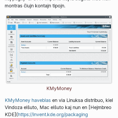
montras ĉiujn kontajn tipojn.
KMyMoney
KMyMoney haveblas
en via Linuksa distribuo, kiel
Vindoza elŝuto, Mac elŝuto kaj nun en [Hejmbreo
KDE](
https://invent.kde.org/packaging