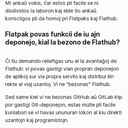
Mi ankaŭ vokis, ĉar estos pli facile se ni
disdividos la laboron kaj eble tio ankaŭ
konsciigos pli da homoj pri Flatpaks kaj Flathub.
Flatpak povas funkcii de iu ajn
deponejo, kial la bezono de Flathub?
Ĉi tiu demando reliefigas unu el la avantaĝoj de
Flathub: vi povas gastigi vian propran deponejon
de aplikoj sur via propra servilo kaj distribui ilin
rekte al viaj uzantoj. Vi ne "bezonas" Flathub.
Sed same kiel vi ne bezonas GitHub aŭ GitLab ktp
por gastigi Git-deponejon, estas multe pli facile
kunlabori se vi havas ununuran lokon al kiu direkti
uzantojn kaj programistojn.