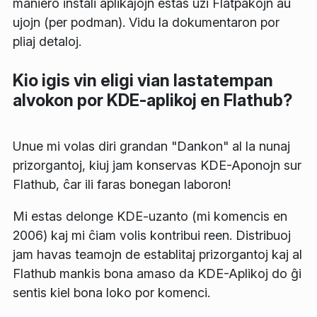
maniero instali aplikaĵojn estas uzi Flatpakojn aŭ
ujojn (per podman). Vidu la dokumentaron por
pliaj detaloj.
Kio igis vin eligi vian lastatempan
alvokon por KDE-aplikoj en Flathub?
Unue mi volas diri grandan "Dankon" al la nunaj
prizorgantoj, kiuj jam konservas KDE-Aponojn sur
Flathub, ĉar ili faras bonegan laboron!
Mi estas delonge KDE-uzanto (mi komencis en
2006) kaj mi ĉiam volis kontribui reen. Distribuoj
jam havas teamojn de establitaj prizorgantoj kaj al
Flathub mankis bona amaso da KDE-Aplikoj do ĝi
sentis kiel bona loko por komenci.