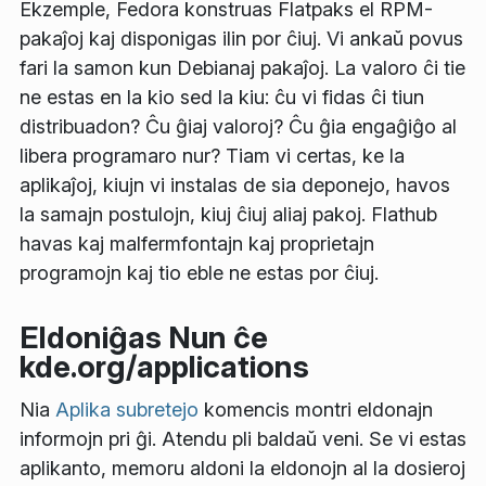
Ekzemple, Fedora konstruas Flatpaks el RPM-
pakaĵoj kaj disponigas ilin por ĉiuj. Vi ankaŭ povus
fari la samon kun Debianaj pakaĵoj. La valoro ĉi tie
ne estas en la kio sed la kiu: ĉu vi fidas ĉi tiun
distribuadon? Ĉu ĝiaj valoroj? Ĉu ĝia engaĝiĝo al
libera programaro nur? Tiam vi certas, ke la
aplikaĵoj, kiujn vi instalas de sia deponejo, havos
la samajn postulojn, kiuj ĉiuj aliaj pakoj. Flathub
havas kaj malfermfontajn kaj proprietajn
programojn kaj tio eble ne estas por ĉiuj.
Eldoniĝas Nun ĉe
kde.org/applications
Nia
Aplika subretejo
komencis montri eldonajn
informojn pri ĝi. Atendu pli baldaŭ veni. Se vi estas
aplikanto, memoru aldoni la eldonojn al la dosieroj