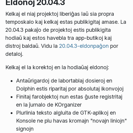
Eldonoj 20.04.3
Kelkaj el niaj projektoj liberiĝas laŭ sia propra
temposkalo kaj kelkaj estas publikigitaj amase. La
20.04.3 pakaĵo de projektoj estis publikigita
hodiaŭ kaj estos havebla tra app-butikoj kaj
distroj baldaŭ. Vidu la
20.04.3-eldonpaĝon
por
detaloj.
Kelkaj el la korektoj en la hodiaŭaj eldonoj:
Antaŭrigardoj de labortablaj dosieroj en
Dolphin estis riparitaj por absolutaj ikonvojoj
Finitaj farobjektoj nun estas ĝuste registritaj
en la ĵurnalo de KOrganizer
Plurlinia teksto algluita de GTK-aplikoj en
Konsole ne plu havas kromajn "novajn liniojn"
signojn