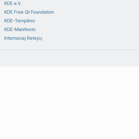
KDE e.V.
KDE Free Qt Foundation
KDE-Templinio
KDE-Manifesto
Internaciaj Retejoj
Prizorgataj de
Retejestroj de KDE
(publika
dissendolisto).
®
®
KDE
kaj
la K Desktop Environment
logo
estas
registritaj varmarkoj de [KDE e.V.]