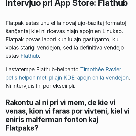
Intervjuo pri App Store: Flathub
Flatpak estas unu el la novaj ujo-bazitaj formatoj
ŝanĝantaj kiel ni ricevas niajn apojn en Linukso.
Flatpak povas labori kun iu ajn gastiganto, kiu
volas starigi vendejon, sed la definitiva vendejo
estas
Flathub
.
Lastatempe Flathub-helpanto
Timothée Ravier
petis helpon meti pliajn KDE-apojn en la vendejon
.
Ni intervjuis lin por ekscii pli.
Rakontu al ni pri vi mem, de kie vi
venas, kion vi faras por vivteni, kiel vi
eniris malferman fonton kaj
Flatpaks?