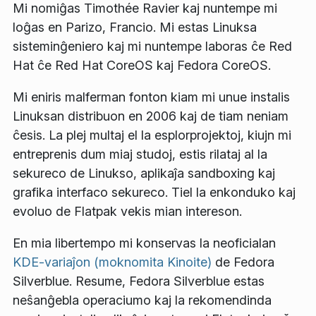
Mi nomiĝas Timothée Ravier kaj nuntempe mi
loĝas en Parizo, Francio. Mi estas Linuksa
sisteminĝeniero kaj mi nuntempe laboras ĉe Red
Hat ĉe Red Hat CoreOS kaj Fedora CoreOS.
Mi eniris malferman fonton kiam mi unue instalis
Linuksan distribuon en 2006 kaj de tiam neniam
ĉesis. La plej multaj el la esplorprojektoj, kiujn mi
entreprenis dum miaj studoj, estis rilataj al la
sekureco de Linukso, aplikaĵa sandboxing kaj
grafika interfaco sekureco. Tiel la enkonduko kaj
evoluo de Flatpak vekis mian intereson.
En mia libertempo mi konservas la neoficialan
KDE-variaĵon (moknomita Kinoite)
de Fedora
Silverblue. Resume, Fedora Silverblue estas
neŝanĝebla operaciumo kaj la rekomendinda