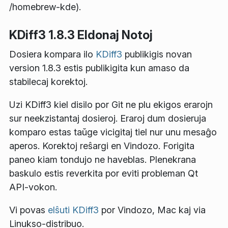
/homebrew-kde).
KDiff3 1.8.3 Eldonaj Notoj
Dosiera kompara ilo
KDiff3
publikigis novan
version 1.8.3 estis publikigita kun amaso da
stabilecaj korektoj.
Uzi KDiff3 kiel disilo por Git ne plu ekigos erarojn
sur neekzistantaj dosieroj. Eraroj dum dosieruja
komparo estas taŭge vicigitaj tiel nur unu mesaĝo
aperos. Korektoj reŝargi en Vindozo. Forigita
paneo kiam tondujo ne haveblas. Plenekrana
baskulo estis reverkita por eviti probleman Qt
API-vokon.
Vi povas
elŝuti KDiff3
por Vindozo, Mac kaj via
Linukso-distribuo.