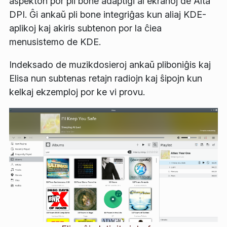
aspekton por pli bone adaptiĝi al ekranoj de Alta
DPI. Ĝi ankaŭ pli bone integriĝas kun aliaj KDE-
aplikoj kaj akiris subtenon por la ĉiea
menusistemo de KDE.
Indeksado de muzikdosieroj ankaŭ pliboniĝis kaj
Elisa nun subtenas retajn radiojn kaj ŝipojn kun
kelkaj ekzemploj por ke vi provu.