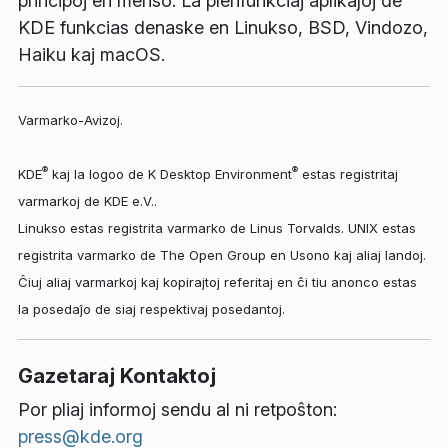
principoj en menso. La plenfunkciaj aplikaĵoj de
KDE funkcias denaske en Linukso, BSD, Vindozo,
Haiku kaj macOS.
Varmarko-Avizoj.
®
®
KDE
kaj la logoo de K Desktop Environment
estas registritaj
varmarkoj de KDE e.V..
Linukso estas registrita varmarko de Linus Torvalds. UNIX estas
registrita varmarko de The Open Group en Usono kaj aliaj landoj.
Ĉiuj aliaj varmarkoj kaj kopirajtoj referitaj en ĉi tiu anonco estas
la posedaĵo de siaj respektivaj posedantoj.
Gazetaraj Kontaktoj
Por pliaj informoj sendu al ni retpoŝton:
press@kde.org