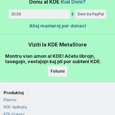
Donu al KDE
Kial Doni?
€
Doni tra PayPal
Kvanto
Aliaj manieroj por donaci
Viziti la KDE MetaStore
Montru vian amon al KDE! Aĉetu librojn,
tasegojn, vestaĵojn kaj pli por subteni KDE.
Foliumi
Produktoj
Plasmo
KDE-Aplikaĵoj
KDE-Framoj