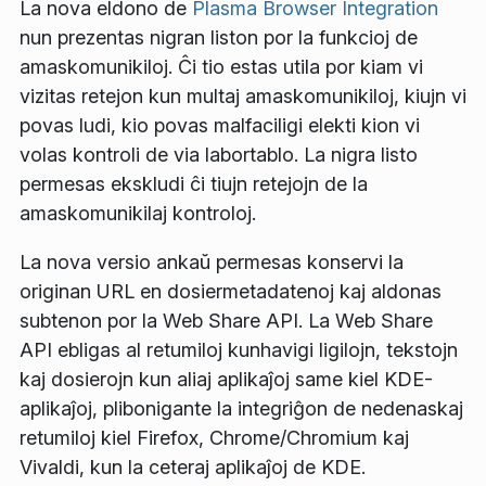
La nova eldono de
Plasma Browser Integration
nun prezentas nigran liston por la funkcioj de
amaskomunikiloj. Ĉi tio estas utila por kiam vi
vizitas retejon kun multaj amaskomunikiloj, kiujn vi
povas ludi, kio povas malfaciligi elekti kion vi
volas kontroli de via labortablo. La nigra listo
permesas ekskludi ĉi tiujn retejojn de la
amaskomunikilaj kontroloj.
La nova versio ankaŭ permesas konservi la
originan URL en dosiermetadatenoj kaj aldonas
subtenon por la Web Share API. La Web Share
API ebligas al retumiloj kunhavigi ligilojn, tekstojn
kaj dosierojn kun aliaj aplikaĵoj same kiel KDE-
aplikaĵoj, plibonigante la integriĝon de nedenaskaj
retumiloj kiel Firefox, Chrome/Chromium kaj
Vivaldi, kun la ceteraj aplikaĵoj de KDE.