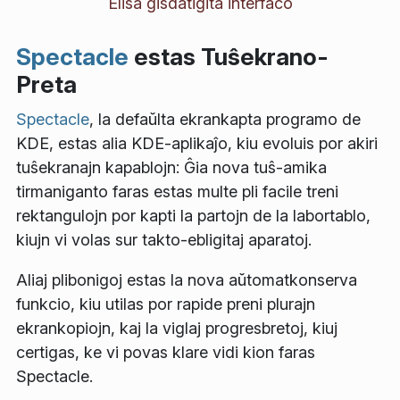
Elisa ĝisdatigita interfaco
Spectacle
estas Tuŝekrano-
Preta
Spectacle
, la defaŭlta ekrankapta programo de
KDE, estas alia KDE-aplikaĵo, kiu evoluis por akiri
tuŝekranajn kapablojn: Ĝia nova tuŝ-amika
tirmaniganto faras estas multe pli facile treni
rektangulojn por kapti la partojn de la labortablo,
kiujn vi volas sur takto-ebligitaj aparatoj.
Aliaj plibonigoj estas la nova aŭtomatkonserva
funkcio, kiu utilas por rapide preni plurajn
ekrankopiojn, kaj la viglaj progresbretoj, kiuj
certigas, ke vi povas klare vidi kion faras
Spectacle.