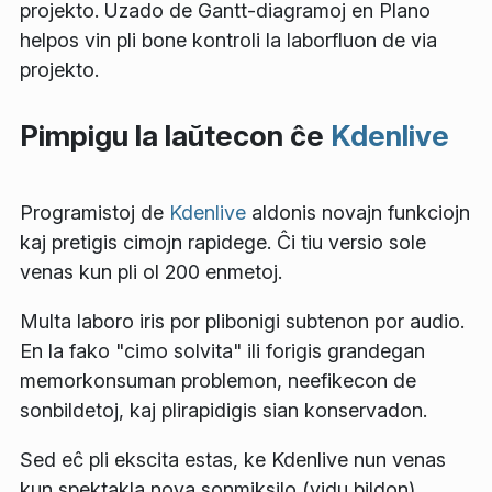
projekto. Uzado de Gantt-diagramoj en Plano
helpos vin pli bone kontroli la laborfluon de via
projekto.
Pimpigu la laŭtecon ĉe
Kdenlive
Programistoj de
Kdenlive
aldonis novajn funkciojn
kaj pretigis cimojn rapidege. Ĉi tiu versio sole
venas kun pli ol 200 enmetoj.
Multa laboro iris por plibonigi subtenon por audio.
En la fako "cimo solvita" ili forigis grandegan
memorkonsuman problemon, neefikecon de
sonbildetoj, kaj plirapidigis sian konservadon.
Sed eĉ pli ekscita estas, ke Kdenlive nun venas
kun spektakla nova sonmiksilo (vidu bildon).