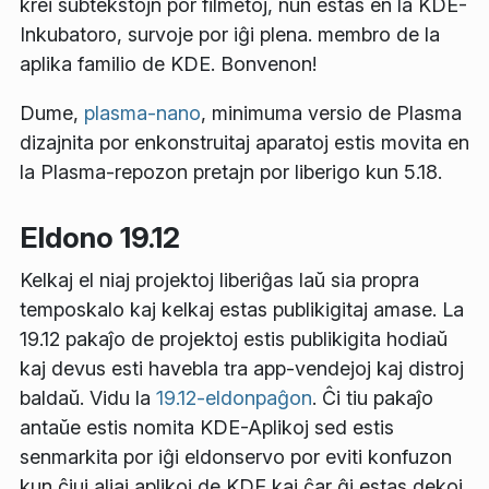
krei subtekstojn por filmetoj, nun estas en la KDE-
Inkubatoro, survoje por iĝi plena. membro de la
aplika familio de KDE. Bonvenon!
Dume,
plasma-nano
, minimuma versio de Plasma
dizajnita por enkonstruitaj aparatoj estis movita en
la Plasma-repozon pretajn por liberigo kun 5.18.
Eldono 19.12
Kelkaj el niaj projektoj liberiĝas laŭ sia propra
temposkalo kaj kelkaj estas publikigitaj amase. La
19.12 pakaĵo de projektoj estis publikigita hodiaŭ
kaj devus esti havebla tra app-vendejoj kaj distroj
baldaŭ. Vidu la
19.12-eldonpaĝon
. Ĉi tiu pakaĵo
antaŭe estis nomita KDE-Aplikoj sed estis
senmarkita por iĝi eldonservo por eviti konfuzon
kun ĉiuj aliaj aplikoj de KDE kaj ĉar ĝi estas dekoj