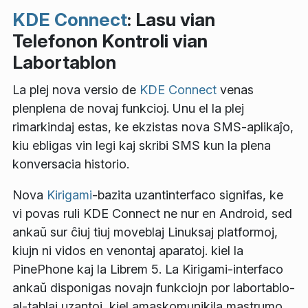
KDE Connect
: Lasu vian
Telefonon Kontroli vian
Labortablon
La plej nova versio de
KDE Connect
venas
plenplena de novaj funkcioj. Unu el la plej
rimarkindaj estas, ke ekzistas nova SMS-aplikaĵo,
kiu ebligas vin legi kaj skribi SMS kun la plena
konversacia historio.
Nova
Kirigami
-bazita uzantinterfaco signifas, ke
vi povas ruli KDE Connect ne nur en Android, sed
ankaŭ sur ĉiuj tiuj moveblaj Linuksaj platformoj,
kiujn ni vidos en venontaj aparatoj. kiel la
PinePhone kaj la Librem 5. La Kirigami-interfaco
ankaŭ disponigas novajn funkciojn por labortablo-
al-tablaj uzantoj, kiel amaskomunikila mastrumo,