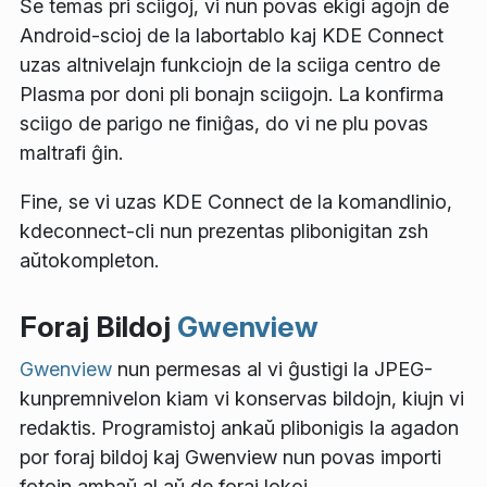
Se temas pri sciigoj, vi nun povas ekigi agojn de
Android-scioj de la labortablo kaj KDE Connect
uzas altnivelajn funkciojn de la sciiga centro de
Plasma por doni pli bonajn sciigojn. La konfirma
sciigo de parigo ne finiĝas, do vi ne plu povas
maltrafi ĝin.
Fine, se vi uzas KDE Connect de la komandlinio,
kdeconnect-cli
nun prezentas plibonigitan
zsh
aŭtokompleton.
Foraj Bildoj
Gwenview
Gwenview
nun permesas al vi ĝustigi la JPEG-
kunpremnivelon kiam vi konservas bildojn, kiujn vi
redaktis. Programistoj ankaŭ plibonigis la agadon
por foraj bildoj kaj Gwenview nun povas importi
fotojn ambaŭ al aŭ de foraj lokoj.