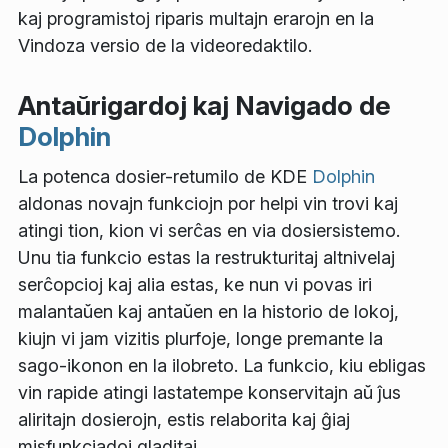
kaj programistoj riparis multajn erarojn en la
Vindoza versio de la videoredaktilo.
Antaŭrigardoj kaj Navigado de
Dolphin
La potenca dosier-retumilo de KDE
Dolphin
aldonas novajn funkciojn por helpi vin trovi kaj
atingi tion, kion vi serĉas en via dosiersistemo.
Unu tia funkcio estas la restrukturitaj altnivelaj
serĉopcioj kaj alia estas, ke nun vi povas iri
malantaŭen kaj antaŭen en la historio de lokoj,
kiujn vi jam vizitis plurfoje, longe premante la
sago-ikonon en la ilobreto. La funkcio, kiu ebligas
vin rapide atingi lastatempe konservitajn aŭ ĵus
aliritajn dosierojn, estis relaborita kaj ĝiaj
misfunkciadoj gladitaj.