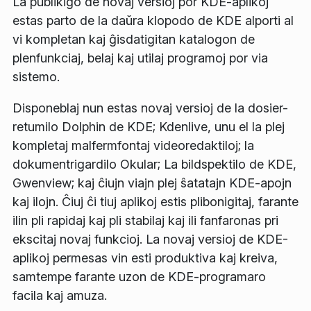
La publikigo de novaj versioj por KDE-aplikoj
estas parto de la daŭra klopodo de KDE alporti al
vi kompletan kaj ĝisdatigitan katalogon de
plenfunkciaj, belaj kaj utilaj programoj por via
sistemo.
Disponeblaj nun estas novaj versioj de la dosier-
retumilo Dolphin de KDE; Kdenlive, unu el la plej
kompletaj malfermfontaj videoredaktiloj; la
dokumentrigardilo Okular; La bildspektilo de KDE,
Gwenview; kaj ĉiujn viajn plej ŝatatajn KDE-apojn
kaj ilojn. Ĉiuj ĉi tiuj aplikoj estis plibonigitaj, farante
ilin pli rapidaj kaj pli stabilaj kaj ili fanfaronas pri
ekscitaj novaj funkcioj. La novaj versioj de KDE-
aplikoj permesas vin esti produktiva kaj kreiva,
samtempe farante uzon de KDE-programaro
facila kaj amuza.