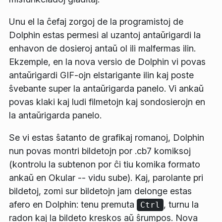
Unu el la ĉefaj zorgoj de la programistoj de
Dolphin estas permesi al uzantoj antaŭrigardi la
enhavon de dosieroj antaŭ ol ili malfermas ilin.
Ekzemple, en la nova versio de Dolphin vi povas
antaŭrigardi GIF-ojn elstarigante ilin kaj poste
ŝvebante super la antaŭrigarda panelo. Vi ankaŭ
povas klaki kaj ludi filmetojn kaj sondosierojn en
la antaŭrigarda panelo.
Se vi estas ŝatanto de grafikaj romanoj, Dolphin
nun povas montri bildetojn por .cb7 komiksoj
(kontrolu la subtenon por ĉi tiu komika formato
ankaŭ en Okular -- vidu sube). Kaj, parolante pri
bildetoj, zomi sur bildetojn jam delonge estas
afero en Dolphin: tenu premuta
, turnu la
Ctrl
radon kaj la bildeto kreskos aŭ ŝrumpos. Nova