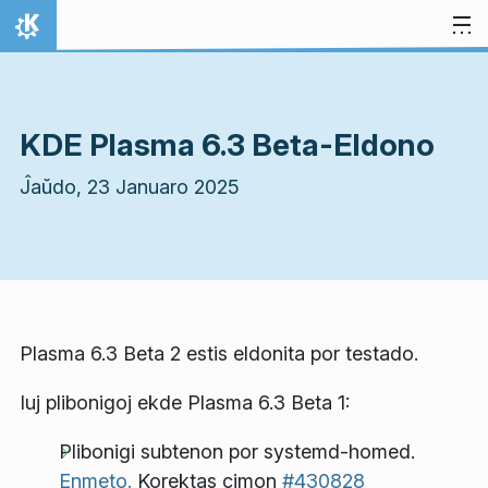
Salti al enhavo
Hejmo
KDE Plasma 6.3 Beta-Eldono
Ĵaŭdo, 23 Januaro 2025
Plasma 6.3 Beta 2 estis eldonita por testado.
Iuj plibonigoj ekde Plasma 6.3 Beta 1:
Plibonigi subtenon por systemd-homed.
Enmeto.
Korektas cimon
#430828