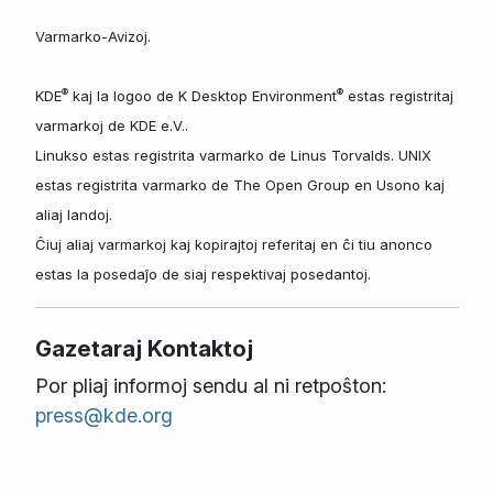
Varmarko-Avizoj.
®
®
KDE
kaj la logoo de K Desktop Environment
estas registritaj
varmarkoj de KDE e.V..
Linukso estas registrita varmarko de Linus Torvalds. UNIX
estas registrita varmarko de The Open Group en Usono kaj
aliaj landoj.
Ĉiuj aliaj varmarkoj kaj kopirajtoj referitaj en ĉi tiu anonco
estas la posedaĵo de siaj respektivaj posedantoj.
Gazetaraj Kontaktoj
Por pliaj informoj sendu al ni retpoŝton:
press@kde.org