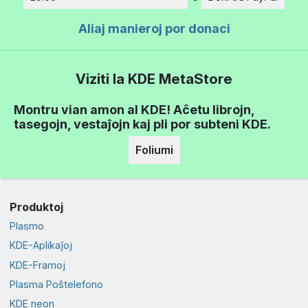
Kvanto
Aliaj manieroj por donaci
Viziti la KDE MetaStore
Montru vian amon al KDE! Aĉetu librojn,
tasegojn, vestaĵojn kaj pli por subteni KDE.
Foliumi
Produktoj
Plasmo
KDE-Aplikaĵoj
KDE-Framoj
Plasma Poŝtelefono
KDE neon