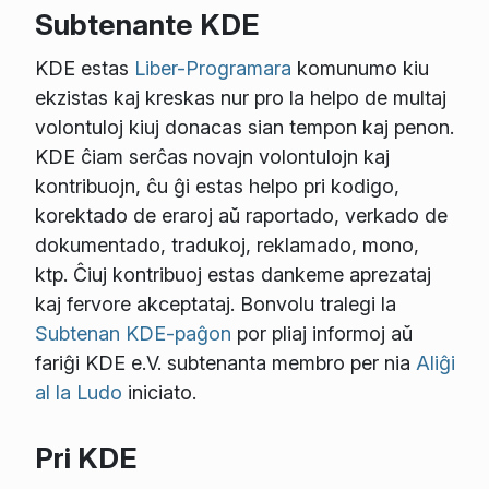
Subtenante KDE
KDE estas
Liber-Programara
komunumo kiu
ekzistas kaj kreskas nur pro la helpo de multaj
volontuloj kiuj donacas sian tempon kaj penon.
KDE ĉiam serĉas novajn volontulojn kaj
kontribuojn, ĉu ĝi estas helpo pri kodigo,
korektado de eraroj aŭ raportado, verkado de
dokumentado, tradukoj, reklamado, mono,
ktp. Ĉiuj kontribuoj estas dankeme aprezataj
kaj fervore akceptataj. Bonvolu tralegi la
Subtenan KDE-paĝon
por pliaj informoj aŭ
fariĝi KDE e.V. subtenanta membro per nia
Aliĝi
al la Ludo
iniciato.
Pri KDE