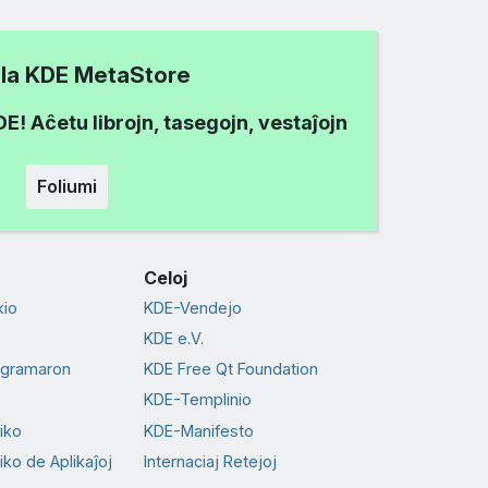
i la KDE MetaStore
! Aĉetu librojn, tasegojn, vestaĵojn
Foliumi
Celoj
io
KDE-Vendejo
KDE e.V.
ogramaron
KDE Free Qt Foundation
KDE-Templinio
tiko
KDE-Manifesto
iko de Aplikaĵoj
Internaciaj Retejoj