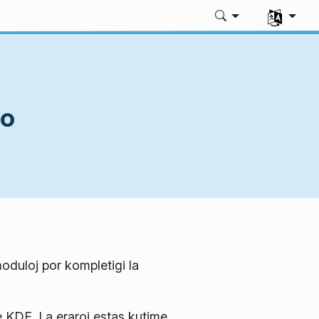
Elektu vian
ro
moduloj por kompletigi la
e KDE. La eraroj estas kutime