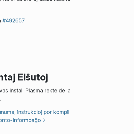
n
#492657
taj Elŝutoj
vas instali Plasma rekte de la
.
umaj instrukcioj por kompili
onto-Informpaĝo