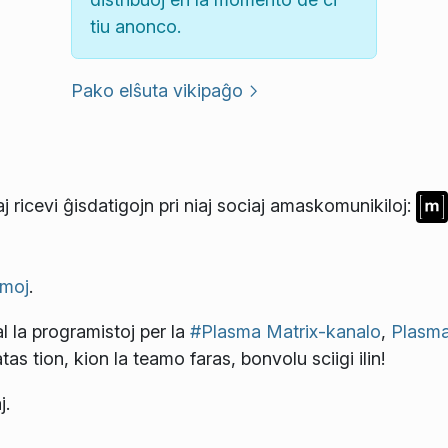
tiu anonco.
Pako elŝuta vikipaĝo
j ricevi ĝisdatigojn pri niaj sociaj amaskomunikiloj:
moj
.
l la programistoj per la
#Plasma Matrix-kanalo
,
Plasma
atas tion, kion la teamo faras, bonvolu sciigi ilin!
j.