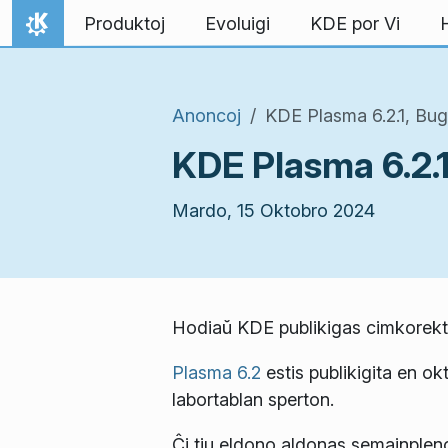
Salti al enhavo
Produktoj
Evoluigi
KDE por Vi
Hejmo
Anoncoj
KDE Plasma 6.2.1, Bug
KDE Plasma 6.2.1
Mardo, 15 Oktobro 2024
Hodiaŭ KDE publikigas cimkorekta
Plasma 6.2
estis publikigita en ok
labortablan sperton.
Ĉi tiu eldono aldonas semajnpleno