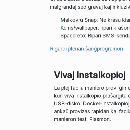
malgrandaj sed gravaj kaj inkluziv
Malkovru Snap: Ne kraŝu kia
Kcms/wallpaper: ripari kraŝo
Spacbreto: Ripari SMS-send
Rigardi plenan ŝanĝprogramon
Vivaj Instalkopioj
La plej facila maniero provi ĝin 
kun viva instalkopio praŝargita 
USB-disko. Docker-instalkopioj
ankaŭ provizas rapidan kaj facil
manieron testi Plasmon.