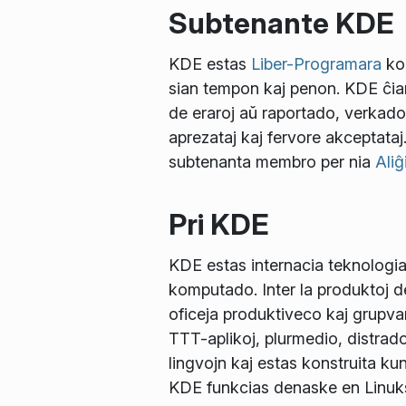
Subtenante KDE
KDE estas
Liber-Programara
kom
sian tempon kaj penon. KDE ĉiam
de eraroj aŭ raportado, verkad
aprezataj kaj fervore akceptataj
subtenanta membro per nia
Aliĝ
Pri KDE
KDE estas internacia teknologia
komputado. Inter la produktoj 
oficeja produktiveco kaj grupvara
TTT-aplikoj, plurmedio, distrad
lingvojn kaj estas konstruita kun
KDE funkcias denaske en Linuk