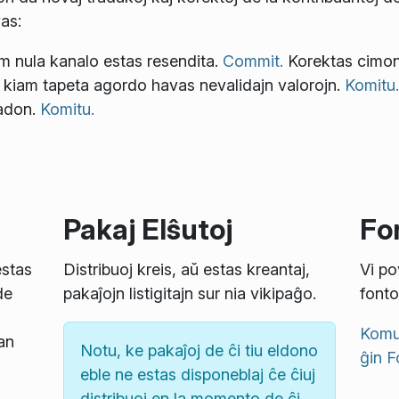
as:
m nula kanalo estas resendita.
Commit.
Korektas cimo
n kiam tapeta agordo havas nevalidajn valorojn.
Komitu.
adon.
Komitu.
Pakaj Elŝutoj
Fon
estas
Distribuoj kreis, aŭ estas kreantaj,
Vi po
de
pakaĵojn listigitajn sur nia vikipaĝo.
fonto
Komun
an
Notu, ke pakaĵoj de ĉi tiu eldono
ĝin
F
eble ne estas disponeblaj ĉe ĉiuj
distribuoj en la momento de ĉi