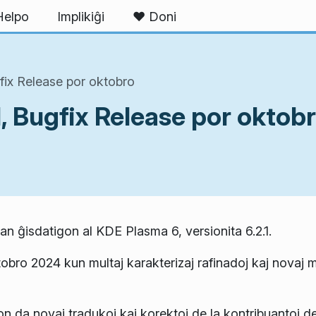
Helpo
Implikiĝi
❤ Doni
fix Release por oktobro
, Bugfix Release por oktob
n ĝisdatigon al KDE Plasma 6, versionita 6.2.1.
tobro 2024 kun multaj karakterizaj rafinadoj kaj novaj 
n da novaj tradukoj kaj korektoj de la kontribuantoj d