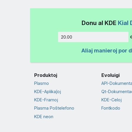
Donu al KDE
Kial 
Kvanto
Aliaj manieroj por 
Produktoj
Evoluigi
Plasmo
API-Dokument
KDE-Aplikaĵoj
Qt-Dokumenta
KDE-Framoj
KDE-Celoj
Plasma Poŝtelefono
Fontkodo
KDE neon