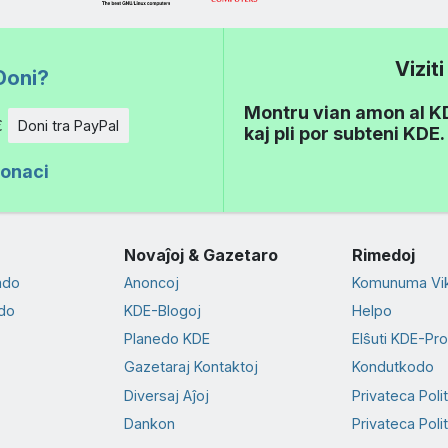
Vizit
Doni?
Montru vian amon al KDE
€
Doni tra PayPal
kaj pli por subteni KDE.
donaci
Novaĵoj & Gazetaro
Rimedoj
ado
Anoncoj
Komunuma Vik
do
KDE-Blogoj
Helpo
Planedo KDE
Elŝuti KDE-Pr
Gazetaraj Kontaktoj
Kondutkodo
Diversaj Aĵoj
Privateca Poli
Dankon
Privateca Polit