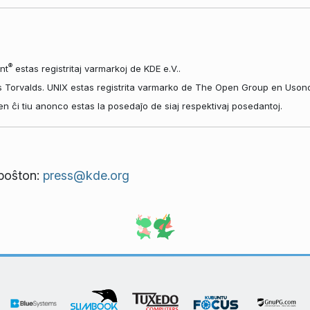
®
nt
estas registritaj varmarkoj de KDE e.V..
s Torvalds. UNIX estas registrita varmarko de The Open Group en Usono k
aj en ĉi tiu anonco estas la posedaĵo de siaj respektivaj posedantoj.
tpoŝton:
press@kde.org