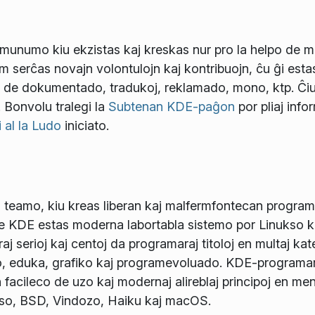
unumo kiu ekzistas kaj kreskas nur pro la helpo de mu
 serĉas novajn volontulojn kaj kontribuojn, ĉu ĝi esta
o de dokumentado, tradukoj, reklamado, mono, ktp. Ĉiu
. Bonvolu tralegi la
Subtenan KDE-paĝon
por pliaj info
i al la Ludo
iniciato.
 teamo, kiu kreas liberan kaj malfermfontecan programa
de KDE estas moderna labortabla sistemo por Linukso 
j serioj kaj centoj da programaraj titoloj en multaj kate
o, eduka, grafiko kaj programevoluado. KDE-programaro
 facileco de uzo kaj modernaj alireblaj principoj en men
so, BSD, Vindozo, Haiku kaj macOS.