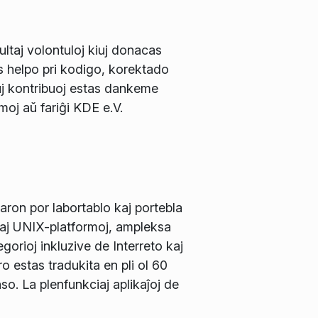
ltaj volontuloj kiuj donacas
s helpo pri kodigo, korektado
j kontribuoj estas dankeme
rmoj aŭ fariĝi KDE e.V.
ron por labortablo kaj portebla
kaj UNIX-platformoj, ampleksa
gorioj inkluzive de Interreto kaj
 estas tradukita en pli ol 60
so. La plenfunkciaj aplikaĵoj de