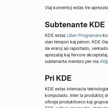
Viaj komentoj estas tre aprezata
Subtenante KDE
KDE estas
Liber-Programara
kom
sian tempon kaj penon. KDE ĉiam
de eraroj aŭ raportado, verkad
aprezataj kaj fervore akceptataj
subtenanta membro per nia
Aliĝ
Pri KDE
KDE estas internacia teknologia
komputado. Inter la produktoj 
oficeja produktiveco kaj grupvara