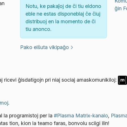
Komun
an
Notu, ke pakaĵoj de ĉi tiu eldono
ĝin
F
eble ne estas disponeblaj ĉe ĉiuj
distribuoj en la momento de ĉi
tiu anonco.
Pako elŝuta vikipaĝo
j ricevi ĝisdatigojn pri niaj sociaj amaskomunikiloj:
moj
.
l la programistoj per la
#Plasma Matrix-kanalo
,
Plasma
atas tion, kion la teamo faras, bonvolu sciigi ilin!