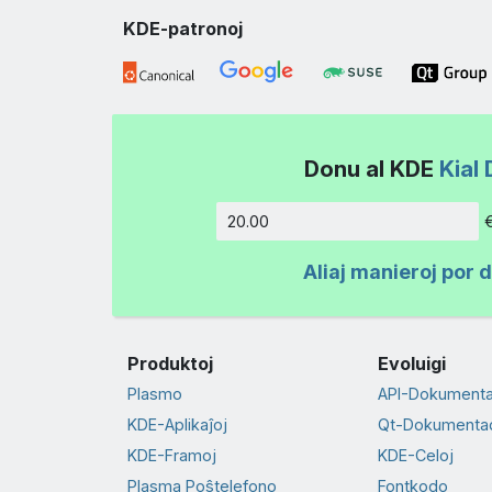
KDE-patronoj
Donu al KDE
Kial 
Kvanto
Aliaj manieroj por 
Produktoj
Evoluigi
Plasmo
API-Dokument
KDE-Aplikaĵoj
Qt-Dokumenta
KDE-Framoj
KDE-Celoj
Plasma Poŝtelefono
Fontkodo