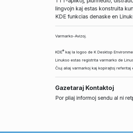
TTT-aplikoj, plurmedio, distrad
lingvojn kaj estas konstruita kun
KDE funkcias denaske en Linuk
Varmarko-Avizoj.
®
KDE
kaj la logoo de K Desktop Environme
Linukso estas registrita varmarko de Linu
Ĉiuj aliaj varmarkoj kaj kopirajtoj referit
Gazetaraj Kontaktoj
Por pliaj informoj sendu al ni re