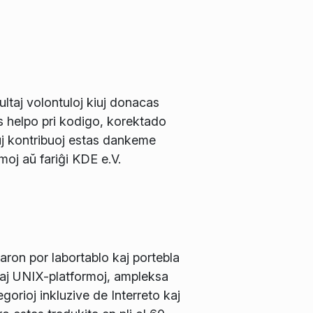
ltaj volontuloj kiuj donacas
s helpo pri kodigo, korektado
j kontribuoj estas dankeme
rmoj aŭ fariĝi KDE e.V.
ron por labortablo kaj portebla
kaj UNIX-platformoj, ampleksa
gorioj inkluzive de Interreto kaj