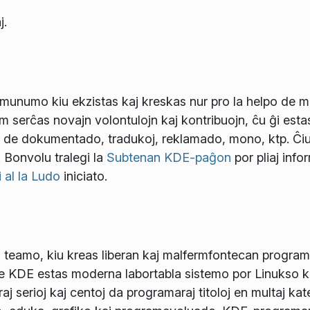
j.
unumo kiu ekzistas kaj kreskas nur pro la helpo de mu
 serĉas novajn volontulojn kaj kontribuojn, ĉu ĝi esta
o de dokumentado, tradukoj, reklamado, mono, ktp. Ĉiu
. Bonvolu tralegi la
Subtenan KDE-paĝon
por pliaj info
i al la Ludo
iniciato.
 teamo, kiu kreas liberan kaj malfermfontecan programa
de KDE estas moderna labortabla sistemo por Linukso 
j serioj kaj centoj da programaraj titoloj en multaj kate