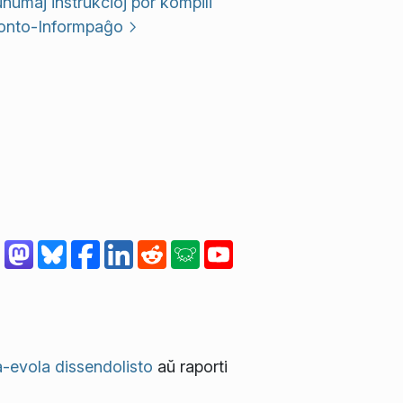
umaj instrukcioj por kompili
onto-Informpaĝo
-evola dissendolisto
aŭ raporti