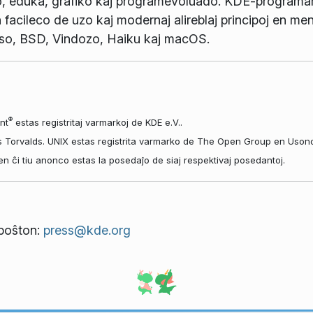
o, eduka, grafiko kaj programevoluado. KDE-programaro
 facileco de uzo kaj modernaj alireblaj principoj en men
so, BSD, Vindozo, Haiku kaj macOS.
®
nt
estas registritaj varmarkoj de KDE e.V..
s Torvalds. UNIX estas registrita varmarko de The Open Group en Usono k
aj en ĉi tiu anonco estas la posedaĵo de siaj respektivaj posedantoj.
tpoŝton:
press@kde.org