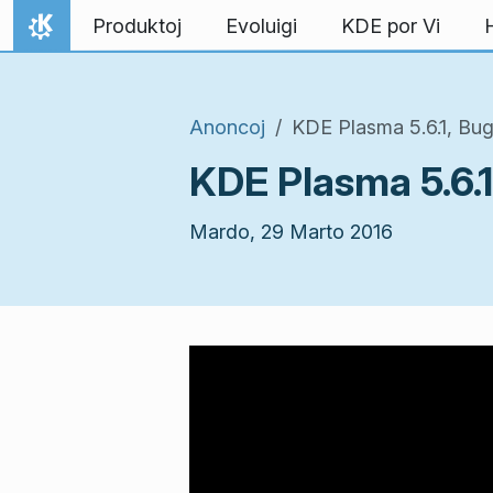
Salti al enhavo
Produktoj
Evoluigi
KDE por Vi
Hejmo
Anoncoj
KDE Plasma 5.6.1, Bug
KDE Plasma 5.6.1
Mardo, 29 Marto 2016