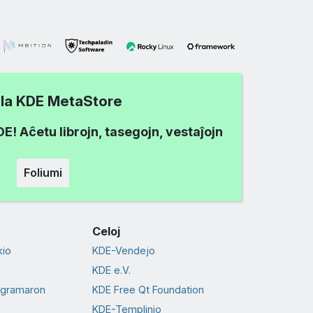
i la KDE MetaStore
! Aĉetu librojn, tasegojn, vestaĵojn
Foliumi
Celoj
io
KDE-Vendejo
KDE e.V.
ogramaron
KDE Free Qt Foundation
KDE-Templinio