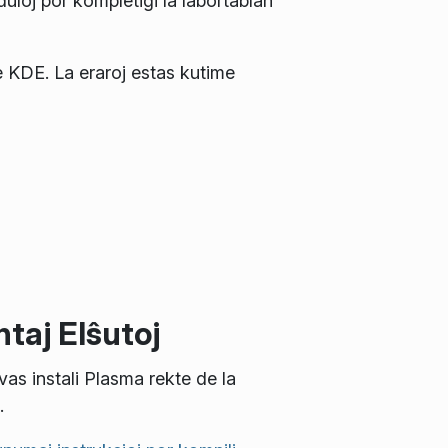
duloj por kompletigi la labortablan
e KDE. La eraroj estas kutime
taj Elŝutoj
vas instali Plasma rekte de la
.