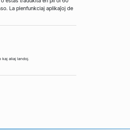
 estas tradukita en pli ol 60
so. La plenfunkciaj aplikaĵoj de
aj aliaj landoj.