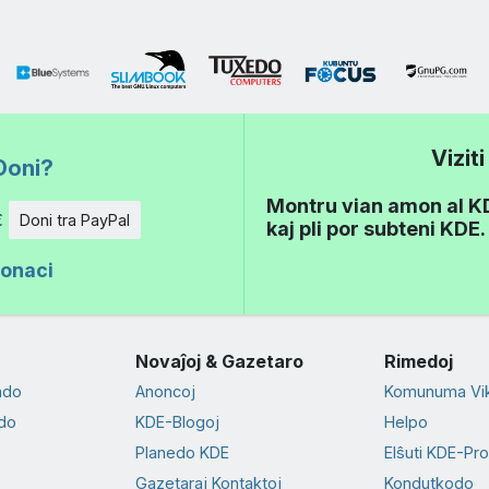
Vizit
Doni?
Montru vian amon al KDE
€
Doni tra PayPal
kaj pli por subteni KDE.
donaci
Novaĵoj & Gazetaro
Rimedoj
ado
Anoncoj
Komunuma Vik
do
KDE-Blogoj
Helpo
Planedo KDE
Elŝuti KDE-Pr
Gazetaraj Kontaktoj
Kondutkodo