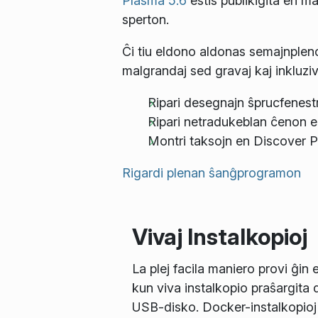
Plasma 5.6
estis publikigita en ma
sperton.
Ĉi tiu eldono aldonas semajnpleno
malgrandaj sed gravaj kaj inkluziv
Ripari desegnajn ŝprucfene
Ripari netradukeblan ĉenon 
Montri taksojn en Discover 
Rigardi plenan ŝanĝprogramon
Vivaj Instalkopioj
La plej facila maniero provi ĝin 
kun viva instalkopio praŝargita 
USB-disko. Docker-instalkopioj