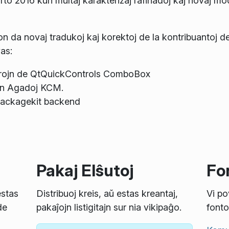
rto 2016 kun multaj karakterizaj rafinadoj kaj novaj mo
n da novaj tradukoj kaj korektoj de la kontribuantoj d
as:
strojn de QtQuickControls ComboBox
en Agadoj KCM.
Packagekit backend
Pakaj Elŝutoj
Fon
estas
Distribuoj kreis, aŭ estas kreantaj,
Vi po
de
pakaĵojn listigitajn sur nia vikipaĝo.
fonto