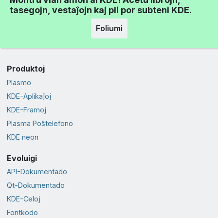
tasegojn, vestaĵojn kaj pli por subteni KDE.
Foliumi
Produktoj
Plasmo
KDE-Aplikaĵoj
KDE-Framoj
Plasma Poŝtelefono
KDE neon
Evoluigi
API-Dokumentado
Qt-Dokumentado
KDE-Celoj
Fontkodo