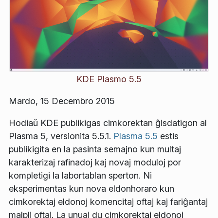
KDE Plasmo 5.5
Mardo, 15 Decembro 2015
Hodiaŭ KDE publikigas cimkorektan ĝisdatigon al
Plasma 5, versionita 5.5.1.
Plasma 5.5
estis
publikigita en la pasinta semajno kun multaj
karakterizaj rafinadoj kaj novaj moduloj por
kompletigi la labortablan sperton. Ni
eksperimentas kun nova eldonhoraro kun
cimkorektaj eldonoj komencitaj oftaj kaj fariĝantaj
malpli oftaj. La unuaj du cimkorektaj eldonoj