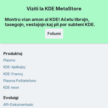
Viziti la KDE MetaStore
Montru vian amon al KDE! Aĉetu librojn,
tasegojn, vestaĵojn kaj pli por subteni KDE.
Foliumi
Produktoj
Plasmo
KDE-Aplikaĵoj
KDE-Framoj
Plasma Poŝtelefono
KDE neon
Evoluigi
API-Dokumentado