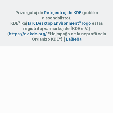
Prizorgataj de
Retejestroj de KDE
(publika
dissendolisto).
®
®
KDE
kaj
la K Desktop Environment
logo
estas
registritaj varmarkoj de [KDE e.V.]
(
https://ev.kde.org/
"Hejmpaĝo de la neprofitcela
Organizo KDE") |
Laŭleĝa