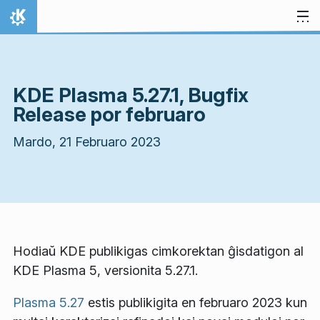
Salti al enhavo
Hejmo
KDE Plasma 5.27.1, Bugfix
Release por februaro
Mardo, 21 Februaro 2023
Hodiaŭ KDE publikigas cimkorektan ĝisdatigon al
KDE Plasma 5, versionita 5.27.1.
Plasma 5.27
estis publikigita en februaro 2023 kun