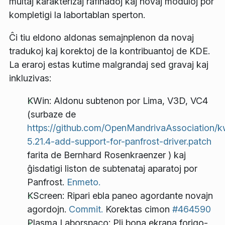
multaj karakterizaj rafinadoj kaj novaj moduloj por
kompletigi la labortablan sperton.
Ĉi tiu eldono aldonas semajnplenon da novaj
tradukoj kaj korektoj de la kontribuantoj de KDE.
La eraroj estas kutime malgrandaj sed gravaj kaj
inkluzivas:
KWin: Aldonu subtenon por Lima, V3D, VC4
(surbaze de
https://github.com/OpenMandrivaAssociation/k
5.21.4-add-support-for-panfrost-driver.patch
farita de Bernhard Rosenkraenzer ) kaj
ĝisdatigi liston de subtenataj aparatoj por
Panfrost.
Enmeto.
KScreen: Ripari ebla paneo agordante novajn
agordojn.
Commit.
Korektas cimon
#464590
Plasma Laborspaco: Pli bona ekrana forigo-