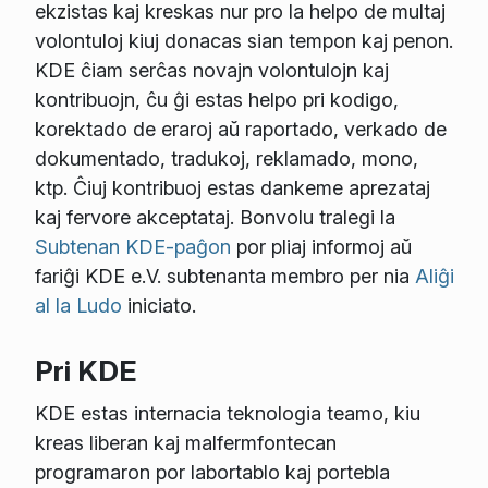
ekzistas kaj kreskas nur pro la helpo de multaj
volontuloj kiuj donacas sian tempon kaj penon.
KDE ĉiam serĉas novajn volontulojn kaj
kontribuojn, ĉu ĝi estas helpo pri kodigo,
korektado de eraroj aŭ raportado, verkado de
dokumentado, tradukoj, reklamado, mono,
ktp. Ĉiuj kontribuoj estas dankeme aprezataj
kaj fervore akceptataj. Bonvolu tralegi la
Subtenan KDE-paĝon
por pliaj informoj aŭ
fariĝi KDE e.V. subtenanta membro per nia
Aliĝi
al la Ludo
iniciato.
Pri KDE
KDE estas internacia teknologia teamo, kiu
kreas liberan kaj malfermfontecan
programaron por labortablo kaj portebla