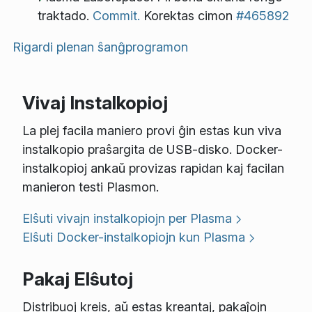
traktado.
Commit.
Korektas cimon
#465892
Rigardi plenan ŝanĝprogramon
Vivaj Instalkopioj
La plej facila maniero provi ĝin estas kun viva
instalkopio praŝargita de USB-disko. Docker-
instalkopioj ankaŭ provizas rapidan kaj facilan
manieron testi Plasmon.
Elŝuti vivajn instalkopiojn per Plasma
Elŝuti Docker-instalkopiojn kun Plasma
Pakaj Elŝutoj
Distribuoj kreis, aŭ estas kreantaj, pakaĵojn