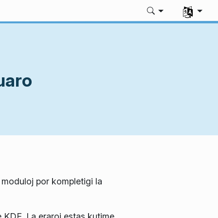
Elektu vian
uaro
j moduloj por kompletigi la
e KDE. La eraroj estas kutime