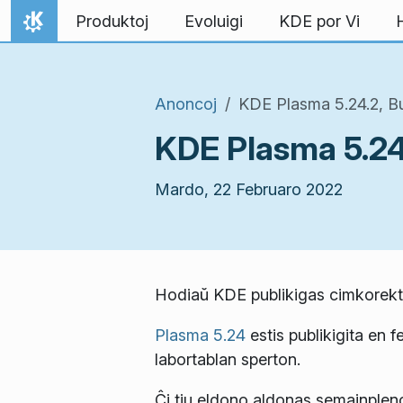
Salti al enhavo
Produktoj
Evoluigi
KDE por Vi
Hejmo
Anoncoj
KDE Plasma 5.24.2, Bu
KDE Plasma 5.24.
Mardo, 22 Februaro 2022
Hodiaŭ KDE publikigas cimkorekta
Plasma 5.24
estis publikigita en 
labortablan sperton.
Ĉi tiu eldono aldonas semajnpleno