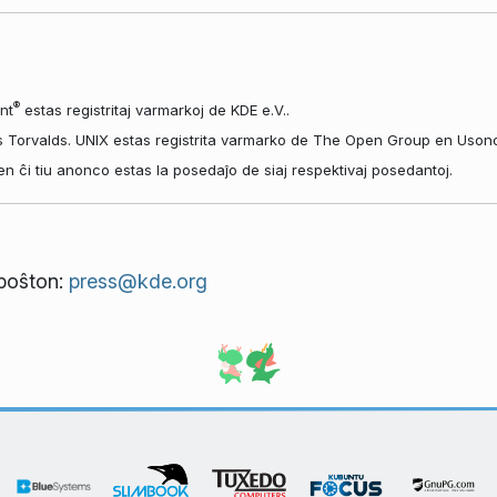
®
nt
estas registritaj varmarkoj de KDE e.V..
s Torvalds. UNIX estas registrita varmarko de The Open Group en Usono k
aj en ĉi tiu anonco estas la posedaĵo de siaj respektivaj posedantoj.
tpoŝton:
press@kde.org