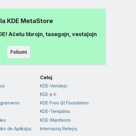
i la KDE MetaStore
! Aĉetu librojn, tasegojn, vestaĵojn
Foliumi
Celoj
io
KDE-Vendejo
KDE e.V.
ogramaron
KDE Free Qt Foundation
KDE-Templinio
tiko
KDE-Manifesto
iko de Aplikaĵoj
Internaciaj Retejoj