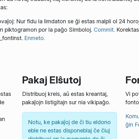
as:
ĵoj: Nur fidu la limdaton se ĝi estas malpli ol 24 horo
gan piktogramon por la paĝo Simboloj.
Commit.
Korekta
_fontinst.
Enmeto.
Pakaj Elŝutoj
Fon
estas
Distribuoj kreis, aŭ estas kreantaj,
Vi po
de
pakaĵojn listigitajn sur nia vikipaĝo.
fonto
Komun
an
Notu, ke pakaĵoj de ĉi tiu eldono
ĝin
F
eble ne estas disponeblaj ĉe ĉiuj
distribuoj en la momento de ĉi