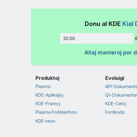
Donu al KDE
Kial 
Kvanto
Aliaj manieroj por 
Produktoj
Evoluigi
Plasmo
API-Dokument
KDE-Aplikaĵoj
Qt-Dokumenta
KDE-Framoj
KDE-Celoj
Plasma Poŝtelefono
Fontkodo
KDE neon