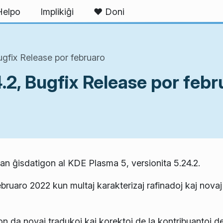
Helpo
Implikiĝi
❤ Doni
gfix Release por februaro
2, Bugfix Release por febr
n ĝisdatigon al KDE Plasma 5, versionita 5.24.2.
februaro 2022 kun multaj karakterizaj rafinadoj kaj nova
n da novaj tradukoj kaj korektoj de la kontribuantoj d