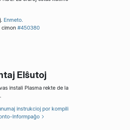
j.
Enmeto.
s cimon
#450380
taj Elŝutoj
vas instali Plasma rekte de la
.
umaj instrukcioj por kompili
onto-Informpaĝo