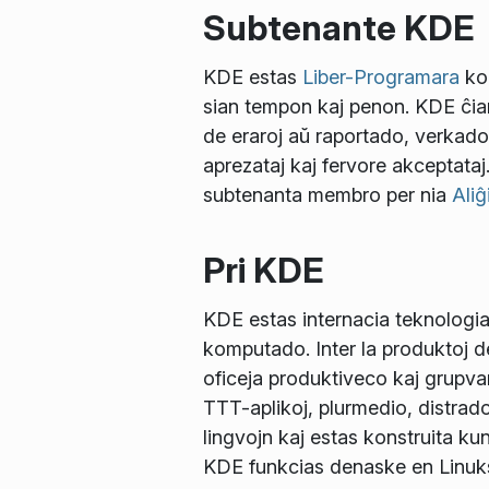
Subtenante KDE
KDE estas
Liber-Programara
kom
sian tempon kaj penon. KDE ĉiam
de eraroj aŭ raportado, verkad
aprezataj kaj fervore akceptataj
subtenanta membro per nia
Aliĝ
Pri KDE
KDE estas internacia teknologia
komputado. Inter la produktoj 
oficeja produktiveco kaj grupvara
TTT-aplikoj, plurmedio, distrad
lingvojn kaj estas konstruita kun
KDE funkcias denaske en Linuk