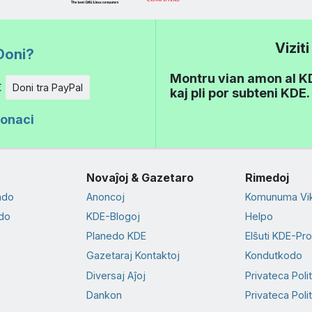
Vizit
Doni?
Montru vian amon al KDE
€
Doni tra PayPal
kaj pli por subteni KDE.
donaci
Novaĵoj & Gazetaro
Rimedoj
ado
Anoncoj
Komunuma Vik
do
KDE-Blogoj
Helpo
Planedo KDE
Elŝuti KDE-Pr
Gazetaraj Kontaktoj
Kondutkodo
Diversaj Aĵoj
Privateca Poli
Dankon
Privateca Polit