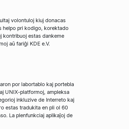
ltaj volontuloj kiuj donacas
s helpo pri kodigo, korektado
j kontribuoj estas dankeme
rmoj aŭ fariĝi KDE e.V.
ron por labortablo kaj portebla
kaj UNIX-platformoj, ampleksa
gorioj inkluzive de Interreto kaj
 estas tradukita en pli ol 60
so. La plenfunkciaj aplikaĵoj de