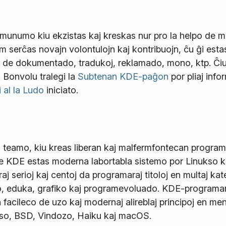
unumo kiu ekzistas kaj kreskas nur pro la helpo de mu
 serĉas novajn volontulojn kaj kontribuojn, ĉu ĝi esta
o de dokumentado, tradukoj, reklamado, mono, ktp. Ĉiu
. Bonvolu tralegi la
Subtenan KDE-paĝon
por pliaj info
i al la Ludo
iniciato.
 teamo, kiu kreas liberan kaj malfermfontecan programa
de KDE estas moderna labortabla sistemo por Linukso 
j serioj kaj centoj da programaraj titoloj en multaj kate
o, eduka, grafiko kaj programevoluado. KDE-programaro
 facileco de uzo kaj modernaj alireblaj principoj en men
so, BSD, Vindozo, Haiku kaj macOS.