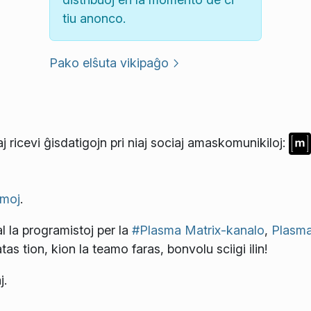
tiu anonco.
Pako elŝuta vikipaĝo
j ricevi ĝisdatigojn pri niaj sociaj amaskomunikiloj:
moj
.
l la programistoj per la
#Plasma Matrix-kanalo
,
Plasma
atas tion, kion la teamo faras, bonvolu sciigi ilin!
j.