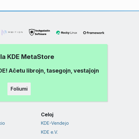
i la KDE MetaStore
! Aĉetu librojn, tasegojn, vestaĵojn
Foliumi
Celoj
io
KDE-Vendejo
KDE e.V.