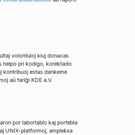
ltaj volontuloj kiuj donacas
s helpo pri kodigo, korektado
j kontribuoj estas dankeme
rmoj aŭ fariĝi KDE e.V.
ron por labortablo kaj portebla
kaj UNIX-platformoj, ampleksa