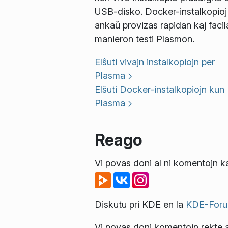
USB-disko. Docker-instalkopioj
ankaŭ provizas rapidan kaj facil
manieron testi Plasmon.
Elŝuti vivajn instalkopiojn per
Plasma
Elŝuti Docker-instalkopiojn kun
Plasma
Reago
Vi povas doni al ni komentojn ka
Diskutu pri KDE en la
KDE-Foru
Vi povas doni komentojn rekte a