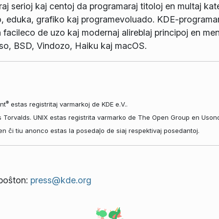
j serioj kaj centoj da programaraj titoloj en multaj kate
o, eduka, grafiko kaj programevoluado. KDE-programaro
 facileco de uzo kaj modernaj alireblaj principoj en men
so, BSD, Vindozo, Haiku kaj macOS.
®
nt
estas registritaj varmarkoj de KDE e.V..
s Torvalds. UNIX estas registrita varmarko de The Open Group en Usono k
aj en ĉi tiu anonco estas la posedaĵo de siaj respektivaj posedantoj.
tpoŝton:
press@kde.org