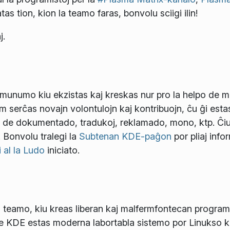
atas tion, kion la teamo faras, bonvolu sciigi ilin!
j.
unumo kiu ekzistas kaj kreskas nur pro la helpo de mu
 serĉas novajn volontulojn kaj kontribuojn, ĉu ĝi esta
o de dokumentado, tradukoj, reklamado, mono, ktp. Ĉiu
. Bonvolu tralegi la
Subtenan KDE-paĝon
por pliaj info
i al la Ludo
iniciato.
 teamo, kiu kreas liberan kaj malfermfontecan programa
de KDE estas moderna labortabla sistemo por Linukso 