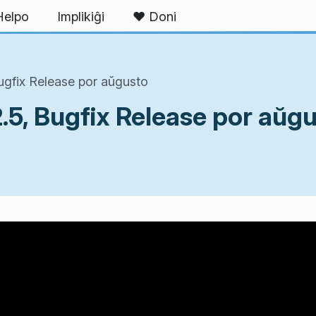
Helpo
Implikiĝi
❤ Doni
ugfix Release por aŭgusto
.5, Bugfix Release por aŭg