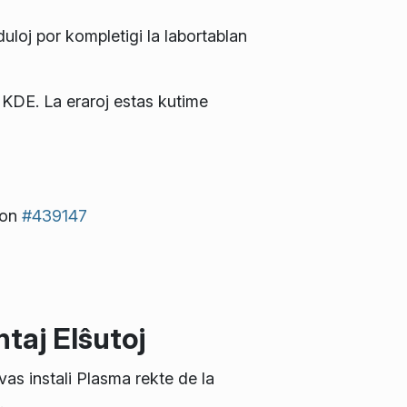
duloj por kompletigi la labortablan
 KDE. La eraroj estas kutime
mon
#439147
taj Elŝutoj
vas instali Plasma rekte de la
.