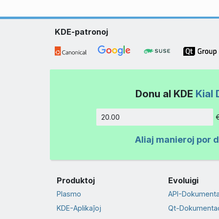
KDE-patronoj
Donu al KDE
Kial 
Kvanto
Aliaj manieroj por 
Produktoj
Evoluigi
Plasmo
API-Dokument
KDE-Aplikaĵoj
Qt-Dokumenta