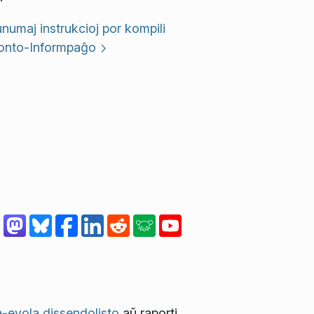
umaj instrukcioj por kompili
onto-Informpaĝo
-evola dissendolisto
aŭ raporti