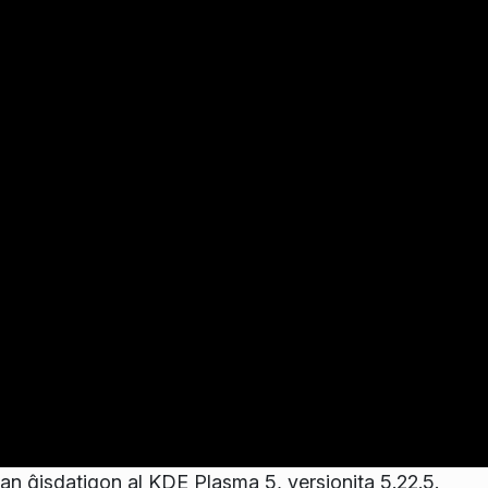
n ĝisdatigon al KDE Plasma 5, versionita 5.22.5.