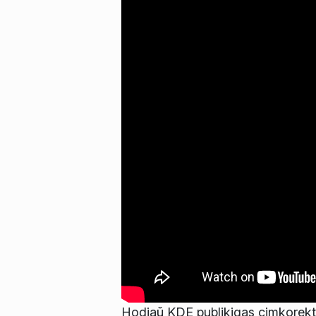
Hodiaŭ KDE publikigas cimkorekta