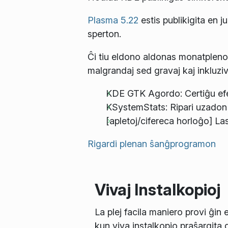
Plasma 5.22
estis publikigita en j
sperton.
Ĉi tiu eldono aldonas monatplenon
malgrandaj sed gravaj kaj inkluziv
KDE GTK Agordo: Certiĝu efe
KSystemStats: Ripari uzadon
[apletoj/cifereca horloĝo] Las
Rigardi plenan ŝanĝprogramon
Vivaj Instalkopioj
La plej facila maniero provi ĝin 
kun viva instalkopio praŝargita 