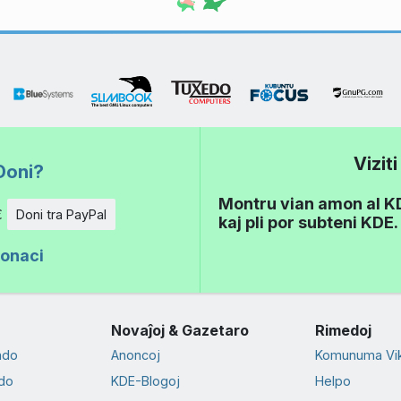
Vizit
Doni?
Montru vian amon al KDE
€
Doni tra PayPal
kaj pli por subteni KDE.
donaci
Novaĵoj & Gazetaro
Rimedoj
ado
Anoncoj
Komunuma Vik
do
KDE-Blogoj
Helpo