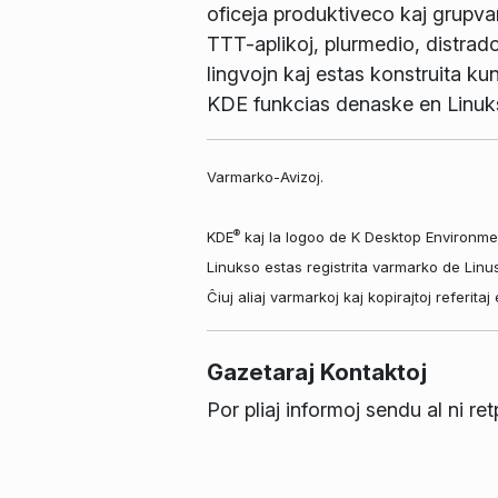
oficeja produktiveco kaj grupvara
TTT-aplikoj, plurmedio, distrad
lingvojn kaj estas konstruita kun
KDE funkcias denaske en Linuk
Varmarko-Avizoj.
®
KDE
kaj la logoo de K Desktop Environme
Linukso estas registrita varmarko de Linu
Ĉiuj aliaj varmarkoj kaj kopirajtoj referit
Gazetaraj Kontaktoj
Por pliaj informoj sendu al ni re