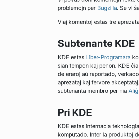
problemojn per
Bugzilla
. Se vi ŝ
Viaj komentoj estas tre aprezata
Subtenante KDE
KDE estas
Liber-Programara
kom
sian tempon kaj penon. KDE ĉiam
de eraroj aŭ raportado, verkad
aprezataj kaj fervore akceptataj
subtenanta membro per nia
Aliĝ
Pri KDE
KDE estas internacia teknologia
komputado. Inter la produktoj 