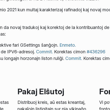
unio 2021 kun multaj karakterizaj rafinadoj kaj novaj mo
 da novaj tradukoj kaj korektoj de la kontribuantoj de
as:
ktive fari GSettings ŝanĝojn.
Enmeto.
 de IPV6-adresoj.
Commit.
Korektas cimon
#436296
u longajn horzonajn liston ruliĝi.
Commit.
Korektas ci
Pakaj Elŝutoj
Fon
estas
Distribuoj kreis, aŭ estas kreantaj,
Vi po
de
pakaĵojn listigitajn sur nia vikipaĝo.
fonto