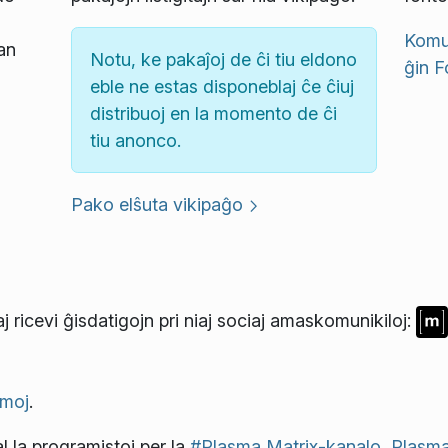
Komun
an
Notu, ke pakaĵoj de ĉi tiu eldono
ĝin
F
eble ne estas disponeblaj ĉe ĉiuj
distribuoj en la momento de ĉi
tiu anonco.
Pako elŝuta vikipaĝo
j ricevi ĝisdatigojn pri niaj sociaj amaskomunikiloj:
moj
.
l la programistoj per la
#Plasma Matrix-kanalo
,
Plasma