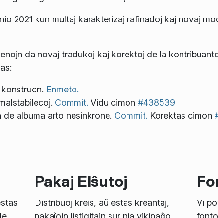
unio 2021 kun multaj karakterizaj rafinadoj kaj novaj mo
enojn da novaj tradukoj kaj korektoj de la kontribuant
as:
 konstruon.
Enmeto.
 malstabilecoj.
Commit.
Vidu cimon
#438539
 de albuma arto nesinkrone.
Commit.
Korektas cimon
Pakaj Elŝutoj
Fon
estas
Distribuoj kreis, aŭ estas kreantaj,
Vi po
de
pakaĵojn listigitajn sur nia vikipaĝo.
fonto