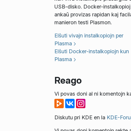
USB-disko. Docker-instalkopioj
ankaŭ provizas rapidan kaj facil
manieron testi Plasmon.
Elŝuti vivajn instalkopiojn per
Plasma
Elŝuti Docker-instalkopiojn kun
Plasma
Reago
Vi povas doni al ni komentojn ka
Diskutu pri KDE en la
KDE-Foru
Vi povas doni komentojn rekte a