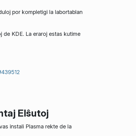
duloj por kompletigi la labortablan
oj de KDE. La eraroj estas kutime
#439512
taj Elŝutoj
vas instali Plasma rekte de la
.