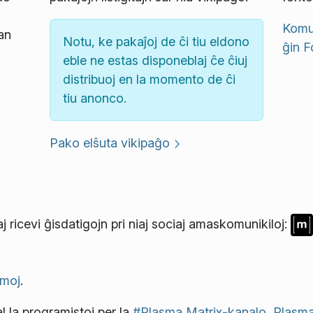
Komun
an
Notu, ke pakaĵoj de ĉi tiu eldono
ĝin
F
eble ne estas disponeblaj ĉe ĉiuj
distribuoj en la momento de ĉi
tiu anonco.
Pako elŝuta vikipaĝo
j ricevi ĝisdatigojn pri niaj sociaj amaskomunikiloj:
moj
.
l la programistoj per la
#Plasma Matrix-kanalo
,
Plasma