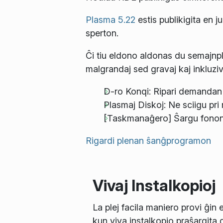
Plasma 5.22
estis publikigita en j
sperton.
Ĉi tiu eldono aldonas du semajnpl
malgrandaj sed gravaj kaj inkluziv
D-ro Konqi: Ripari demandan
Plasmaj Diskoj: Ne sciigu pri
[Taskmanaĝero] Ŝargu fonon
Rigardi plenan ŝanĝprogramon
Vivaj Instalkopioj
La plej facila maniero provi ĝin 
kun viva instalkopio praŝargita 