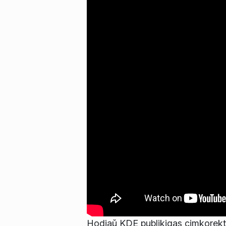
Hodiaŭ KDE publikigas cimkorekta