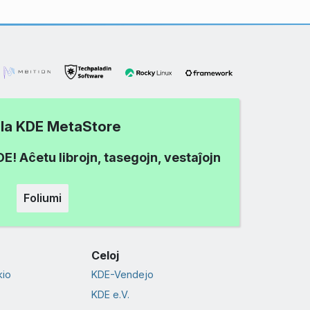
i la KDE MetaStore
! Aĉetu librojn, tasegojn, vestaĵojn
Foliumi
Celoj
io
KDE-Vendejo
KDE e.V.