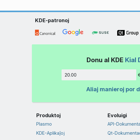
KDE-patronoj
Donu al KDE
Kial 
Kvanto
Aliaj manieroj por 
Produktoj
Evoluigi
Plasmo
API-Dokument
KDE-Aplikaĵoj
Qt-Dokumenta