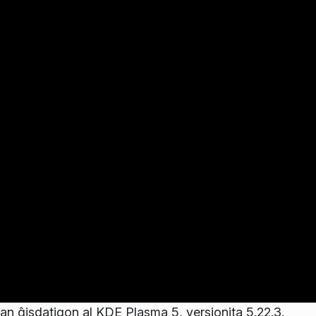
n ĝisdatigon al KDE Plasma 5, versionita 5.22.3.