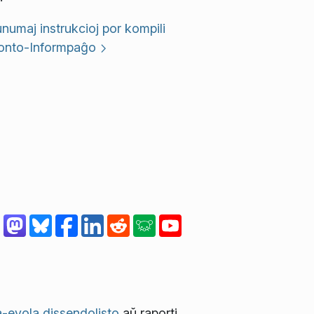
umaj instrukcioj por kompili
onto-Informpaĝo
-evola dissendolisto
aŭ raporti