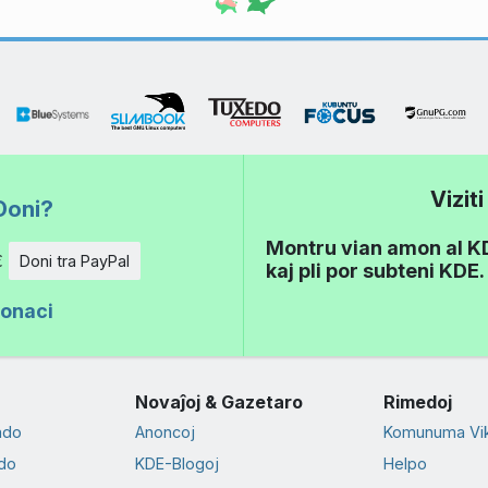
Vizit
Doni?
Montru vian amon al KDE
€
Doni tra PayPal
kaj pli por subteni KDE.
donaci
Novaĵoj & Gazetaro
Rimedoj
ado
Anoncoj
Komunuma Vik
do
KDE-Blogoj
Helpo