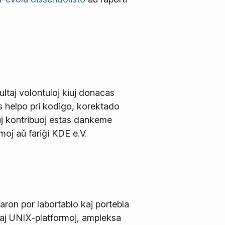
ltaj volontuloj kiuj donacas
s helpo pri kodigo, korektado
j kontribuoj estas dankeme
rmoj aŭ fariĝi KDE e.V.
ron por labortablo kaj portebla
kaj UNIX-platformoj, ampleksa