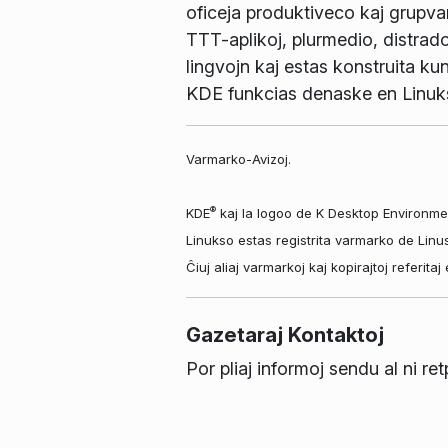
oficeja produktiveco kaj grupvara
TTT-aplikoj, plurmedio, distrad
lingvojn kaj estas konstruita kun
KDE funkcias denaske en Linuk
Varmarko-Avizoj.
®
KDE
kaj la logoo de K Desktop Environme
Linukso estas registrita varmarko de Linu
Ĉiuj aliaj varmarkoj kaj kopirajtoj referit
Gazetaraj Kontaktoj
Por pliaj informoj sendu al ni re