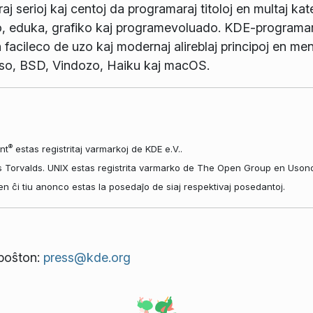
j serioj kaj centoj da programaraj titoloj en multaj kate
o, eduka, grafiko kaj programevoluado. KDE-programaro
 facileco de uzo kaj modernaj alireblaj principoj en men
so, BSD, Vindozo, Haiku kaj macOS.
®
nt
estas registritaj varmarkoj de KDE e.V..
s Torvalds. UNIX estas registrita varmarko de The Open Group en Usono k
aj en ĉi tiu anonco estas la posedaĵo de siaj respektivaj posedantoj.
tpoŝton:
press@kde.org