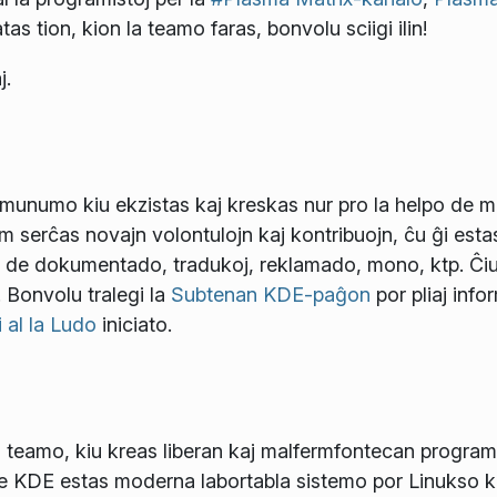
atas tion, kion la teamo faras, bonvolu sciigi ilin!
j.
unumo kiu ekzistas kaj kreskas nur pro la helpo de mu
 serĉas novajn volontulojn kaj kontribuojn, ĉu ĝi esta
o de dokumentado, tradukoj, reklamado, mono, ktp. Ĉiu
. Bonvolu tralegi la
Subtenan KDE-paĝon
por pliaj info
i al la Ludo
iniciato.
 teamo, kiu kreas liberan kaj malfermfontecan programa
de KDE estas moderna labortabla sistemo por Linukso 