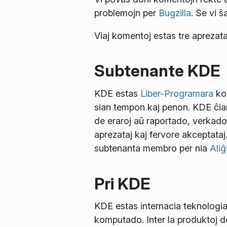
problemojn per
Bugzilla
. Se vi ŝ
Viaj komentoj estas tre aprezata
Subtenante KDE
KDE estas
Liber-Programara
kom
sian tempon kaj penon. KDE ĉiam
de eraroj aŭ raportado, verkad
aprezataj kaj fervore akceptataj
subtenanta membro per nia
Aliĝ
Pri KDE
KDE estas internacia teknologia
komputado. Inter la produktoj 