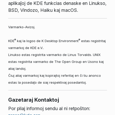
aplikaĵoj de KDE funkcias denaske en Linukso,
BSD, Vindozo, Haiku kaj macOS.
Varmarko-Avizoj.
®
®
KDE
kaj la logoo de K Desktop Environment
estas registritaj
varmarkoj de KDE e.V..
Linukso estas registrita varmarko de Linus Torvalds. UNIX
estas registrita varmarko de The Open Group en Usono kaj
aliaj landoj.
Ĉiuj aliaj varmarkoj kaj kopirajtoj referitaj en ĉi tiu anonco
estas la posedaĵo de siaj respektivaj posedantoj.
Gazetaraj Kontaktoj
Por pliaj informoj sendu al ni retpoŝton: