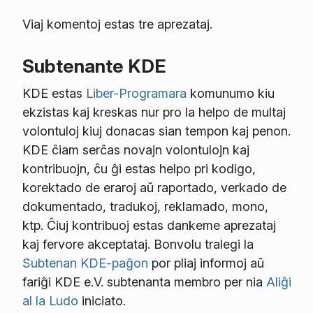
Viaj komentoj estas tre aprezataj.
Subtenante KDE
KDE estas
Liber-Programara
komunumo kiu
ekzistas kaj kreskas nur pro la helpo de multaj
volontuloj kiuj donacas sian tempon kaj penon.
KDE ĉiam serĉas novajn volontulojn kaj
kontribuojn, ĉu ĝi estas helpo pri kodigo,
korektado de eraroj aŭ raportado, verkado de
dokumentado, tradukoj, reklamado, mono,
ktp. Ĉiuj kontribuoj estas dankeme aprezataj
kaj fervore akceptataj. Bonvolu tralegi la
Subtenan KDE-paĝon
por pliaj informoj aŭ
fariĝi KDE e.V. subtenanta membro per nia
Aliĝi
al la Ludo
iniciato.