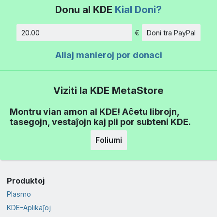
Donu al KDE
Kial Doni?
€
Doni tra PayPal
Kvanto
Aliaj manieroj por donaci
Viziti la KDE MetaStore
Montru vian amon al KDE! Aĉetu librojn,
tasegojn, vestaĵojn kaj pli por subteni KDE.
Foliumi
Produktoj
Plasmo
KDE-Aplikaĵoj