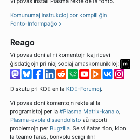
Vi povas instali Plasma rekte de la fonto.
Komunumaj instrukcioj por kompili ĝin
Fonto-Informpaĝo
Reago
Vi povas doni al ni komentojn kaj ricevi
ĝisdatigojn pri niaj sociaj amaskomunikiloj:
Diskutu pri KDE en la
KDE-Forumoj
.
Vi povas doni komentojn rekte al la
programistoj per la
#Plasma Matrix-kanalo
,
Plasma-evola dissendolisto
aŭ raporti
problemojn per
Bugzilla
. Se vi ŝatas tion, kion
la teamo faras, bonvolu sciigi ilin!