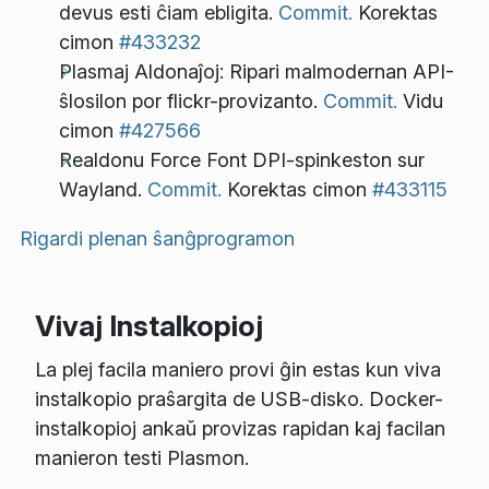
devus esti ĉiam ebligita.
Commit.
Korektas
cimon
#433232
Plasmaj Aldonaĵoj: Ripari malmodernan API-
ŝlosilon por flickr-provizanto.
Commit.
Vidu
cimon
#427566
Realdonu Force Font DPI-spinkeston sur
Wayland.
Commit.
Korektas cimon
#433115
Rigardi plenan ŝanĝprogramon
Vivaj Instalkopioj
La plej facila maniero provi ĝin estas kun viva
instalkopio praŝargita de USB-disko. Docker-
instalkopioj ankaŭ provizas rapidan kaj facilan
manieron testi Plasmon.