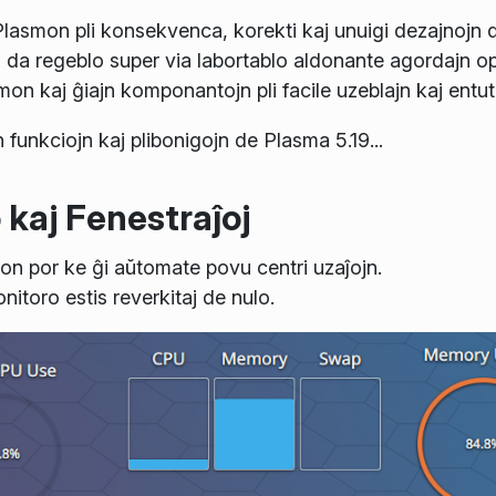
ri Plasmon pli konsekvenca, korekti kaj unuigi dezajnojn d
pli da regeblo super via labortablo aldonante agordajn op
mon kaj ĝiajn komponantojn pli facile uzeblajn kaj entut
 funkciojn kaj plibonigojn de Plasma 5.19...
kaj Fenestraĵoj
ilon por ke ĝi aŭtomate povu centri uzaĵojn.
itoro estis reverkitaj de nulo.