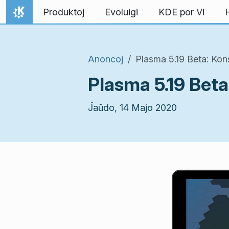
Salti al enhavo
Produktoj
Evoluigi
KDE por Vi
Hejmo
Anoncoj
Plasma 5.19 Beta: Kon
Plasma 5.19 Beta
Ĵaŭdo, 14 Majo 2020