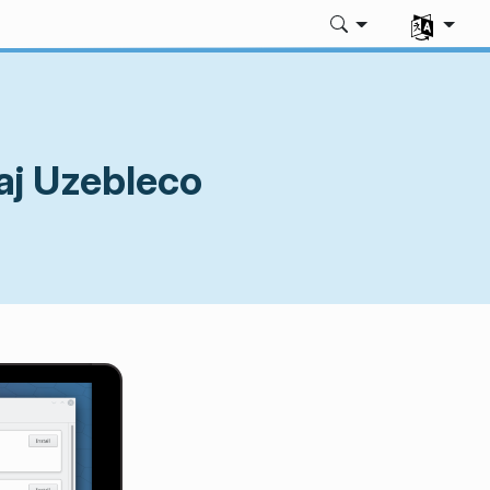
Elektu vian
aj Uzebleco