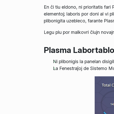
En ĉi tiu eldono, ni prioritatis fa
elementoj; laboris por doni al vi 
plibonigita uzebleco, farante Plas
Legu plu por malkovri ĉiujn novajn
Plasma Labortablo 
Ni plibonigis la panelan disig
La Fenestraĵoj de Sistemo Mon