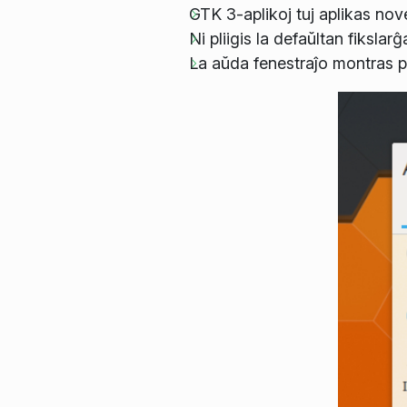
GTK 3-aplikoj tuj aplikas nov
Ni pliigis la defaŭltan fikslar
La aŭda fenestraĵo montras p