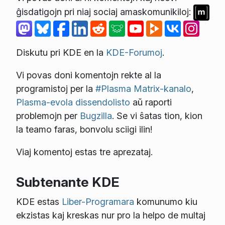
ĝisdatigojn pri niaj sociaj amaskomunikiloj:
Diskutu pri KDE en la
KDE-Forumoj
.
Vi povas doni komentojn rekte al la
programistoj per la
#Plasma Matrix-kanalo
,
Plasma-evola dissendolisto
aŭ raporti
problemojn per
Bugzilla
. Se vi ŝatas tion, kion
la teamo faras, bonvolu sciigi ilin!
Viaj komentoj estas tre aprezataj.
Subtenante KDE
KDE estas
Liber-Programara
komunumo kiu
ekzistas kaj kreskas nur pro la helpo de multaj