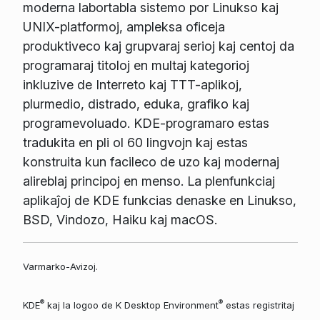
moderna labortabla sistemo por Linukso kaj
UNIX-platformoj, ampleksa oficeja
produktiveco kaj grupvaraj serioj kaj centoj da
programaraj titoloj en multaj kategorioj
inkluzive de Interreto kaj TTT-aplikoj,
plurmedio, distrado, eduka, grafiko kaj
programevoluado. KDE-programaro estas
tradukita en pli ol 60 lingvojn kaj estas
konstruita kun facileco de uzo kaj modernaj
alireblaj principoj en menso. La plenfunkciaj
aplikaĵoj de KDE funkcias denaske en Linukso,
BSD, Vindozo, Haiku kaj macOS.
Varmarko-Avizoj.
®
®
KDE
kaj la logoo de K Desktop Environment
estas registritaj