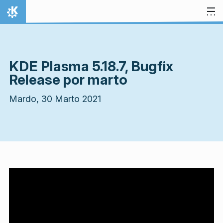
Salti al enhavo
Hejmo
KDE Plasma 5.18.7, Bugfix
Release por marto
Mardo, 30 Marto 2021