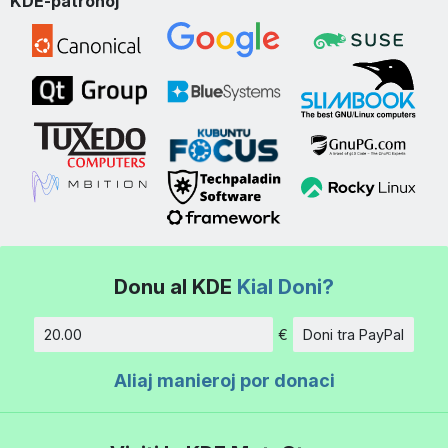
KDE-patronoj
Donu al KDE
Kial Doni?
€
Doni tra PayPal
Kvanto
Aliaj manieroj por donaci