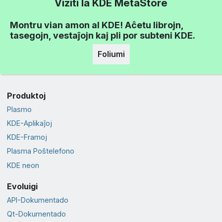
Viziti la KDE MetaStore
Montru vian amon al KDE! Aĉetu librojn,
tasegojn, vestaĵojn kaj pli por subteni KDE.
Foliumi
Produktoj
Plasmo
KDE-Aplikaĵoj
KDE-Framoj
Plasma Poŝtelefono
KDE neon
Evoluigi
API-Dokumentado
Qt-Dokumentado