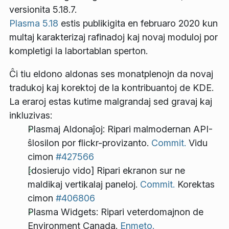
versionita 5.18.7.
Plasma 5.18
estis publikigita en februaro 2020 kun
multaj karakterizaj rafinadoj kaj novaj moduloj por
kompletigi la labortablan sperton.
Ĉi tiu eldono aldonas ses monatplenojn da novaj
tradukoj kaj korektoj de la kontribuantoj de KDE.
La eraroj estas kutime malgrandaj sed gravaj kaj
inkluzivas:
Plasmaj Aldonaĵoj: Ripari malmodernan API-
ŝlosilon por flickr-provizanto.
Commit.
Vidu
cimon
#427566
[dosierujo vido] Ripari ekranon sur ne
maldikaj vertikalaj paneloj.
Commit.
Korektas
cimon
#406806
Plasma Widgets: Ripari veterdomajnon de
Environment Canada.
Enmeto.