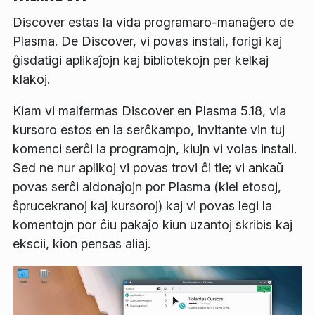
Discover estas la vida programaro-manaĝero de
Plasma. De Discover, vi povas instali, forigi kaj
ĝisdatigi aplikaĵojn kaj bibliotekojn per kelkaj
klakoj.
Kiam vi malfermas Discover en Plasma 5.18, via
kursoro estos en la serĉkampo, invitante vin tuj
komenci serĉi la programojn, kiujn vi volas instali.
Sed ne nur aplikoj vi povas trovi ĉi tie; vi ankaŭ
povas serĉi aldonaĵojn por Plasma (kiel etosoj,
ŝprucekranoj kaj kursoroj) kaj vi povas legi la
komentojn por ĉiu pakaĵo kiun uzantoj skribis kaj
ekscii, kion pensas aliaj.