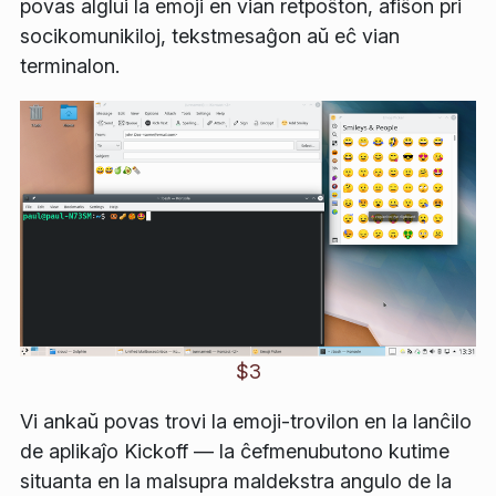
povas alglui la emoji en vian retpoŝton, afiŝon pri
socikomunikiloj, tekstmesaĝon aŭ eĉ vian
terminalon.
$3
Vi ankaŭ povas trovi la emoji-trovilon en la lanĉilo
de aplikaĵo
Kickoff
— la ĉefmenubutono kutime
situanta en la malsupra maldekstra angulo de la