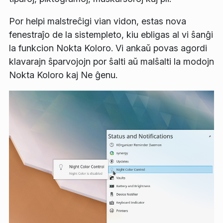
Por helpi malstreĉigi vian vidon, estas nova
fenestraĵo de la sistempleto, kiu ebligas al vi ŝanĝi
la funkcion
Nokta Koloro
. Vi ankaŭ povas agordi
klavarajn ŝparvojojn por ŝalti aŭ malŝalti la modojn
Nokta Koloro
kaj
Ne ĝenu
.