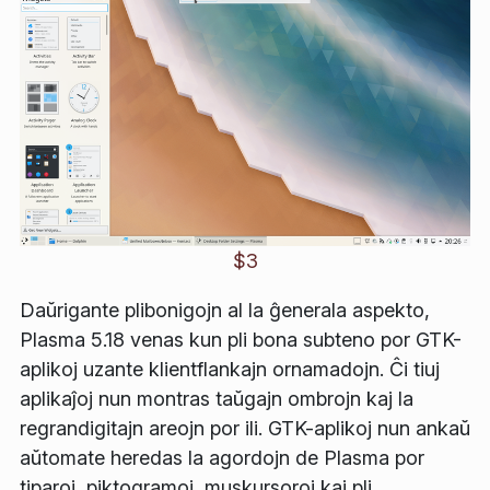
$3
Daŭrigante plibonigojn al la ĝenerala aspekto,
Plasma 5.18 venas kun pli bona subteno por GTK-
aplikoj uzante klientflankajn ornamadojn. Ĉi tiuj
aplikaĵoj nun montras taŭgajn ombrojn kaj la
regrandigitajn areojn por ili. GTK-aplikoj nun ankaŭ
aŭtomate heredas la agordojn de Plasma por
tiparoj, piktogramoj, muskursoroj kaj pli.