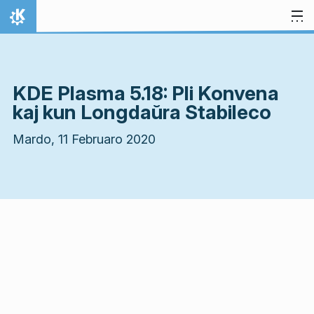
Salti al enhavo
Hejmo
KDE Plasma 5.18: Pli Konvena
kaj kun Longdaŭra Stabileco
Mardo, 11 Februaro 2020