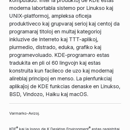
komputado. Inter la produktoj de KDE estas
moderna labortabla sistemo por Linukso kaj
UNIX-platformoj, ampleksa oficeja
produktiveco kaj grupvaraj serioj kaj centoj da
programaraj titoloj en multaj kategorioj
inkluzive de Interreto kaj TTT-aplikoj,
plurmedio, distrado, eduka, grafiko kaj
programevoluado. KDE-programaro estas
tradukita en pli ol 60 lingvojn kaj estas
konstruita kun facileco de uzo kaj modernaj
alireblaj principoj en menso. La plenfunkciaj
aplikaĵoj de KDE funkcias denaske en Linukso,
BSD, Vindozo, Haiku kaj macOS.
Varmarko-Avizoj.
®
®
KDE
kaj la logoo de K Desktop Environment
estas registritaj