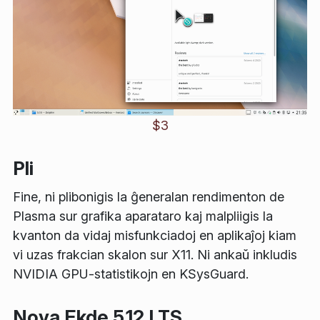
$3
Pli
Fine, ni plibonigis la ĝeneralan rendimenton de
Plasma sur grafika aparataro kaj malpliigis la
kvanton da vidaj misfunkciadoj en aplikaĵoj kiam
vi uzas frakcian skalon sur X11. Ni ankaŭ inkludis
NVIDIA GPU-statistikojn en KSysGuard.
Nova Ekde 5.12 LTS