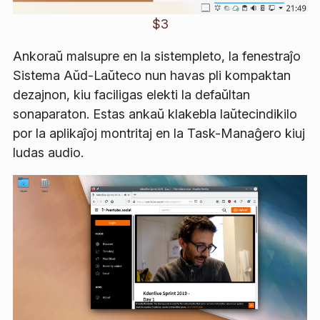
$3
Ankoraŭ malsupre en la sistempleto, la fenestraĵo
Sistema Aŭd-Laŭteco
nun havas pli kompaktan
dezajnon, kiu faciligas elekti la defaŭltan
sonaparaton. Estas ankaŭ klakebla laŭtecindikilo
por la aplikaĵoj montritaj en la
Task-Manaĝero
kiuj
ludas audio.