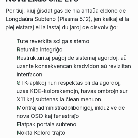
Por tiuj, kiuj ĝisdatigas de nia antaŭa eldono de
Longdaŭra Subteno (Plasma 5.12), jen kelkaj el la
plej elstaraj el la lastaj du jaroj de disvolviĝo:
Tute reverkita sciiga sistemo
Retumila integriĝo
Restrukturitaj paĝoj de sistemaj agordoj, aŭ
uzante konsekvencan kradvidon aŭ reviziitan
interfacon
GTK-aplikoj nun respektas pli da agordoj,
uzas KDE-kolorskemojn, havas ombrojn sur
X11 kaj subtenas la ĉiean menuon.
Montraj administradplibonigoj, inkluzive de
nova OSD kaj fenestraĵo
Flatpak portala subteno
Nokta Koloro trajto