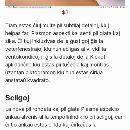
$3
Tiam estas ĉiuj multe pli subtilaj detaloj, kiuj
helpas fari Plasmon aspekti kaj senti pli glata kaj
ŝika. Ĉi tiuj inkluzivas de la ĝustigoj ĝis la
veterfenestraĵo, kiu nun ebligas al vi vidi la
ventokondiĉojn, ĝis la detaloj de la
Kickoff
-
apliklanĉilo kiu estas pli tuŝebla kaj montras
uzantan piktogramon kiu nun estas cirkla.
anstataŭ kvadrato.
Sciigoj
La nova pli rondeta kaj pli glata Plasma aspekto
ankaŭ alvenis al la tempofinindikilo pri sciigoj, ĉar
ĉi tio ankaŭ estas cirkla kaj ĉirkaŭas la