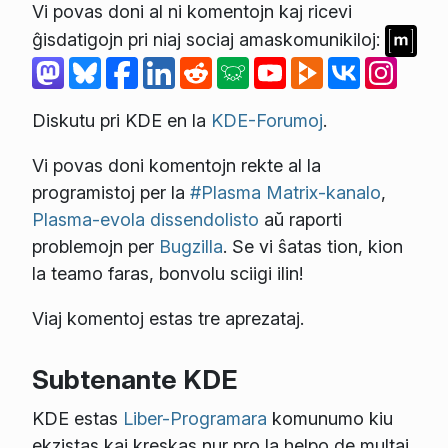
Vi povas doni al ni komentojn kaj ricevi
ĝisdatigojn pri niaj sociaj amaskomunikiloj:
Diskutu pri KDE en la
KDE-Forumoj
.
Vi povas doni komentojn rekte al la
programistoj per la
#Plasma Matrix-kanalo
,
Plasma-evola dissendolisto
aŭ raporti
problemojn per
Bugzilla
. Se vi ŝatas tion, kion
la teamo faras, bonvolu sciigi ilin!
Viaj komentoj estas tre aprezataj.
Subtenante KDE
KDE estas
Liber-Programara
komunumo kiu
ekzistas kaj kreskas nur pro la helpo de multaj