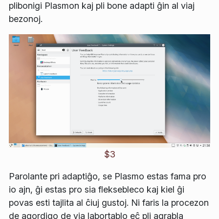
plibonigi Plasmon kaj pli bone adapti ĝin al viaj
bezonoj.
$3
Parolante pri adaptiĝo, se Plasmo estas fama pro
io ajn, ĝi estas pro sia fleksebleco kaj kiel ĝi
povas esti tajlita al ĉiuj gustoj. Ni faris la procezon
de agordigo de via labortablo eĉ pli agrabla