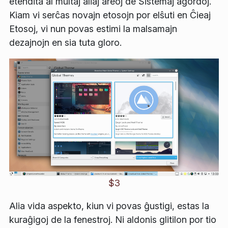
etendita al multaj aliaj areoj de
Sistemaj agordoj
.
Kiam vi serĉas novajn etosojn por elŝuti en
Ĉieaj
Etosoj
, vi nun povas estimi la malsamajn
dezajnojn en sia tuta gloro.
$3
Alia vida aspekto, kiun vi povas ĝustigi, estas la
kuraĝigoj de la fenestroj. Ni aldonis glitilon por tio