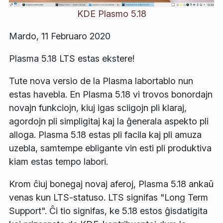
KDE Plasmo 5.18
Mardo, 11 Februaro 2020
Plasma 5.18 LTS estas ekstere!
Tute nova versio de la Plasma labortablo nun
estas havebla. En Plasma 5.18 vi trovos bonordajn
novajn funkciojn, kiuj igas sciigojn pli klaraj,
agordojn pli simpligitaj kaj la ĝenerala aspekto pli
alloga. Plasma 5.18 estas pli facila kaj pli amuza
uzebla, samtempe ebligante vin esti pli produktiva
kiam estas tempo labori.
Krom ĉiuj bonegaj novaj aferoj, Plasma 5.18 ankaŭ
venas kun LTS-statuso. LTS signifas "Long Term
Support". Ĉi tio signifas, ke 5.18 estos ĝisdatigita