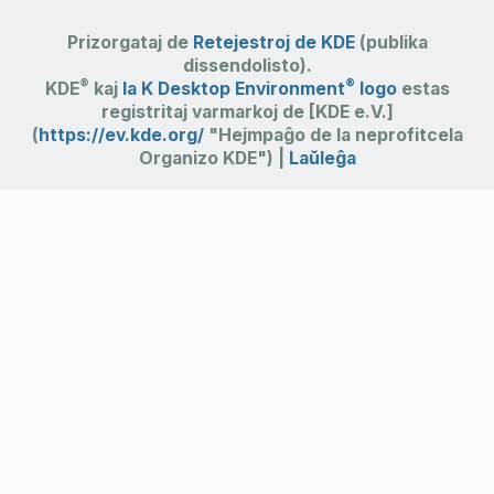
Prizorgataj de
Retejestroj de KDE
(publika
dissendolisto).
®
®
KDE
kaj
la K Desktop Environment
logo
estas
registritaj varmarkoj de [KDE e.V.]
(
https://ev.kde.org/
"Hejmpaĝo de la neprofitcela
Organizo KDE") |
Laŭleĝa