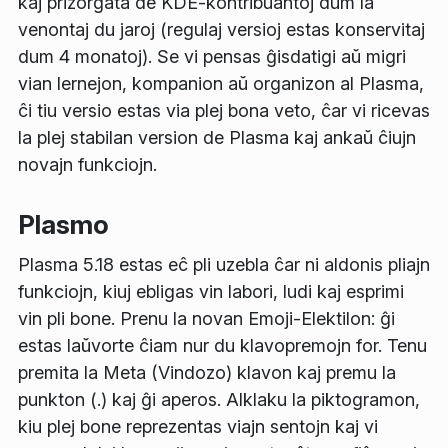
kaj prizorgata de KDE-kontribuantoj dum la
venontaj du jaroj (regulaj versioj estas konservitaj
dum 4 monatoj). Se vi pensas ĝisdatigi aŭ migri
vian lernejon, kompanion aŭ organizon al Plasma,
ĉi tiu versio estas via plej bona veto, ĉar vi ricevas
la plej stabilan version de Plasma
kaj
ankaŭ ĉiujn
novajn funkciojn.
Plasmo
Plasma 5.18 estas eĉ pli uzebla ĉar ni aldonis pliajn
funkciojn, kiuj ebligas vin labori, ludi kaj esprimi
vin pli bone. Prenu la novan
Emoji-Elektilon
: ĝi
estas laŭvorte ĉiam nur du klavopremojn for. Tenu
premita la Meta (Vindozo) klavon kaj premu la
punkton (.) kaj ĝi aperos. Alklaku la piktogramon,
kiu plej bone reprezentas viajn sentojn kaj vi