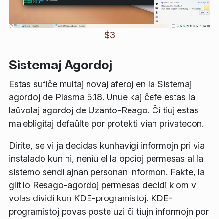
$3
Sistemaj Agordoj
Estas sufiĉe multaj novaj aferoj en la
Sistemaj
agordoj
de Plasma 5.18. Unue kaj ĉefe estas la
laŭvolaj agordoj de
Uzanto-Reago
. Ĉi tiuj estas
malebligitaj defaŭlte por protekti vian privatecon.
Dirite, se vi ja decidas kunhavigi informojn pri via
instalado kun ni, neniu el la opcioj permesas al la
sistemo sendi ajnan personan informon. Fakte, la
glitilo
Resago-agordoj
permesas decidi kiom vi
volas dividi kun KDE-programistoj. KDE-
programistoj povas poste uzi ĉi tiujn informojn por