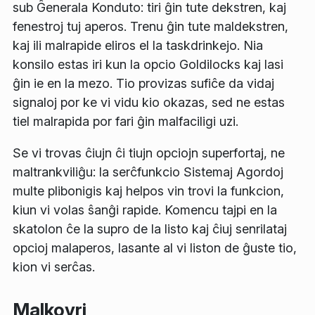
sub
Ĝenerala Konduto
: tiri ĝin tute dekstren, kaj
fenestroj tuj aperos. Trenu ĝin tute maldekstren,
kaj ili malrapide eliros el la taskdrinkejo. Nia
konsilo estas iri kun la opcio Goldilocks kaj lasi
ĝin ie en la mezo. Tio provizas sufiĉe da vidaj
signaloj por ke vi vidu kio okazas, sed ne estas
tiel malrapida por fari ĝin malfaciligi uzi.
Se vi trovas ĉiujn ĉi tiujn opciojn superfortaj, ne
maltrankviliĝu: la serĉfunkcio
Sistemaj Agordoj
multe plibonigis kaj helpos vin trovi la funkcion,
kiun vi volas ŝanĝi rapide. Komencu tajpi en la
skatolon ĉe la supro de la listo kaj ĉiuj senrilataj
opcioj malaperos, lasante al vi liston de ĝuste tio,
kion vi serĉas.
Malkovri