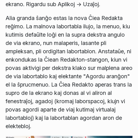
ekrano. Rigardu sub
Aplikoj
→
Uzaĵoj
.
Alia granda ŝanĝo estas la nova
Ĉiea Redakta
reĝimo. La malnova labortabla ilujo, la menuo, kiu
kutimis defaŭlte loĝi en la supra dekstra angulo
de via ekrano, nun malaperis, lasante pli
ampleksan, pli ordigitan labortablon. Anstataŭe, ni
enkondukas la
Ĉiean Redakton
-stangon, kiun vi
povas aktivigi per dekstra klako sur malplena areo
de via labortablo kaj elektante "
Agordu aranĝon
"
el la ŝprucmenuo. La
Ĉiea Redakto
aperas trans la
supro de la ekrano kaj donas al vi aliron al
fenestraĵoj, agadoj (kromaj laborspacoj, kiujn vi
povas agordi aparte de viaj kutimaj virtualaj
labortabloj) kaj la labortablan agordan aron de
elektebloj.