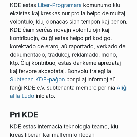
KDE estas
Liber-Programara
komunumo kiu
ekzistas kaj kreskas nur pro la helpo de multaj
volontuloj kiuj donacas sian tempon kaj penon.
KDE ĉiam serĉas novajn volontulojn kaj
kontribuojn, ĉu ĝi estas helpo pri kodigo,
korektado de eraroj aŭ raportado, verkado de
dokumentado, tradukoj, reklamado, mono,
ktp. Ĉiuj kontribuoj estas dankeme aprezataj
kaj fervore akceptataj. Bonvolu tralegi la
Subtenan KDE-paĝon
por pliaj informoj aŭ
fariĝi KDE e.V. subtenanta membro per nia
Aliĝi
al la Ludo
iniciato.
Pri KDE
KDE estas internacia teknologia teamo, kiu
kreas liberan kaj malfermfontecan