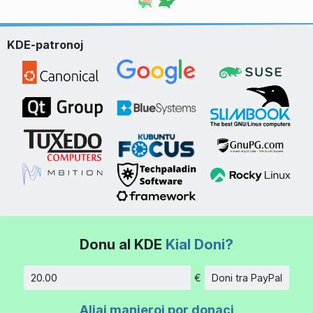
KDE-patronoj
Donu al KDE
Kial Doni?
€
Doni tra PayPal
Kvanto
Aliaj manieroj por donaci