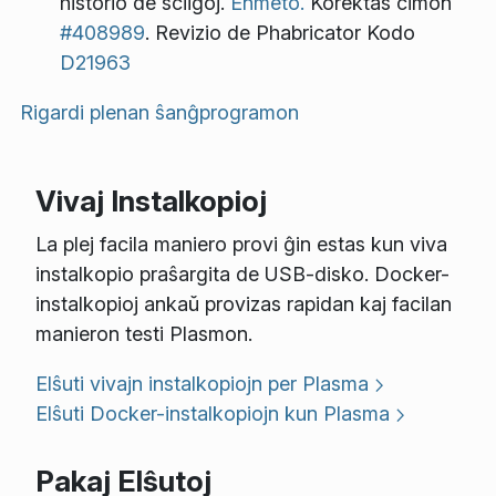
historio de sciigoj.
Enmeto.
Korektas cimon
#408989
. Revizio de Phabricator Kodo
D21963
Rigardi plenan ŝanĝprogramon
Vivaj Instalkopioj
La plej facila maniero provi ĝin estas kun viva
instalkopio praŝargita de USB-disko. Docker-
instalkopioj ankaŭ provizas rapidan kaj facilan
manieron testi Plasmon.
Elŝuti vivajn instalkopiojn per Plasma
Elŝuti Docker-instalkopiojn kun Plasma
Pakaj Elŝutoj