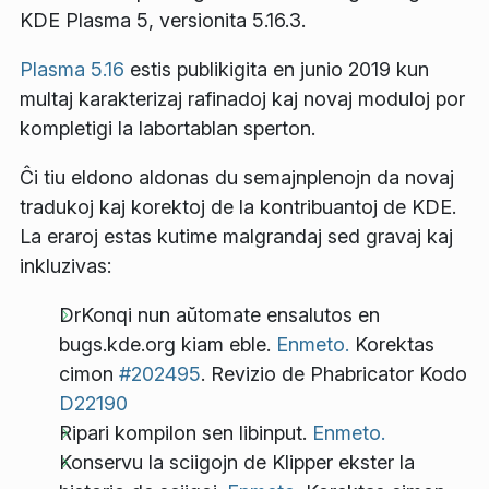
KDE Plasma 5, versionita 5.16.3.
Plasma 5.16
estis publikigita en junio 2019 kun
multaj karakterizaj rafinadoj kaj novaj moduloj por
kompletigi la labortablan sperton.
Ĉi tiu eldono aldonas du semajnplenojn da novaj
tradukoj kaj korektoj de la kontribuantoj de KDE.
La eraroj estas kutime malgrandaj sed gravaj kaj
inkluzivas:
DrKonqi nun aŭtomate ensalutos en
bugs.kde.org kiam eble.
Enmeto.
Korektas
cimon
#202495
. Revizio de Phabricator Kodo
D22190
Ripari kompilon sen libinput.
Enmeto.
Konservu la sciigojn de Klipper ekster la