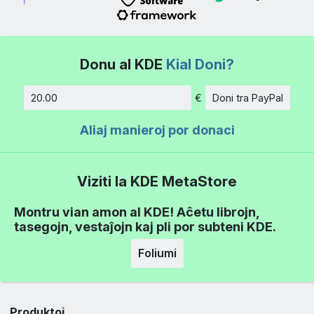
Donu al KDE
Kial Doni?
€
Doni tra PayPal
Kvanto
Aliaj manieroj por donaci
Viziti la KDE MetaStore
Montru vian amon al KDE! Aĉetu librojn,
tasegojn, vestaĵojn kaj pli por subteni KDE.
Foliumi
Produktoj