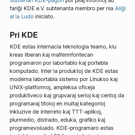
Subtenan KDE-paĝon
por pliaj informoj aŭ
fariĝi KDE e.V. subtenanta membro per nia
Aliĝi
al la Ludo
iniciato.
Pri KDE
KDE estas internacia teknologia teamo, kiu
kreas liberan kaj malfermfontecan
programaron por labortablo kaj portebla
komputado. Inter la produktoj de KDE estas
moderna labortabla sistemo por Linukso kaj
UNIX-platformoj, ampleksa oficeja
produktiveco kaj grupvaraj serioj kaj centoj da
programaraj titoloj en multaj kategorioj
inkluzive de Interreto kaj TTT-aplikoj,
plurmedio, distrado, eduka, grafiko kaj
programevoluado. KDE-programaro estas