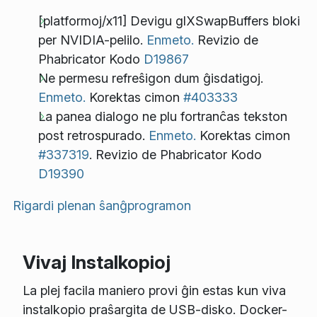
[platformoj/x11] Devigu glXSwapBuffers bloki
per NVIDIA-pelilo.
Enmeto.
Revizio de
Phabricator Kodo
D19867
Ne permesu refreŝigon dum ĝisdatigoj.
Enmeto.
Korektas cimon
#403333
La panea dialogo ne plu fortranĉas tekston
post retrospurado.
Enmeto.
Korektas cimon
#337319
. Revizio de Phabricator Kodo
D19390
Rigardi plenan ŝanĝprogramon
Vivaj Instalkopioj
La plej facila maniero provi ĝin estas kun viva
instalkopio praŝargita de USB-disko. Docker-