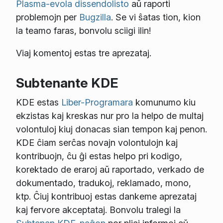
Plasma-evola dissendolisto
aŭ raporti
problemojn per
Bugzilla
. Se vi ŝatas tion, kion
la teamo faras, bonvolu sciigi ilin!
Viaj komentoj estas tre aprezataj.
Subtenante KDE
KDE estas
Liber-Programara
komunumo kiu
ekzistas kaj kreskas nur pro la helpo de multaj
volontuloj kiuj donacas sian tempon kaj penon.
KDE ĉiam serĉas novajn volontulojn kaj
kontribuojn, ĉu ĝi estas helpo pri kodigo,
korektado de eraroj aŭ raportado, verkado de
dokumentado, tradukoj, reklamado, mono,
ktp. Ĉiuj kontribuoj estas dankeme aprezataj
kaj fervore akceptataj. Bonvolu tralegi la