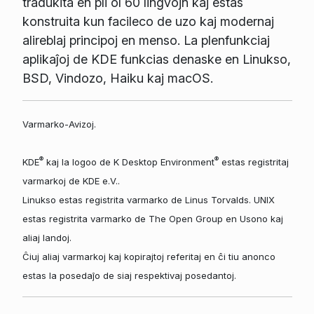
tradukita en pli ol 60 lingvojn kaj estas
konstruita kun facileco de uzo kaj modernaj
alireblaj principoj en menso. La plenfunkciaj
aplikaĵoj de KDE funkcias denaske en Linukso,
BSD, Vindozo, Haiku kaj macOS.
Varmarko-Avizoj.
®
®
KDE
kaj la logoo de K Desktop Environment
estas registritaj
varmarkoj de KDE e.V..
Linukso estas registrita varmarko de Linus Torvalds. UNIX
estas registrita varmarko de The Open Group en Usono kaj
aliaj landoj.
Ĉiuj aliaj varmarkoj kaj kopirajtoj referitaj en ĉi tiu anonco
estas la posedaĵo de siaj respektivaj posedantoj.