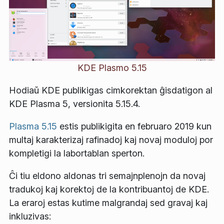
KDE Plasmo 5.15
Hodiaŭ KDE publikigas cimkorektan ĝisdatigon al
KDE Plasma 5, versionita 5.15.4.
Plasma 5.15
estis publikigita en februaro 2019 kun
multaj karakterizaj rafinadoj kaj novaj moduloj por
kompletigi la labortablan sperton.
Ĉi tiu eldono aldonas tri semajnplenojn da novaj
tradukoj kaj korektoj de la kontribuantoj de KDE.
La eraroj estas kutime malgrandaj sed gravaj kaj
inkluzivas: